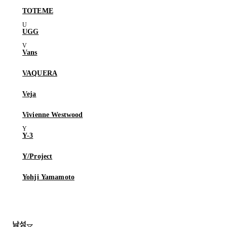
TOTEME
UGG
Vans
VAQUERA
Veja
Vivienne Westwood
Y-3
Y/Project
Yohji Yamamoto
남성