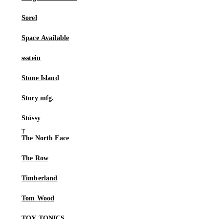
Sorel
Space Available
ssstein
Stone Island
Story mfg.
Stüssy
The North Face
The Row
Timberland
Tom Wood
TOY TONICS