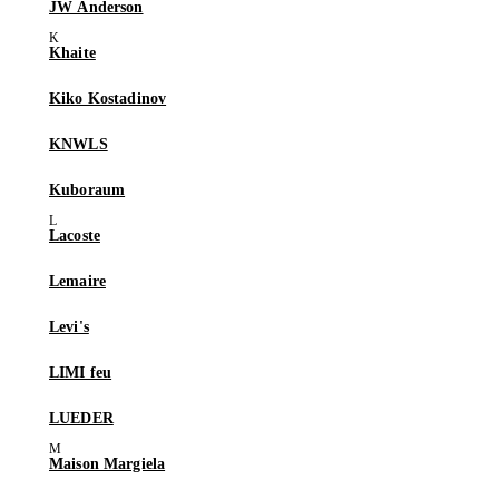
JW Anderson
Khaite
Kiko Kostadinov
KNWLS
Kuboraum
Lacoste
Lemaire
Levi's
LIMI feu
LUEDER
Maison Margiela