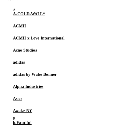
A-COLD-WALL*
ACMH
ACMH x Love International
Acne Studios
adidas
adidas by Wales Bonner
Alpha Industries
Asics
Awake NY
b.Eautiful