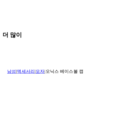
배송 및 배달에 대한 자세한 내용이 필요하면
여기
를 클릭하세요.
질문이 있거나 도움이 필요하신 경우 고객센터로 문의해 주세요.
반품 정책에 대한 자세한 내용은
여기
를 클릭하세요.
더 많이
남성
액세서리
모자
오닉스 베이스볼 캡