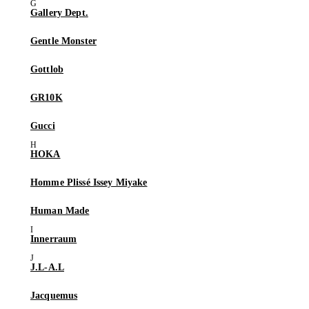
Gallery Dept.
Gentle Monster
Gottlob
GR10K
Gucci
HOKA
Homme Plissé Issey Miyake
Human Made
Innerraum
J.L-A.L
Jacquemus