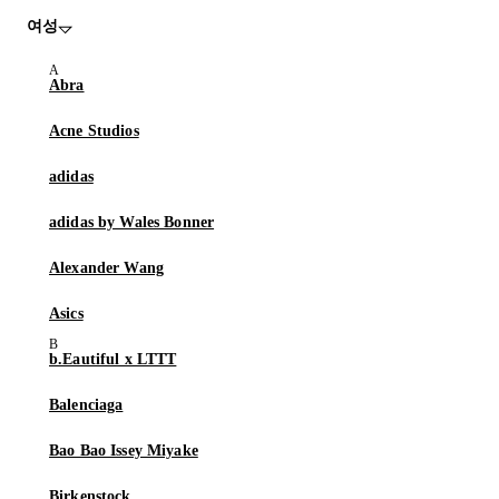
여성
Abra
Acne Studios
adidas
adidas by Wales Bonner
Alexander Wang
Asics
b.Eautiful x LTTT
Balenciaga
Bao Bao Issey Miyake
Birkenstock