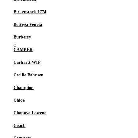
Birkenstock 1774
Bottega Veneta
Burberry
CAMPER
Carhartt WIP
Cecilie Bahnsen
Champion
Chloé
Chopova Lowena
Coach