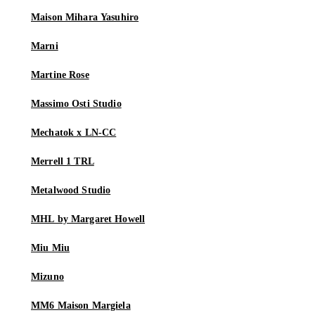
Maison Mihara Yasuhiro
Marni
Martine Rose
Massimo Osti Studio
Mechatok x LN-CC
Merrell 1 TRL
Metalwood Studio
MHL by Margaret Howell
Miu Miu
Mizuno
MM6 Maison Margiela