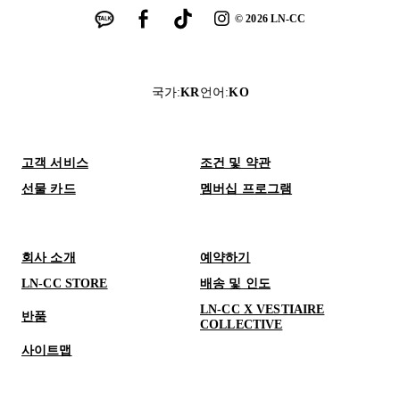
©
2026
LN-CC
국가
:
KR
언어
:
KO
고객 서비스
조건 및 약관
선물 카드
멤버십 프로그램
회사 소개
예약하기
LN-CC STORE
배송 및 인도
LN-CC X VESTIAIRE
반품
COLLECTIVE
사이트맵