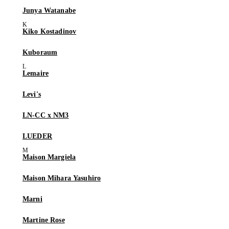
Junya Watanabe
Kiko Kostadinov
Kuboraum
Lemaire
Levi's
LN-CC x NM3
LUEDER
Maison Margiela
Maison Mihara Yasuhiro
Marni
Martine Rose