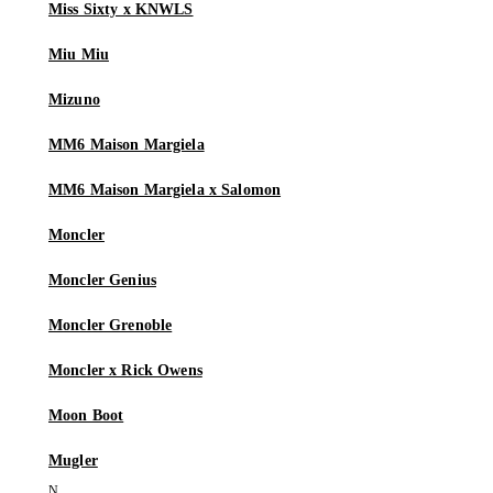
Miss Sixty x KNWLS
Miu Miu
Mizuno
MM6 Maison Margiela
MM6 Maison Margiela x Salomon
Moncler
Moncler Genius
Moncler Grenoble
Moncler x Rick Owens
Moon Boot
Mugler