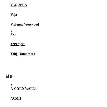
VAQUERA
Veja
Vivienne Westwood
Y-3
Y/Project
Yohji Yamamoto
남성
A-COLD-WALL*
ACMH