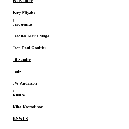
Isa Boulder
Issey Miyake
Jacquemus
Jacques Marie Mage
Jean Paul Gaultier
Jil Sander
Jude
JW Anderson
Khaite
Kiko Kostadinov
KNWLS