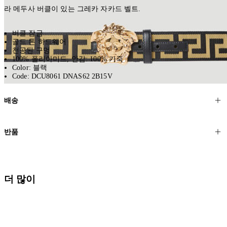
라 메두사 버클이 있는 그레카 자카드 벨트.
버클 잠금
골드 톤 하드웨어
천공된 구멍
100% 폴리아미드, 안감: 100% 가죽
Color: 블랙
Code: DCU8061 DNAS62 2B15V
배송
고객님의 위치에 따라 일반 배송과 익스프레스 배송을 제공합니다.
반품
모든 주문은 제휴 택배사를 통해 전 세계로 배송됩니다.
할인 제품을 포함한 모든 제품은 무료반품을 신청하실 수 있습니다.
주문이 발송되면 추적 번호가 포함된 이메일을 보내드립니다. 이메일
을 받은 후 1~2시간이 지나면 제공된 링크를 통해 주문 상태를 확인하
배송일로부터 영업일 기준 30일 이내에 접수된 반품에 대해서는 기꺼
더 많이
실 수 있습니다.
이 환불해 드리겠습니다.반품 상품은 원래 상태를 유지하고 반드시
등기우편으로 보내주셔야 합니다.
세일 기간에는 배송이 다소 지연될 수 있습니다. 궁금하신 점이 있거
나 도움이 필요하신 경우 고객센터로 문의해 주세요.
* 속옷, 향수 및 화장품등 반품 불가능합니다.
배송 및 배달에 대한 자세한 내용이 필요하면
여기
를 클릭하세요.