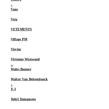
Vans
Veja
VETEMENTS
Village PM
Visvim
Vivienne Westwood
Wales Bonner
Walter Van Beirendonck
Y-3
Yohji Yamamoto