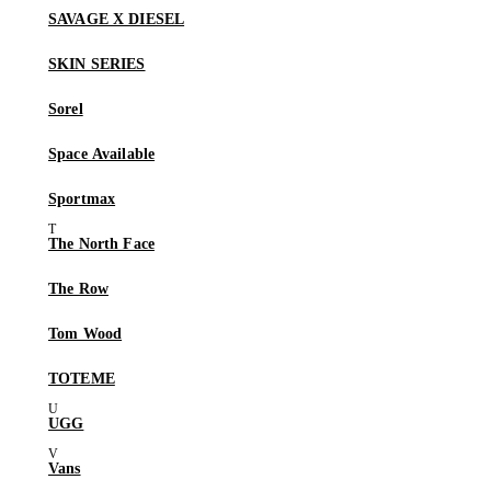
SAVAGE X DIESEL
SKIN SERIES
Sorel
Space Available
Sportmax
The North Face
The Row
Tom Wood
TOTEME
UGG
Vans