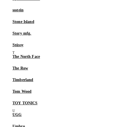
ssstein
Stone Island
Story mfg.
Stüssy
The North Face
The Row
Timberland
Tom Wood
TOY TONICS
UGG
Umbro