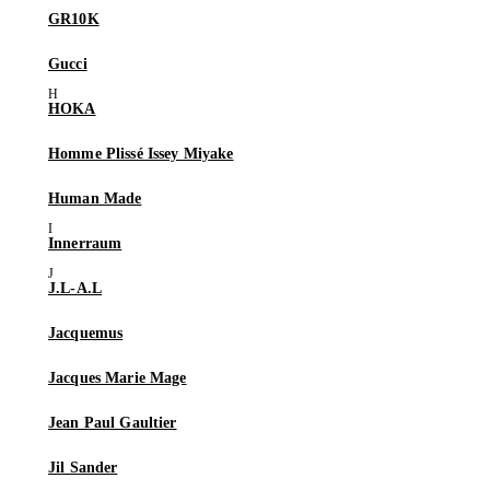
GR10K
Gucci
HOKA
Homme Plissé Issey Miyake
Human Made
Innerraum
J.L-A.L
Jacquemus
Jacques Marie Mage
Jean Paul Gaultier
Jil Sander