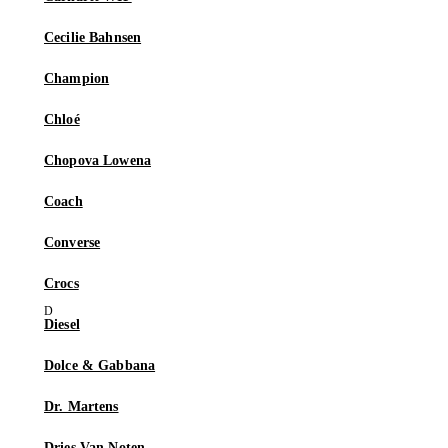
Cecilie Bahnsen
Champion
Chloé
Chopova Lowena
Coach
Converse
Crocs
Diesel
Dolce & Gabbana
Dr. Martens
Dries Van Noten