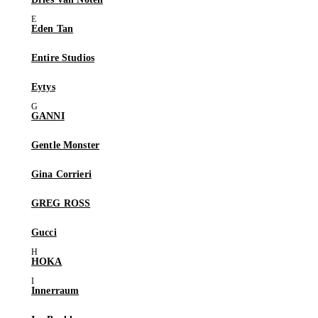
Eden Tan
Entire Studios
Eytys
GANNI
Gentle Monster
Gina Corrieri
GREG ROSS
Gucci
HOKA
Innerraum