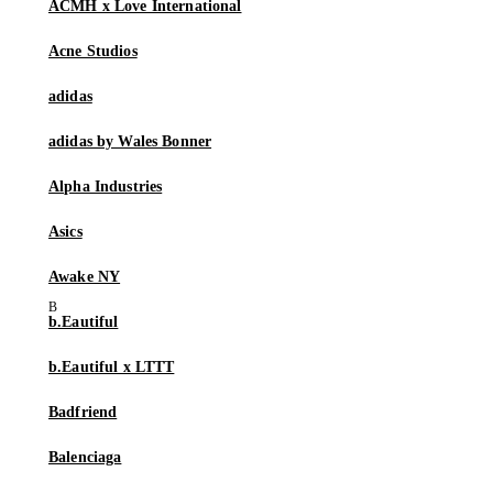
ACMH x Love International
Acne Studios
adidas
adidas by Wales Bonner
Alpha Industries
Asics
Awake NY
b.Eautiful
b.Eautiful x LTTT
Badfriend
Balenciaga