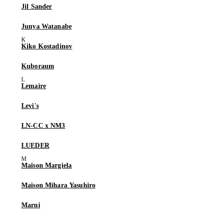
Jil Sander
Junya Watanabe
Kiko Kostadinov
Kuboraum
Lemaire
Levi's
LN-CC x NM3
LUEDER
Maison Margiela
Maison Mihara Yasuhiro
Marni