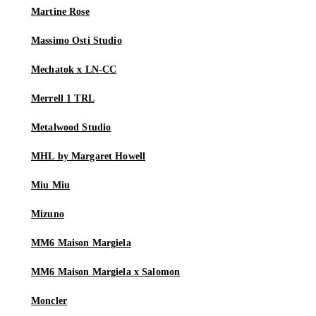
Martine Rose
Massimo Osti Studio
Mechatok x LN-CC
Merrell 1 TRL
Metalwood Studio
MHL by Margaret Howell
Miu Miu
Mizuno
MM6 Maison Margiela
MM6 Maison Margiela x Salomon
Moncler