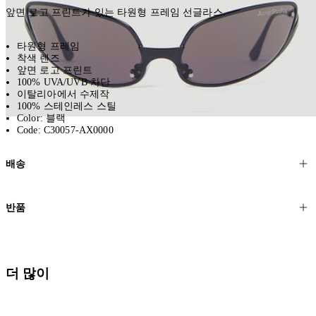
앞면 로고 프린트가 있는 타원형 프레임 선글라스.
타원형 프레임
착색 렌즈
앞면 로고 프린트
100% UVA/UVB 차단
이탈리아에서 수제작
100% 스테인레스 스틸
Color: 블랙
Code: C30057-AX0000
배송
고객님의 위치에 따라 일반 배송과 익스프레스 배송을 제공합니다.
반품
모든 주문은 제휴 택배사를 통해 전 세계로 배송됩니다.
할인 제품을 포함한 모든 제품은 무료반품을 신청하실 수 있습니다.
주문이 발송되면 추적 번호가 포함된 이메일을 보내드립니다. 이메일
을 받은 후 1~2시간이 지나면 제공된 링크를 통해 주문 상태를 확인하
배송일로부터 영업일 기준 30일 이내에 접수된 반품에 대해서는 기꺼
더 많이
실 수 있습니다.
이 환불해 드리겠습니다.반품 상품은 원래 상태를 유지하고 반드시
등기우편으로 보내주셔야 합니다.
세일 기간에는 배송이 다소 지연될 수 있습니다. 궁금하신 점이 있거
나 도움이 필요하신 경우 고객센터로 문의해 주세요.