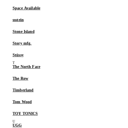
Space Available
ssstein
Stone Island
Story mfg.
Stüssy
The North Face
The Row
Timberland
Tom Wood
TOY TONICS
UGG