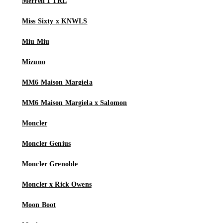
Merrell 1 TRL
Miss Sixty x KNWLS
Miu Miu
Mizuno
MM6 Maison Margiela
MM6 Maison Margiela x Salomon
Moncler
Moncler Genius
Moncler Grenoble
Moncler x Rick Owens
Moon Boot