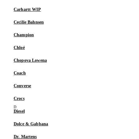
Carhartt WIP
Cecilie Bahnsen
Champion
Chloé
Chopova Lowena
Coach
Converse
Crocs
Diesel
Dolce & Gabbana
Dr. Martens