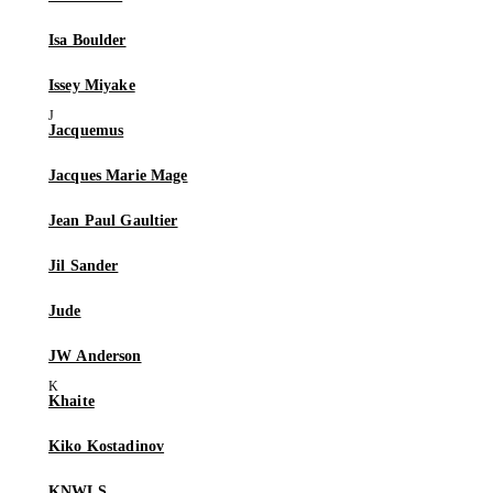
Isa Boulder
Issey Miyake
Jacquemus
Jacques Marie Mage
Jean Paul Gaultier
Jil Sander
Jude
JW Anderson
Khaite
Kiko Kostadinov
KNWLS