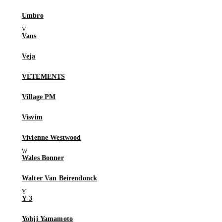
Umbro
Vans
Veja
VETEMENTS
Village PM
Visvim
Vivienne Westwood
Wales Bonner
Walter Van Beirendonck
Y-3
Yohji Yamamoto