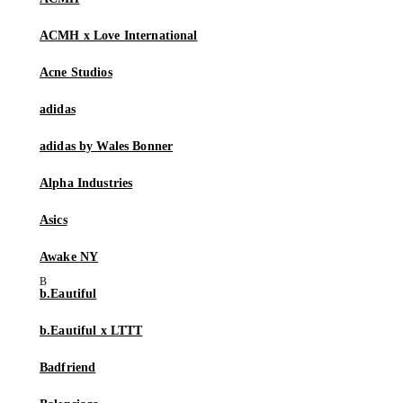
ACMH x Love International
Acne Studios
adidas
adidas by Wales Bonner
Alpha Industries
Asics
Awake NY
b.Eautiful
b.Eautiful x LTTT
Badfriend