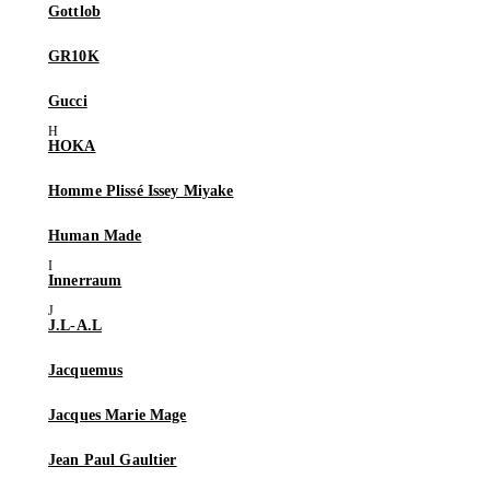
Gottlob
GR10K
Gucci
HOKA
Homme Plissé Issey Miyake
Human Made
Innerraum
J.L-A.L
Jacquemus
Jacques Marie Mage
Jean Paul Gaultier