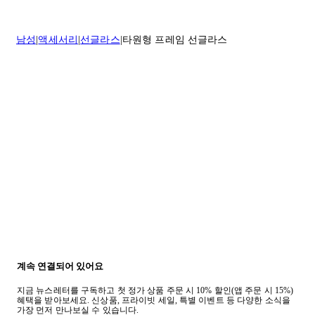
* 속옷, 향수 및 화장품등 반품 불가능합니다.
배송 및 배달에 대한 자세한 내용이 필요하면
여기
를 클릭하세요.
질문이 있거나 도움이 필요하신 경우 고객센터로 문의해 주세요.
남성
액세서리
선글라스
타원형 프레임 선글라스
반품 정책에 대한 자세한 내용은
여기
를 클릭하세요.
계속 연결되어 있어요
지금 뉴스레터를 구독하고 첫 정가 상품 주문 시 10% 할인(앱 주문 시 15%)
혜택을 받아보세요. 신상품, 프라이빗 세일, 특별 이벤트 등 다양한 소식을
가장 먼저 만나보실 수 있습니다.