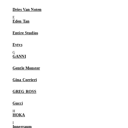
Dries Van Noten
Eden Tan
Entire Studios
Eytys
GANNI
Gentle Monster
Gina Corrieri
GREG ROSS
Gucci
HOKA
Innerraum