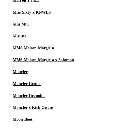
Merrell 1 TRL
Miss Sixty x KNWLS
Miu Miu
Mizuno
MM6 Maison Margiela
MM6 Maison Margiela x Salomon
Moncler
Moncler Genius
Moncler Grenoble
Moncler x Rick Owens
Moon Boot