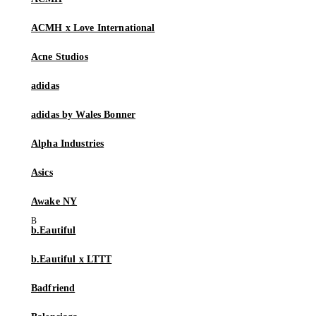
ACMH x Love International
Acne Studios
adidas
adidas by Wales Bonner
Alpha Industries
Asics
Awake NY
b.Eautiful
b.Eautiful x LTTT
Badfriend