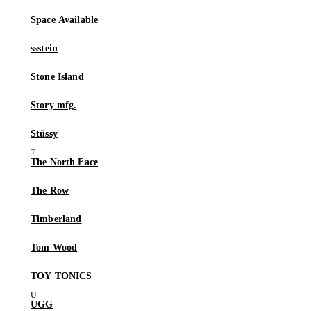
Space Available
ssstein
Stone Island
Story mfg.
Stüssy
The North Face
The Row
Timberland
Tom Wood
TOY TONICS
UGG