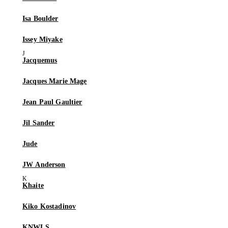
Isa Boulder
Issey Miyake
Jacquemus
Jacques Marie Mage
Jean Paul Gaultier
Jil Sander
Jude
JW Anderson
Khaite
Kiko Kostadinov
KNWLS