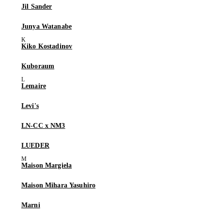
Jil Sander
Junya Watanabe
Kiko Kostadinov
Kuboraum
Lemaire
Levi's
LN-CC x NM3
LUEDER
Maison Margiela
Maison Mihara Yasuhiro
Marni