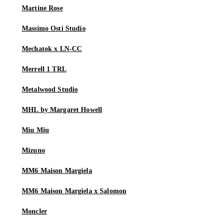
Martine Rose
Massimo Osti Studio
Mechatok x LN-CC
Merrell 1 TRL
Metalwood Studio
MHL by Margaret Howell
Miu Miu
Mizuno
MM6 Maison Margiela
MM6 Maison Margiela x Salomon
Moncler