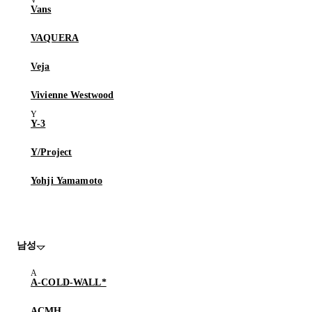
Vans
VAQUERA
Veja
Vivienne Westwood
Y-3
Y/Project
Yohji Yamamoto
남성
A-COLD-WALL*
ACMH