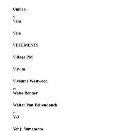
Umbro
Vans
Veja
VETEMENTS
Village PM
Visvim
Vivienne Westwood
Wales Bonner
Walter Van Beirendonck
Y-3
Yohji Yamamoto