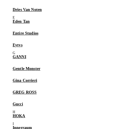
Dries Van Noten
Eden Tan
Entire Studios
Eytys
GANNI
Gentle Monster
Gina Corrieri
GREG ROSS
Gucci
HOKA
Innerraum