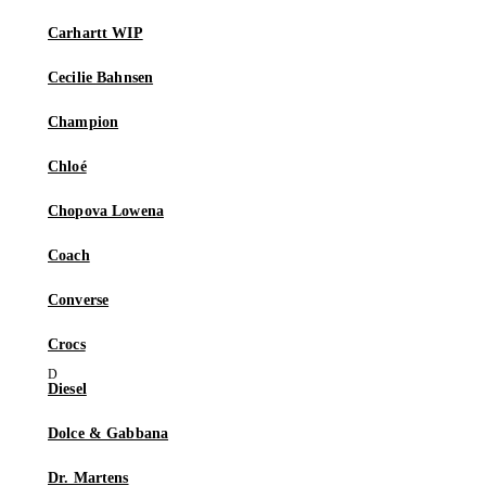
Carhartt WIP
Cecilie Bahnsen
Champion
Chloé
Chopova Lowena
Coach
Converse
Crocs
Diesel
Dolce & Gabbana
Dr. Martens