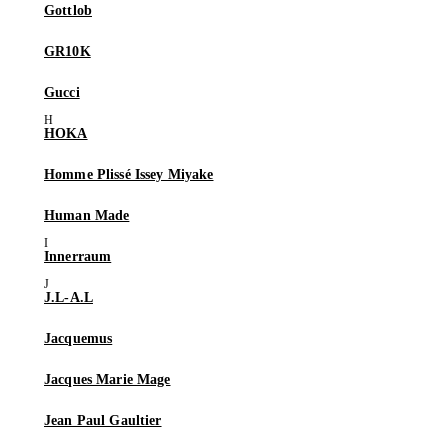
Gottlob
GR10K
Gucci
HOKA
Homme Plissé Issey Miyake
Human Made
Innerraum
J.L-A.L
Jacquemus
Jacques Marie Mage
Jean Paul Gaultier