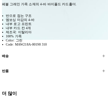
페블 그레인 가죽 소재의 4-바 바이폴드 카드홀더.
반으로 접는 구조
엠보싱 마감의 4-바
내부 로고 프린트
내부 카드 칸 4개
제조국: 이탈리아
100% 가죽
Color: 그린
Code: MAW218A-00198 310
배송
고객님의 위치에 따라 일반 배송과 익스프레스 배송을 제공합니다.
반품
모든 주문은 제휴 택배사를 통해 전 세계로 배송됩니다.
할인 제품을 포함한 모든 제품은 무료반품을 신청하실 수 있습니다.
주문이 발송되면 추적 번호가 포함된 이메일을 보내드립니다. 이메일
을 받은 후 1~2시간이 지나면 제공된 링크를 통해 주문 상태를 확인하
배송일로부터 영업일 기준 30일 이내에 접수된 반품에 대해서는 기꺼
더 많이
실 수 있습니다.
이 환불해 드리겠습니다.반품 상품은 원래 상태를 유지하고 반드시
등기우편으로 보내주셔야 합니다.
세일 기간에는 배송이 다소 지연될 수 있습니다. 궁금하신 점이 있거
나 도움이 필요하신 경우 고객센터로 문의해 주세요.