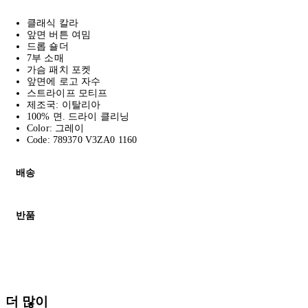
클래식 칼라
앞면 버튼 여밈
드롭 숄더
7부 소매
가슴 패치 포켓
앞면에 로고 자수
스트라이프 모티프
제조국: 이탈리아
100% 면. 드라이 클리닝
Color: 그레이
Code: 789370 V3ZA0 1160
배송
고객님의 위치에 따라 일반 배송과 익스프레스 배송을 제공합니다.
반품
모든 주문은 제휴 택배사를 통해 전 세계로 배송됩니다.
할인 제품을 포함한 모든 제품은 무료반품을 신청하실 수 있습니다.
주문이 발송되면 추적 번호가 포함된 이메일을 보내드립니다. 이메일을
배송일로부터 영업일 기준 30일 이내에 접수된 반품에 대해서는 기
세일 기간에는 배송이 다소 지연될 수 있습니다. 궁금하신 점이 있
더 많이
* 속옷, 향수 및 화장품등 반품 불가능합니다.
배송 및 배달에 대한 자세한 내용이 필요하면
여기
를 클릭하세요.