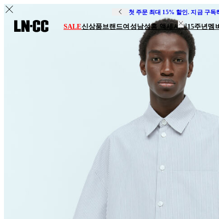
첫 주문 최대 15% 할인. 지금 구
SALE
신상품
브랜드
여성
남성
홈 액세서리
15주년
멤