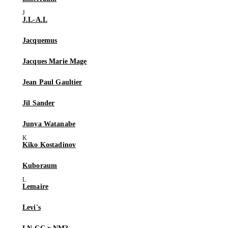
J.L-A.L
Jacquemus
Jacques Marie Mage
Jean Paul Gaultier
Jil Sander
Junya Watanabe
Kiko Kostadinov
Kuboraum
Lemaire
Levi's