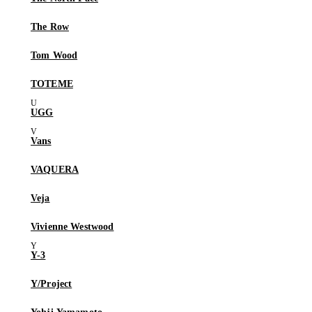
The Row
Tom Wood
TOTEME
UGG
Vans
VAQUERA
Veja
Vivienne Westwood
Y-3
Y/Project