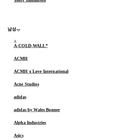
Yohji Yamamoto
남성
A-COLD-WALL*
ACMH
ACMH x Love International
Acne Studios
adidas
adidas by Wales Bonner
Alpha Industries
Asics