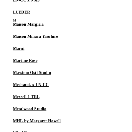
LN-CC x NM3
LUEDER
Maison Margiela
Maison Mihara Yasuhiro
Marni
Martine Rose
Massimo Osti Studio
Mechatok x LN-CC
Merrell 1 TRL
Metalwood Studio
MHL by Margaret Howell