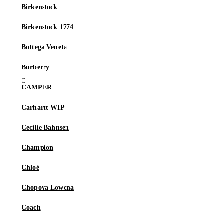
Birkenstock
Birkenstock 1774
Bottega Veneta
Burberry
CAMPER
Carhartt WIP
Cecilie Bahnsen
Champion
Chloé
Chopova Lowena
Coach