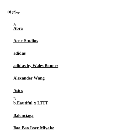
여성
Abra
Acne Studios
adidas
adidas by Wales Bonner
Alexander Wang
Asics
b.Eautiful x LTTT
Balenciaga
Bao Bao Issey Miyake