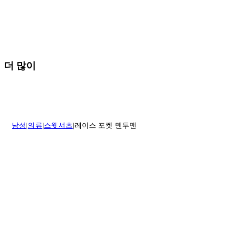
* 속옷, 향수 및 화장품등 반품 불가능합니다.
배송 및 배달에 대한 자세한 내용이 필요하면
여기
를 클릭하세요.
질문이 있거나 도움이 필요하신 경우 고객센터로 문의해 주세요.
반품 정책에 대한 자세한 내용은
여기
를 클릭하세요.
더 많이
남성
의류
스웻셔츠
레이스 포켓 맨투맨