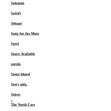
Salomon
Satisfy
Sebago
Song for the Mute
Sorel
Space Available
ssstein
Stone Island
Story mfg.
Stüssy
The North Face