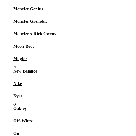
Moncler Genius
Moncler Grenoble
Moncler x Rick Owens
Moon Boot
Mugler
New Balance
Nike
Nyra
Oakley
Off-White
On