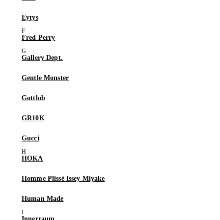
Eytys
Fred Perry
Gallery Dept.
Gentle Monster
Gottlob
GR10K
Gucci
HOKA
Homme Plissé Issey Miyake
Human Made
Innerraum