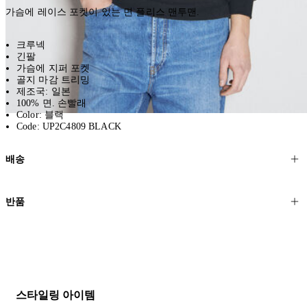
가슴에 레이스 포켓이 있는 면 플리스 맨투맨.
크루넥
긴팔
가슴에 지퍼 포켓
골지 마감 트리밍
제조국: 일본
100% 면. 손빨래
Color: 블랙
Code: UP2C4809 BLACK
배송
고객님의 위치에 따라 일반 배송과 익스프레스 배송을 제공합니다.
반품
모든 주문은 제휴 택배사를 통해 전 세계로 배송됩니다.
할인 제품을 포함한 모든 제품은 무료반품을 신청하실 수 있습니다.
주문이 발송되면 추적 번호가 포함된 이메일을 보내드립니다. 이메일
을 받은 후 1~2시간이 지나면 제공된 링크를 통해 주문 상태를 확인하
배송일로부터 영업일 기준 30일 이내에 접수된 반품에 대해서는 기꺼
실 수 있습니다.
이 환불해 드리겠습니다.반품 상품은 원래 상태를 유지하고 반드시
등기우편으로 보내주셔야 합니다.
세일 기간에는 배송이 다소 지연될 수 있습니다. 궁금하신 점이 있거
스타일링 아이템
나 도움이 필요하신 경우 고객센터로 문의해 주세요.