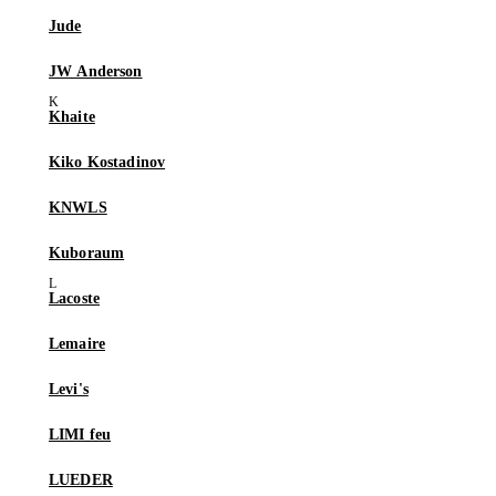
Jude
JW Anderson
Khaite
Kiko Kostadinov
KNWLS
Kuboraum
Lacoste
Lemaire
Levi's
LIMI feu
LUEDER