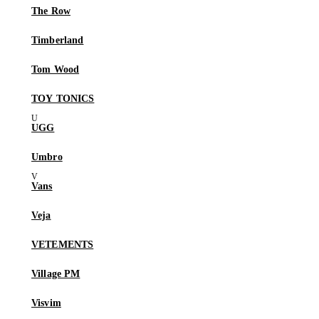
The Row
Timberland
Tom Wood
TOY TONICS
UGG
Umbro
Vans
Veja
VETEMENTS
Village PM
Visvim