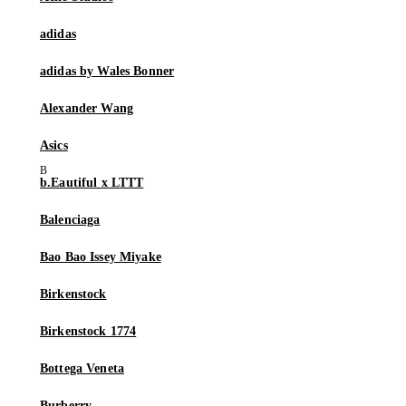
adidas
adidas by Wales Bonner
Alexander Wang
Asics
b.Eautiful x LTTT
Balenciaga
Bao Bao Issey Miyake
Birkenstock
Birkenstock 1774
Bottega Veneta
Burberry