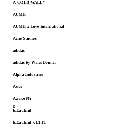
A-COLD-WALL*
ACMH
ACMH x Love International
Acne Studios
adidas
adidas by Wales Bonner
Alpha Industries
Asics
Awake NY
b.Eautiful
b.Eautiful x LTTT