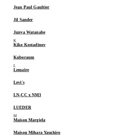
Jean Paul Gaultier
Jil Sander
Junya Watanabe
Kiko Kostadinov
Kuboraum
Lemaire
Levi's
LN-CC x NM3
LUEDER
Maison Margiela
Maison Mihara Yasuhiro