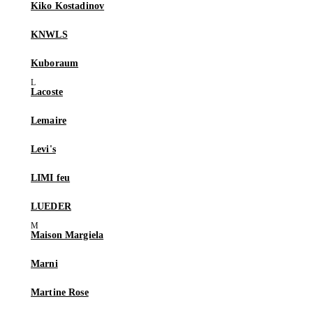
Kiko Kostadinov
KNWLS
Kuboraum
Lacoste
Lemaire
Levi's
LIMI feu
LUEDER
Maison Margiela
Marni
Martine Rose