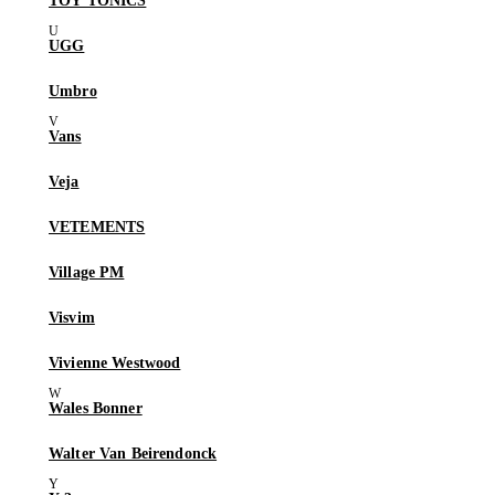
TOY TONICS
UGG
Umbro
Vans
Veja
VETEMENTS
Village PM
Visvim
Vivienne Westwood
Wales Bonner
Walter Van Beirendonck