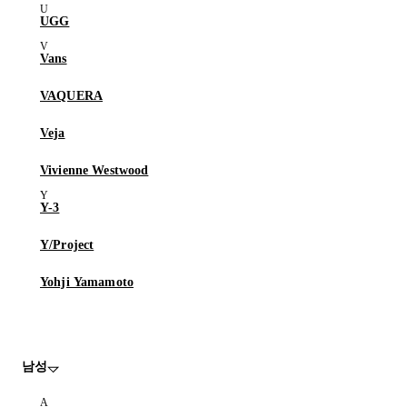
UGG
Vans
VAQUERA
Veja
Vivienne Westwood
Y-3
Y/Project
Yohji Yamamoto
남성