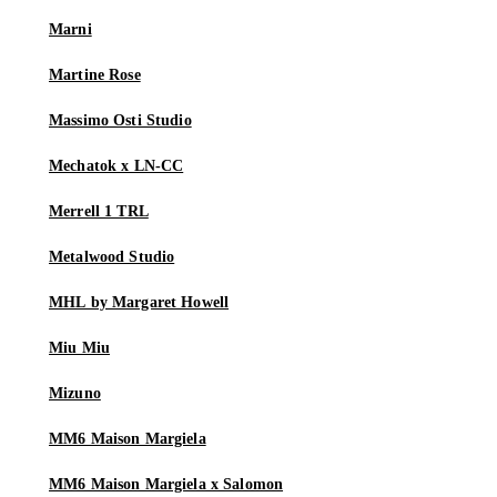
Marni
Martine Rose
Massimo Osti Studio
Mechatok x LN-CC
Merrell 1 TRL
Metalwood Studio
MHL by Margaret Howell
Miu Miu
Mizuno
MM6 Maison Margiela
MM6 Maison Margiela x Salomon