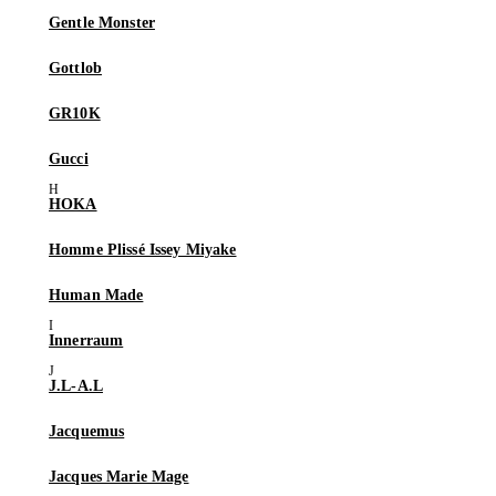
Gentle Monster
Gottlob
GR10K
Gucci
HOKA
Homme Plissé Issey Miyake
Human Made
Innerraum
J.L-A.L
Jacquemus
Jacques Marie Mage