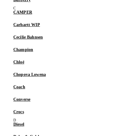
CAMPER
Carhartt WIP
Cecilie Bahnsen
Champion
Chloé
Chopova Lowena
Coach
Converse
Crocs
Diesel