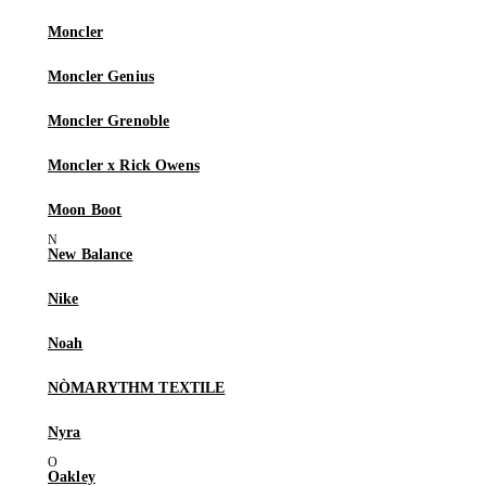
Moncler
Moncler Genius
Moncler Grenoble
Moncler x Rick Owens
Moon Boot
New Balance
Nike
Noah
NÒMARYTHM TEXTILE
Nyra
Oakley