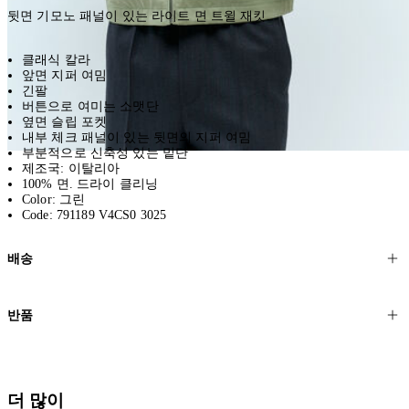
뒷면 기모노 패널이 있는 라이트 면 트윌 재킷.
클래식 칼라
앞면 지퍼 여밈
긴팔
버튼으로 여미는 소맷단
옆면 슬립 포켓
내부 체크 패널이 있는 뒷면의 지퍼 여밈
부분적으로 신축성 있는 밑단
제조국: 이탈리아
100% 면. 드라이 클리닝
Color: 그린
Code: 791189 V4CS0 3025
배송
고객님의 위치에 따라 일반 배송과 익스프레스 배송을 제공합니다.
반품
모든 주문은 제휴 택배사를 통해 전 세계로 배송됩니다.
할인 제품을 포함한 모든 제품은 무료반품을 신청하실 수 있습니다.
주문이 발송되면 추적 번호가 포함된 이메일을 보내드립니다. 이메일
을 받은 후 1~2시간이 지나면 제공된 링크를 통해 주문 상태를 확인하
배송일로부터 영업일 기준 30일 이내에 접수된 반품에 대해서는 기꺼
더 많이
실 수 있습니다.