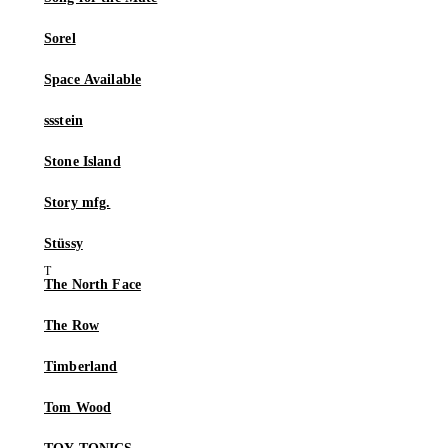
Sorel
Space Available
ssstein
Stone Island
Story mfg.
Stüssy
The North Face
The Row
Timberland
Tom Wood