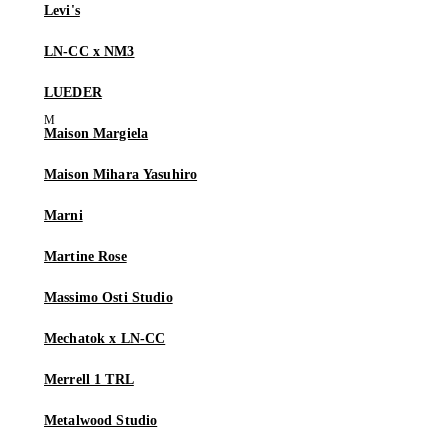
Levi's
LN-CC x NM3
LUEDER
Maison Margiela
Maison Mihara Yasuhiro
Marni
Martine Rose
Massimo Osti Studio
Mechatok x LN-CC
Merrell 1 TRL
Metalwood Studio