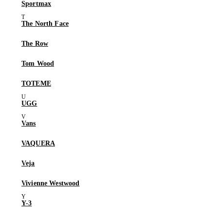
Sportmax
The North Face
The Row
Tom Wood
TOTEME
UGG
Vans
VAQUERA
Veja
Vivienne Westwood
Y-3