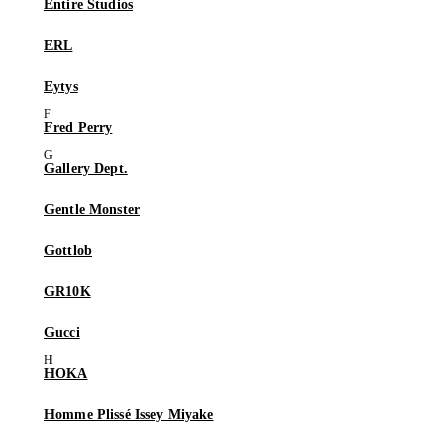
Entire Studios
ERL
Eytys
Fred Perry
Gallery Dept.
Gentle Monster
Gottlob
GR10K
Gucci
HOKA
Homme Plissé Issey Miyake