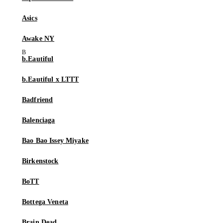
Asics
Awake NY
b.Eautiful
b.Eautiful x LTTT
Badfriend
Balenciaga
Bao Bao Issey Miyake
Birkenstock
BoTT
Bottega Veneta
Brain Dead