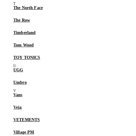
The North Face
The Row
Timberland
Tom Wood
TOY TONICS
UGG
Umbro
Vans
Veja
VETEMENTS
Village PM