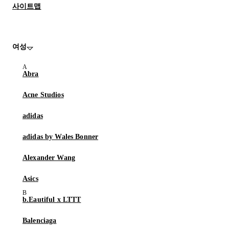
사이트맵
여성
Abra
Acne Studios
adidas
adidas by Wales Bonner
Alexander Wang
Asics
b.Eautiful x LTTT
Balenciaga