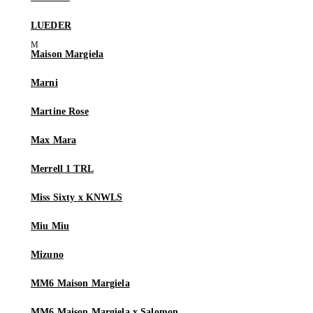
LUEDER
Maison Margiela
Marni
Martine Rose
Max Mara
Merrell 1 TRL
Miss Sixty x KNWLS
Miu Miu
Mizuno
MM6 Maison Margiela
MM6 Maison Margiela x Salomon