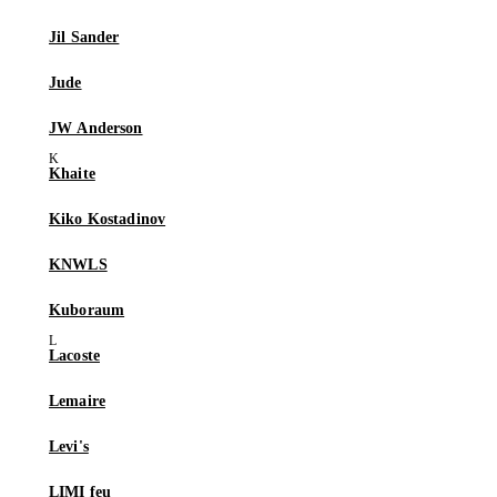
Jil Sander
Jude
JW Anderson
Khaite
Kiko Kostadinov
KNWLS
Kuboraum
Lacoste
Lemaire
Levi's
LIMI feu