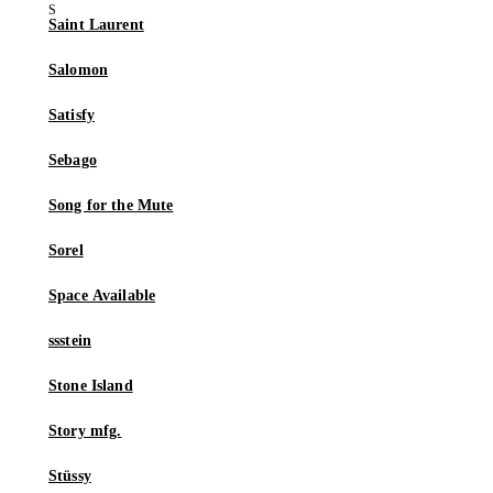
Saint Laurent
Salomon
Satisfy
Sebago
Song for the Mute
Sorel
Space Available
ssstein
Stone Island
Story mfg.
Stüssy