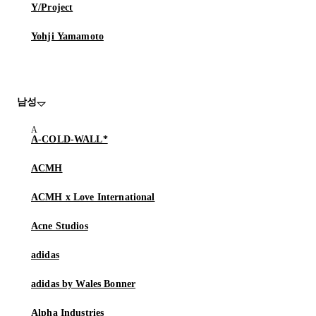
Y/Project
Yohji Yamamoto
남성
A-COLD-WALL*
ACMH
ACMH x Love International
Acne Studios
adidas
adidas by Wales Bonner
Alpha Industries