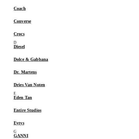
Coach
Converse
Crocs
Diesel
Dolce & Gabbana
Dr. Martens
Dries Van Noten
Eden Tan
Entire Studios
Eytys
GANNI