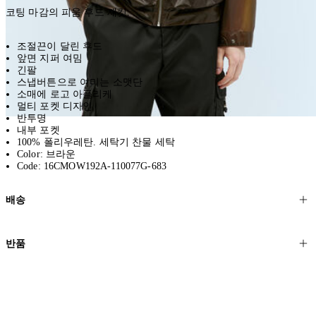
코팅 마감의 피움 후드 재킷.
조절끈이 달린 후드
앞면 지퍼 여밈
긴팔
스냅버튼으로 여미는 소맷단
소매에 로고 아플리케
멀티 포켓 디자인
반투명
내부 포켓
100% 폴리우레탄. 세탁기 찬물 세탁
Color: 브라운
Code: 16CMOW192A-110077G-683
배송
고객님의 위치에 따라 일반 배송과 익스프레스 배송을 제공합니다.
반품
모든 주문은 제휴 택배사를 통해 전 세계로 배송됩니다.
할인 제품을 포함한 모든 제품은 무료반품을 신청하실 수 있습니다.
주문이 발송되면 추적 번호가 포함된 이메일을 보내드립니다. 이메일
을 받은 후 1~2시간이 지나면 제공된 링크를 통해 주문 상태를 확인하
배송일로부터 영업일 기준 30일 이내에 접수된 반품에 대해서는 기꺼
실 수 있습니다.