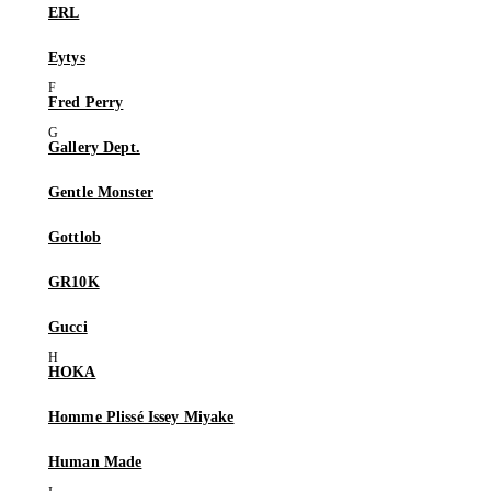
ERL
Eytys
Fred Perry
Gallery Dept.
Gentle Monster
Gottlob
GR10K
Gucci
HOKA
Homme Plissé Issey Miyake
Human Made