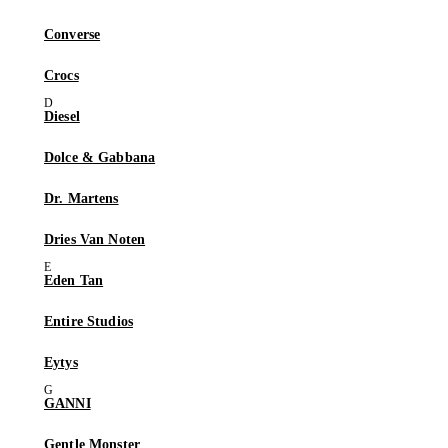
Converse
Crocs
Diesel
Dolce & Gabbana
Dr. Martens
Dries Van Noten
Eden Tan
Entire Studios
Eytys
GANNI
Gentle Monster