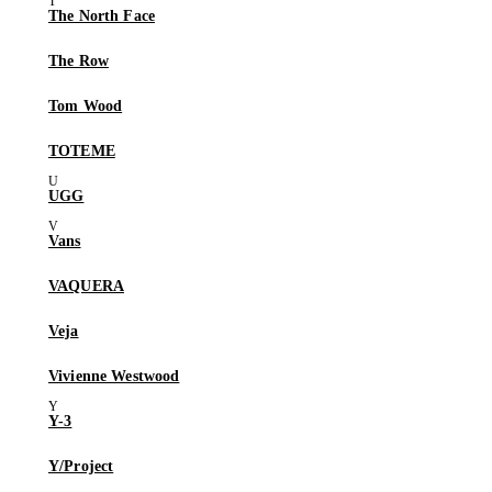
The North Face
The Row
Tom Wood
TOTEME
UGG
Vans
VAQUERA
Veja
Vivienne Westwood
Y-3
Y/Project