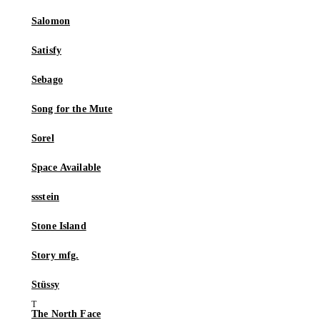
Salomon
Satisfy
Sebago
Song for the Mute
Sorel
Space Available
ssstein
Stone Island
Story mfg.
Stüssy
The North Face