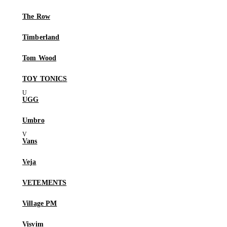
The Row
Timberland
Tom Wood
TOY TONICS
UGG
Umbro
Vans
Veja
VETEMENTS
Village PM
Visvim