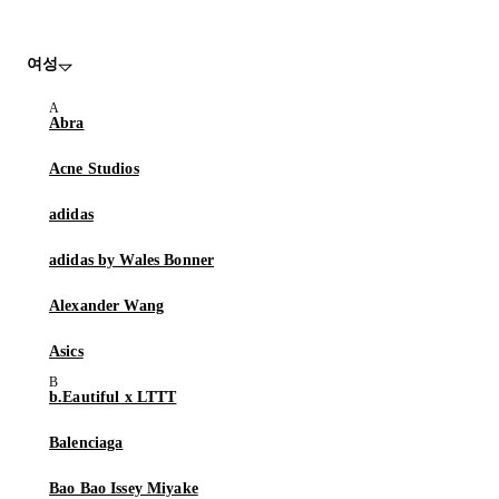
여성
Abra
Acne Studios
adidas
adidas by Wales Bonner
Alexander Wang
Asics
b.Eautiful x LTTT
Balenciaga
Bao Bao Issey Miyake