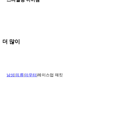
나 도움이 필요하신 경우 고객센터로 문의해 주세요.
* 속옷, 향수 및 화장품등 반품 불가능합니다.
배송 및 배달에 대한 자세한 내용이 필요하면
여기
를 클릭하세요.
질문이 있거나 도움이 필요하신 경우 고객센터로 문의해 주세요.
반품 정책에 대한 자세한 내용은
여기
를 클릭하세요.
더 많이
남성
의류
아우터
레이스업 재킷