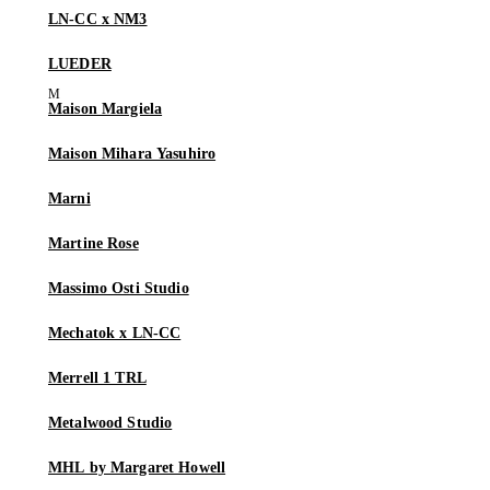
LN-CC x NM3
LUEDER
Maison Margiela
Maison Mihara Yasuhiro
Marni
Martine Rose
Massimo Osti Studio
Mechatok x LN-CC
Merrell 1 TRL
Metalwood Studio
MHL by Margaret Howell