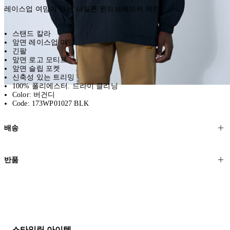
레이스업 여밈이 있는 나일론 윈드브레이커 재킷.
스탠드 칼라
앞면 레이스업 여밈
긴팔
앞면 로고 모티프
앞면 슬립 포켓
신축성 있는 트리밍
100% 폴리에스터. 드라이 클리닝
Color: 버건디
Code: 173WP01027 BLK
배송
고객님의 위치에 따라 일반 배송과 익스프레스 배송을 제공합니다.
반품
모든 주문은 제휴 택배사를 통해 전 세계로 배송됩니다.
할인 제품을 포함한 모든 제품은 무료반품을 신청하실 수 있습니다.
주문이 발송되면 추적 번호가 포함된 이메일을 보내드립니다. 이메일
을 받은 후 1~2시간이 지나면 제공된 링크를 통해 주문 상태를 확인하
배송일로부터 영업일 기준 30일 이내에 접수된 반품에 대해서는 기꺼
실 수 있습니다.
이 환불해 드리겠습니다.반품 상품은 원래 상태를 유지하고 반드시
등기우편으로 보내주셔야 합니다.
세일 기간에는 배송이 다소 지연될 수 있습니다. 궁금하신 점이 있거
스타일링 아이템