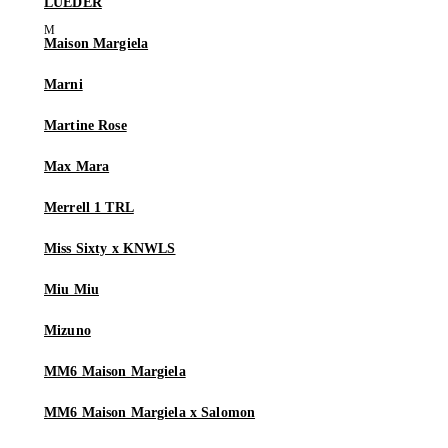
LUEDER
Maison Margiela
Marni
Martine Rose
Max Mara
Merrell 1 TRL
Miss Sixty x KNWLS
Miu Miu
Mizuno
MM6 Maison Margiela
MM6 Maison Margiela x Salomon