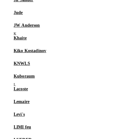
Jude
JW Anderson
Khaite
Kiko Kostadinov
KNWLS
Kuboraum
Lacoste
Lemaire
Levi's
LIMI feu