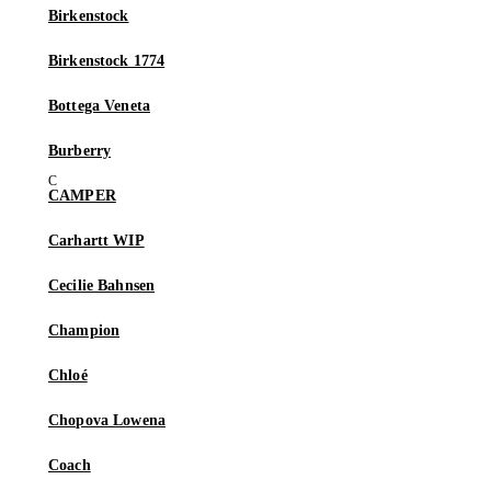
Birkenstock
Birkenstock 1774
Bottega Veneta
Burberry
CAMPER
Carhartt WIP
Cecilie Bahnsen
Champion
Chloé
Chopova Lowena
Coach