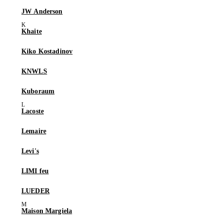
JW Anderson
Khaite
Kiko Kostadinov
KNWLS
Kuboraum
Lacoste
Lemaire
Levi's
LIMI feu
LUEDER
Maison Margiela