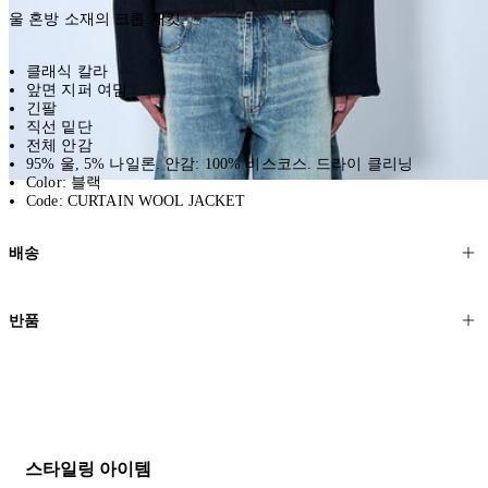
울 혼방 소재의 크롭 재킷.
클래식 칼라
앞면 지퍼 여밈
긴팔
직선 밑단
전체 안감
95% 울, 5% 나일론. 안감: 100% 비스코스. 드라이 클리닝
Color: 블랙
Code: CURTAIN WOOL JACKET
배송
고객님의 위치에 따라 일반 배송과 익스프레스 배송을 제공합니다.
반품
모든 주문은 제휴 택배사를 통해 전 세계로 배송됩니다.
할인 제품을 포함한 모든 제품은 무료반품을 신청하실 수 있습니다.
주문이 발송되면 추적 번호가 포함된 이메일을 보내드립니다. 이메일
을 받은 후 1~2시간이 지나면 제공된 링크를 통해 주문 상태를 확인하
배송일로부터 영업일 기준 30일 이내에 접수된 반품에 대해서는 기꺼
실 수 있습니다.
이 환불해 드리겠습니다.반품 상품은 원래 상태를 유지하고 반드시
등기우편으로 보내주셔야 합니다.
세일 기간에는 배송이 다소 지연될 수 있습니다. 궁금하신 점이 있거
스타일링 아이템
나 도움이 필요하신 경우 고객센터로 문의해 주세요.