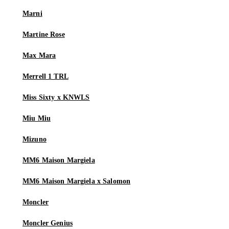
Marni
Martine Rose
Max Mara
Merrell 1 TRL
Miss Sixty x KNWLS
Miu Miu
Mizuno
MM6 Maison Margiela
MM6 Maison Margiela x Salomon
Moncler
Moncler Genius