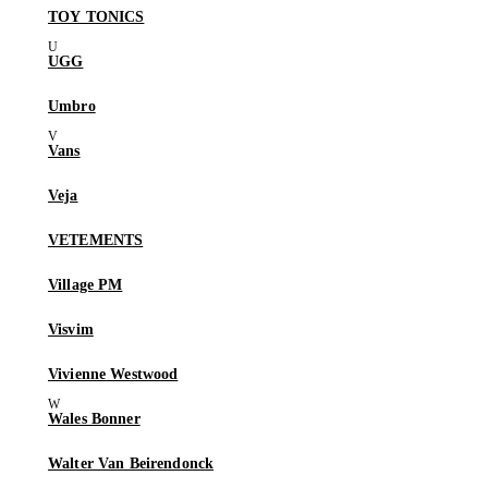
TOY TONICS
UGG
Umbro
Vans
Veja
VETEMENTS
Village PM
Visvim
Vivienne Westwood
Wales Bonner
Walter Van Beirendonck