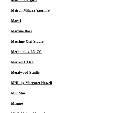
Maison Margiela
Maison Mihara Yasuhiro
Marni
Martine Rose
Massimo Osti Studio
Mechatok x LN-CC
Merrell 1 TRL
Metalwood Studio
MHL by Margaret Howell
Miu Miu
Mizuno