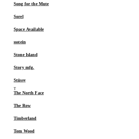
Song for the Mute
Sorel
Space Available
ssstein
Stone Island
Story mfg.
Stüssy
The North Face
The Row
Timberland
Tom Wood