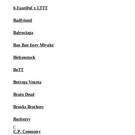
b.Eautiful x LTTT
Badfriend
Balenciaga
Bao Bao Issey Miyake
Birkenstock
BoTT
Bottega Veneta
Brain Dead
Brooks Brothers
Burberry
C.P. Company