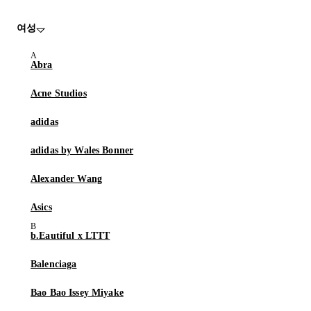
여성
Abra
Acne Studios
adidas
adidas by Wales Bonner
Alexander Wang
Asics
b.Eautiful x LTTT
Balenciaga
Bao Bao Issey Miyake