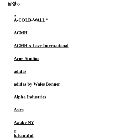
남성
A-COLD-WALL*
ACMH
ACMH x Love International
Acne Studios
adidas
adidas by Wales Bonner
Alpha Industries
Asics
Awake NY
b.Eautiful