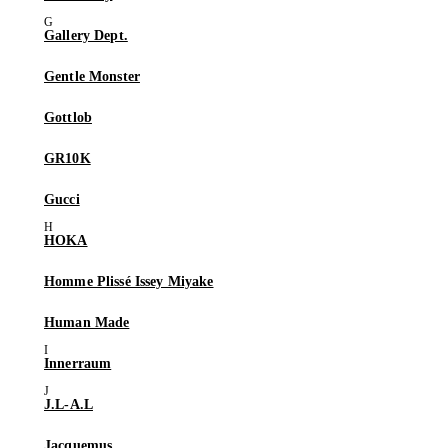
Gallery Dept.
Gentle Monster
Gottlob
GR10K
Gucci
HOKA
Homme Plissé Issey Miyake
Human Made
Innerraum
J.L-A.L
Jacquemus