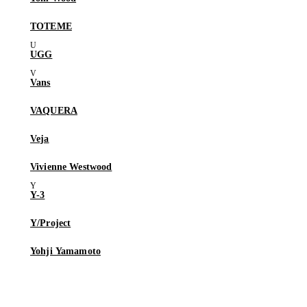
TOTEME
UGG
Vans
VAQUERA
Veja
Vivienne Westwood
Y-3
Y/Project
Yohji Yamamoto