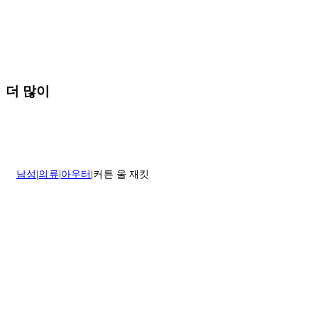
* 속옷, 향수 및 화장품등 반품 불가능합니다.
배송 및 배달에 대한 자세한 내용이 필요하면
여기
를 클릭하세요.
질문이 있거나 도움이 필요하신 경우 고객센터로 문의해 주세요.
반품 정책에 대한 자세한 내용은
여기
를 클릭하세요.
더 많이
남성
의류
아우터
커튼 울 재킷