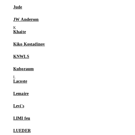
Jude
JW Anderson
Khaite
Kiko Kostadinov
KNWLS
Kuboraum
Lacoste
Lemaire
Levi's
LIMI feu
LUEDER