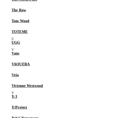
The Row
Tom Wood
TOTEME
UGG
Vans
VAQUERA
Veja
Vivienne Westwood
Y-3
Y/Project