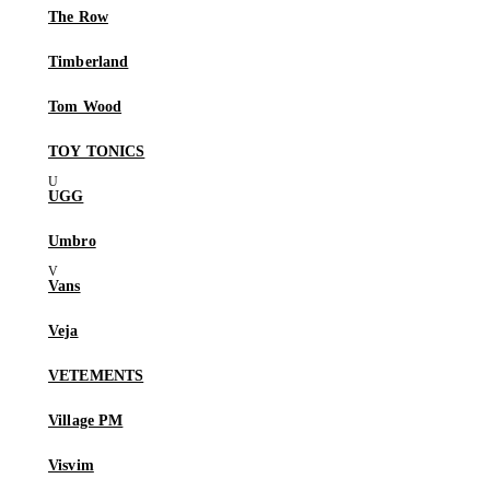
The Row
Timberland
Tom Wood
TOY TONICS
UGG
Umbro
Vans
Veja
VETEMENTS
Village PM
Visvim