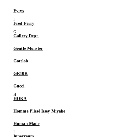
Eytys
Fred Perry
Gallery Dept.
Gentle Monster
Gottlob
GR10K
Gucci
HOKA
Homme Plissé Issey Miyake
Human Made
Innerraum