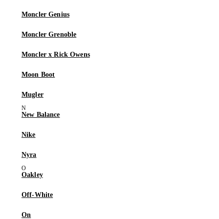
Moncler Genius
Moncler Grenoble
Moncler x Rick Owens
Moon Boot
Mugler
New Balance
Nike
Nyra
Oakley
Off-White
On