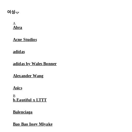
여성
Abra
Acne Studios
adidas
adidas by Wales Bonner
Alexander Wang
Asics
b.Eautiful x LTTT
Balenciaga
Bao Bao Issey Miyake