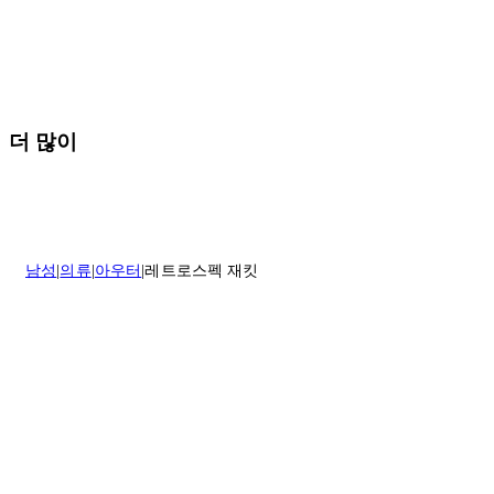
* 속옷, 향수 및 화장품등 반품 불가능합니다.
배송 및 배달에 대한 자세한 내용이 필요하면
여기
를 클릭하세요.
질문이 있거나 도움이 필요하신 경우 고객센터로 문의해 주세요.
반품 정책에 대한 자세한 내용은
여기
를 클릭하세요.
더 많이
남성
의류
아우터
레트로스펙 재킷