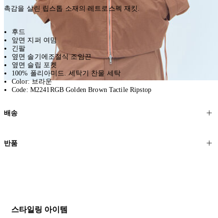
촉감을 살린 립스톱 소재의 레트로스펙 재킷.
후드
앞면 지퍼 여밈
긴팔
옆면 솔기에조절식 조임끈
옆면 슬립 포켓
100% 폴리아미드. 세탁기 찬물 세탁
Color: 브라운
Code: M2241RGB Golden Brown Tactile Ripstop
배송
고객님의 위치에 따라 일반 배송과 익스프레스 배송을 제공합니다.
반품
모든 주문은 제휴 택배사를 통해 전 세계로 배송됩니다.
할인 제품을 포함한 모든 제품은 무료반품을 신청하실 수 있습니다.
주문이 발송되면 추적 번호가 포함된 이메일을 보내드립니다. 이메일
을 받은 후 1~2시간이 지나면 제공된 링크를 통해 주문 상태를 확인하
배송일로부터 영업일 기준 30일 이내에 접수된 반품에 대해서는 기꺼
실 수 있습니다.
이 환불해 드리겠습니다.반품 상품은 원래 상태를 유지하고 반드시
등기우편으로 보내주셔야 합니다.
세일 기간에는 배송이 다소 지연될 수 있습니다. 궁금하신 점이 있거
스타일링 아이템
나 도움이 필요하신 경우 고객센터로 문의해 주세요.