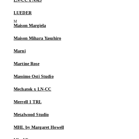
LN-CC x NM3
LUEDER
Maison Margiela
Maison Mihara Yasuhiro
Marni
Martine Rose
Massimo Osti Studio
Mechatok x LN-CC
Merrell 1 TRL
Metalwood Studio
MHL by Margaret Howell