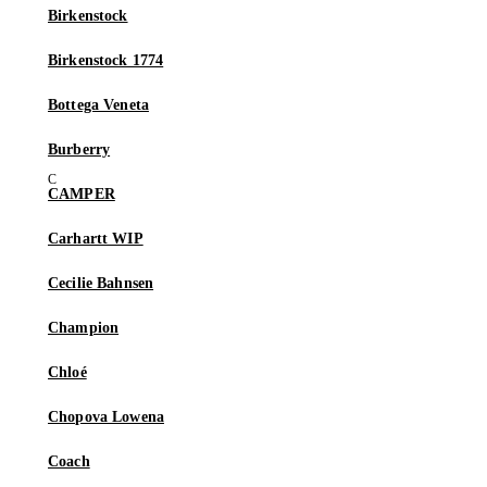
Birkenstock
Birkenstock 1774
Bottega Veneta
Burberry
CAMPER
Carhartt WIP
Cecilie Bahnsen
Champion
Chloé
Chopova Lowena
Coach