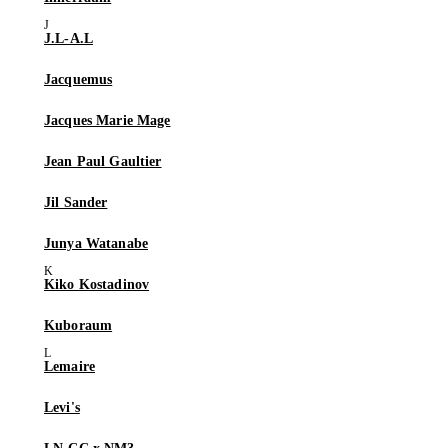
J.L-A.L
Jacquemus
Jacques Marie Mage
Jean Paul Gaultier
Jil Sander
Junya Watanabe
Kiko Kostadinov
Kuboraum
Lemaire
Levi's