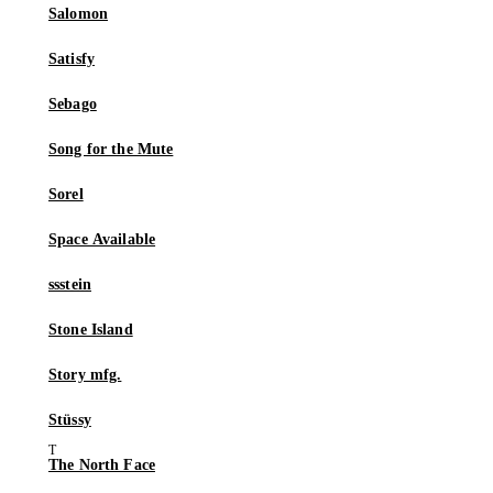
Salomon
Satisfy
Sebago
Song for the Mute
Sorel
Space Available
ssstein
Stone Island
Story mfg.
Stüssy
The North Face