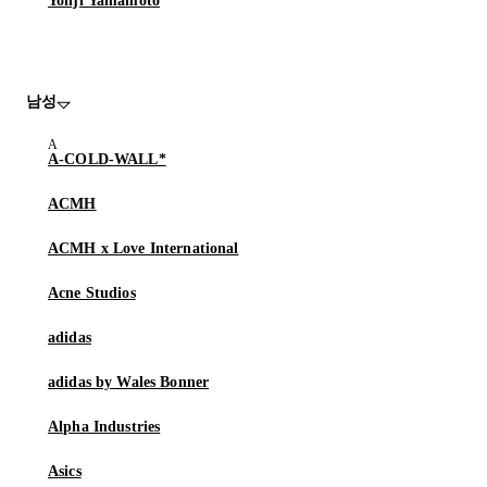
Yohji Yamamoto
남성
A-COLD-WALL*
ACMH
ACMH x Love International
Acne Studios
adidas
adidas by Wales Bonner
Alpha Industries
Asics