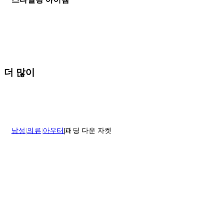
나 도움이 필요하신 경우 고객센터로 문의해 주세요.
* 속옷, 향수 및 화장품등 반품 불가능합니다.
배송 및 배달에 대한 자세한 내용이 필요하면
여기
를 클릭하세요.
질문이 있거나 도움이 필요하신 경우 고객센터로 문의해 주세요.
반품 정책에 대한 자세한 내용은
여기
를 클릭하세요.
더 많이
남성
의류
아우터
패딩 다운 자켓