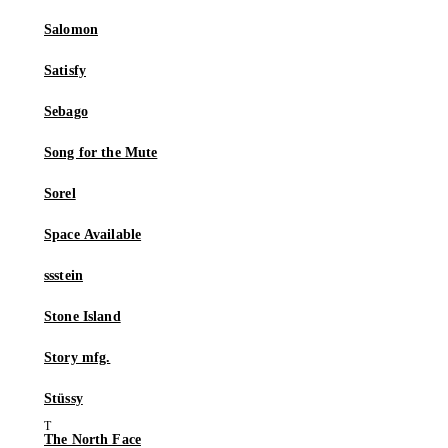
Salomon
Satisfy
Sebago
Song for the Mute
Sorel
Space Available
ssstein
Stone Island
Story mfg.
Stüssy
The North Face