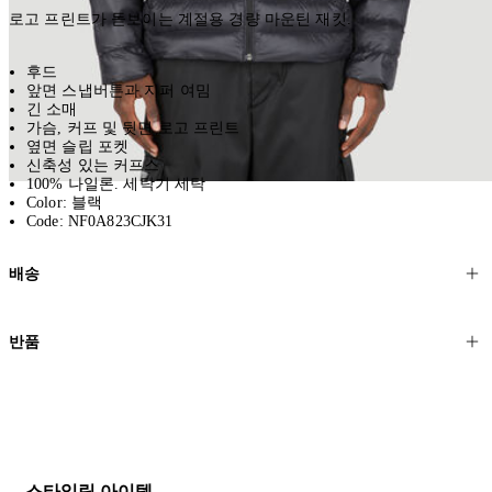
로고 프린트가 돋보이는 계절용 경량 마운틴 재킷.
후드
앞면 스냅버튼과 지퍼 여밈
긴 소매
가슴, 커프 및 뒷면 로고 프린트
옆면 슬립 포켓
신축성 있는 커프스
100% 나일론. 세탁기 세탁
Color: 블랙
Code: NF0A823CJK31
배송
고객님의 위치에 따라 일반 배송과 익스프레스 배송을 제공합니다.
반품
모든 주문은 제휴 택배사를 통해 전 세계로 배송됩니다.
할인 제품을 포함한 모든 제품은 무료반품을 신청하실 수 있습니다.
주문이 발송되면 추적 번호가 포함된 이메일을 보내드립니다. 이메일
을 받은 후 1~2시간이 지나면 제공된 링크를 통해 주문 상태를 확인하
배송일로부터 영업일 기준 30일 이내에 접수된 반품에 대해서는 기꺼
실 수 있습니다.
이 환불해 드리겠습니다.반품 상품은 원래 상태를 유지하고 반드시
등기우편으로 보내주셔야 합니다.
세일 기간에는 배송이 다소 지연될 수 있습니다. 궁금하신 점이 있거
스타일링 아이템