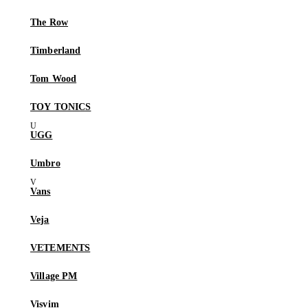
The Row
Timberland
Tom Wood
TOY TONICS
UGG
Umbro
Vans
Veja
VETEMENTS
Village PM
Visvim