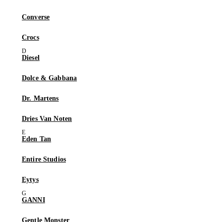
Converse
Crocs
Diesel
Dolce & Gabbana
Dr. Martens
Dries Van Noten
Eden Tan
Entire Studios
Eytys
GANNI
Gentle Monster