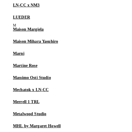
LN-CC x NM3
LUEDER
Maison Margiela
Maison Mihara Yasuhiro
Marni
Martine Rose
Massimo Osti Studio
Mechatok x LN-CC
Merrell 1 TRL
Metalwood Studio
MHL by Margaret Howell