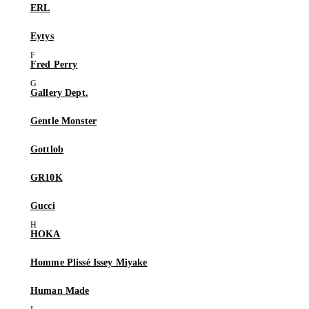
ERL
Eytys
Fred Perry
Gallery Dept.
Gentle Monster
Gottlob
GR10K
Gucci
HOKA
Homme Plissé Issey Miyake
Human Made