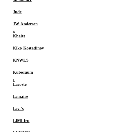
Jude
JW Anderson
Khaite
Kiko Kostadinov
KNWLS
Kuboraum
Lacoste
Lemaire
Levi's
LIMI feu