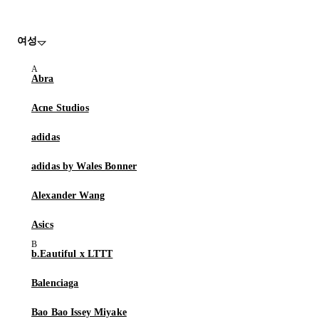
여성
Abra
Acne Studios
adidas
adidas by Wales Bonner
Alexander Wang
Asics
b.Eautiful x LTTT
Balenciaga
Bao Bao Issey Miyake