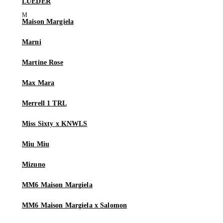
LUEDER
Maison Margiela
Marni
Martine Rose
Max Mara
Merrell 1 TRL
Miss Sixty x KNWLS
Miu Miu
Mizuno
MM6 Maison Margiela
MM6 Maison Margiela x Salomon