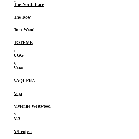
The North Face
The Row
Tom Wood
TOTEME
UGG
Vans
VAQUERA
Veja
Vivienne Westwood
Y-3
Y/Project