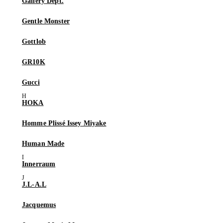
Gallery Dept.
Gentle Monster
Gottlob
GR10K
Gucci
HOKA
Homme Plissé Issey Miyake
Human Made
Innerraum
J.L-A.L
Jacquemus