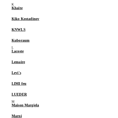
Khaite
Kiko Kostadinov
KNWLS
Kuboraum
Lacoste
Lemaire
Levi's
LIMI feu
LUEDER
Maison Margiela
Marni