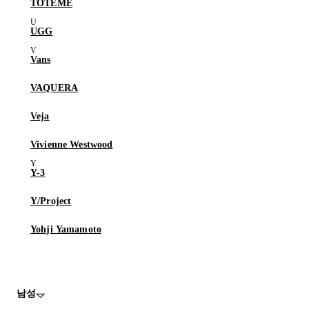
TOTEME
UGG
Vans
VAQUERA
Veja
Vivienne Westwood
Y-3
Y/Project
Yohji Yamamoto
남성