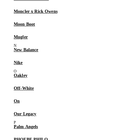
Moncler x Rick Owens
Moon Boot
Mugler
New Balance
Nike
Oakley
Off-White
On
Our Legacy
Palm Angels
PHOEBE PHILO