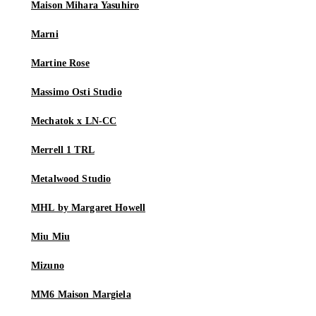
Maison Mihara Yasuhiro
Marni
Martine Rose
Massimo Osti Studio
Mechatok x LN-CC
Merrell 1 TRL
Metalwood Studio
MHL by Margaret Howell
Miu Miu
Mizuno
MM6 Maison Margiela