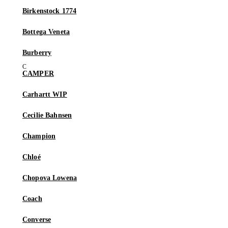
Birkenstock 1774
Bottega Veneta
Burberry
CAMPER
Carhartt WIP
Cecilie Bahnsen
Champion
Chloé
Chopova Lowena
Coach
Converse