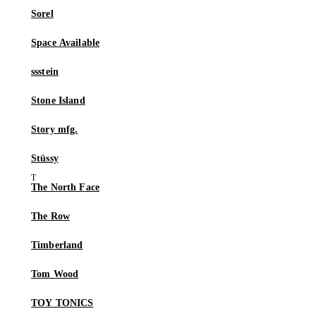
Sorel
Space Available
ssstein
Stone Island
Story mfg.
Stüssy
The North Face
The Row
Timberland
Tom Wood
TOY TONICS