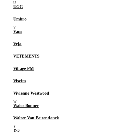
UGG
Umbro
Vans
Veja
VETEMENTS
Village PM
Visvim
Vivienne Westwood
Wales Bonner
Walter Van Beirendonck
Y-3