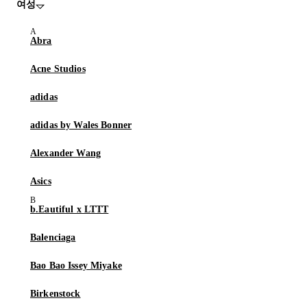
여성
Abra
Acne Studios
adidas
adidas by Wales Bonner
Alexander Wang
Asics
b.Eautiful x LTTT
Balenciaga
Bao Bao Issey Miyake
Birkenstock