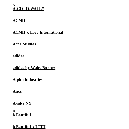
A-COLD-WALL*
ACMH
ACMH x Love International
Acne Studios
adidas
adidas by Wales Bonner
Alpha Industries
Asics
Awake NY
b.Eautiful
b.Eautiful x LTTT