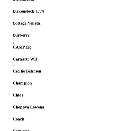
Birkenstock 1774
Bottega Veneta
Burberry
CAMPER
Carhartt WIP
Cecilie Bahnsen
Champion
Chloé
Chopova Lowena
Coach