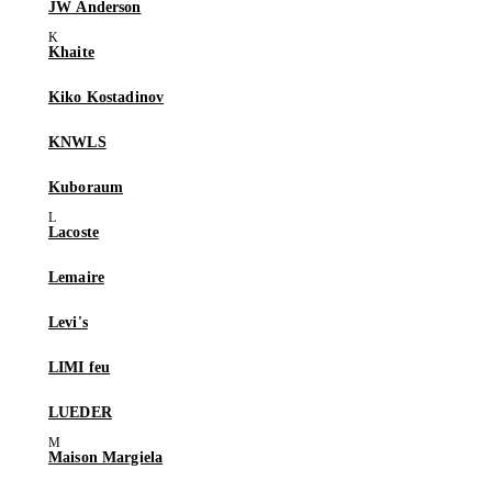
JW Anderson
Khaite
Kiko Kostadinov
KNWLS
Kuboraum
Lacoste
Lemaire
Levi's
LIMI feu
LUEDER
Maison Margiela