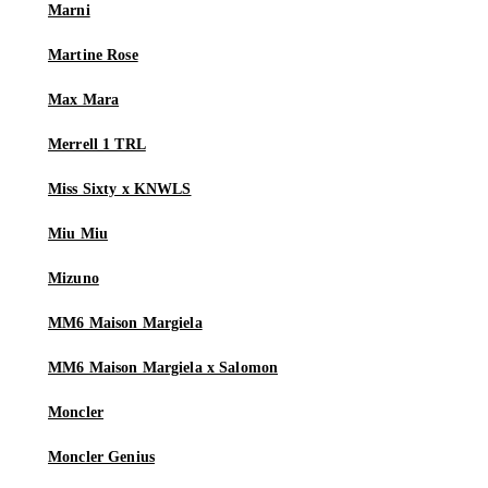
Marni
Martine Rose
Max Mara
Merrell 1 TRL
Miss Sixty x KNWLS
Miu Miu
Mizuno
MM6 Maison Margiela
MM6 Maison Margiela x Salomon
Moncler
Moncler Genius