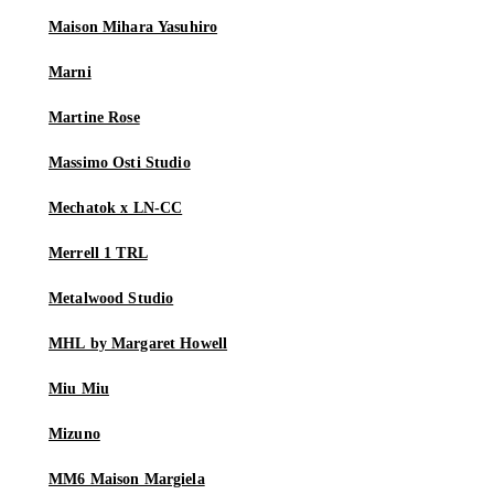
Maison Mihara Yasuhiro
Marni
Martine Rose
Massimo Osti Studio
Mechatok x LN-CC
Merrell 1 TRL
Metalwood Studio
MHL by Margaret Howell
Miu Miu
Mizuno
MM6 Maison Margiela