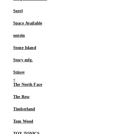
Sorel
Space Available
ssstein
Stone Island
Story mfg.
Stüssy
The North Face
The Row
Timberland
Tom Wood
TOY TONICS