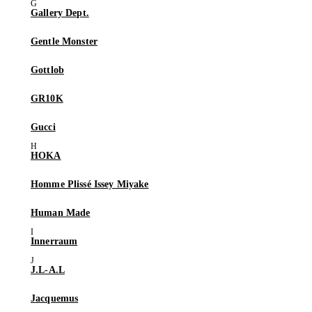
Gallery Dept.
Gentle Monster
Gottlob
GR10K
Gucci
HOKA
Homme Plissé Issey Miyake
Human Made
Innerraum
J.L-A.L
Jacquemus