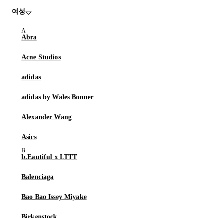
여성
Abra
Acne Studios
adidas
adidas by Wales Bonner
Alexander Wang
Asics
b.Eautiful x LTTT
Balenciaga
Bao Bao Issey Miyake
Birkenstock