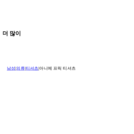
배송 및 배달에 대한 자세한 내용이 필요하면
여기
를 클릭하세요.
질문이 있거나 도움이 필요하신 경우 고객센터로 문의해 주세요.
반품 정책에 대한 자세한 내용은
여기
를 클릭하세요.
더 많이
남성
의류
티셔츠
아니메 프릭 티셔츠