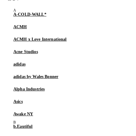
A-COLD-WALL*
ACMH
ACMH x Love International
Acne Studios
adidas
adidas by Wales Bonner
Alpha Industries
Asics
Awake NY
b.Eautiful