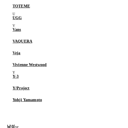
TOTEME
UGG
Vans
VAQUERA
Veja
Vivienne Westwood
Y-3
Y/Project
Yohji Yamamoto
남성