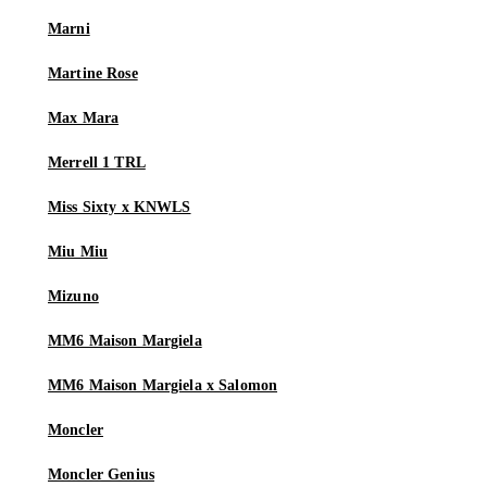
Marni
Martine Rose
Max Mara
Merrell 1 TRL
Miss Sixty x KNWLS
Miu Miu
Mizuno
MM6 Maison Margiela
MM6 Maison Margiela x Salomon
Moncler
Moncler Genius