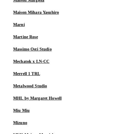
Maison Margiela
Maison Mihara Yasuhiro
Marni
Martine Rose
Massimo Osti Studio
Mechatok x LN-CC
Merrell 1 TRL
Metalwood Studio
MHL by Margaret Howell
Miu Miu
Mizuno