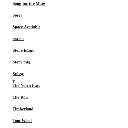
Song for the Mute
Sorel
Space Available
ssstein
Stone Island
Story mfg.
Stüssy
The North Face
The Row
Timberland
Tom Wood