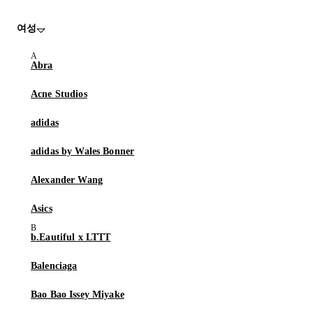
여성
Abra
Acne Studios
adidas
adidas by Wales Bonner
Alexander Wang
Asics
b.Eautiful x LTTT
Balenciaga
Bao Bao Issey Miyake