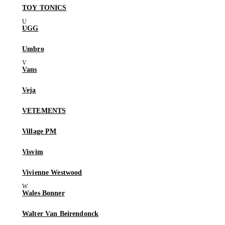
TOY TONICS
UGG
Umbro
Vans
Veja
VETEMENTS
Village PM
Visvim
Vivienne Westwood
Wales Bonner
Walter Van Beirendonck