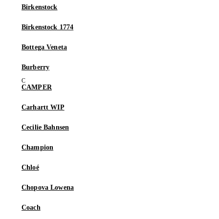
Birkenstock
Birkenstock 1774
Bottega Veneta
Burberry
CAMPER
Carhartt WIP
Cecilie Bahnsen
Champion
Chloé
Chopova Lowena
Coach