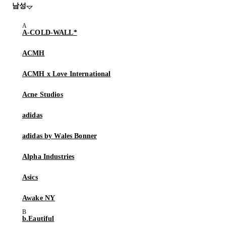
남성
A-COLD-WALL*
ACMH
ACMH x Love International
Acne Studios
adidas
adidas by Wales Bonner
Alpha Industries
Asics
Awake NY
b.Eautiful