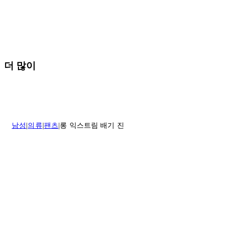
* 속옷, 향수 및 화장품등 반품 불가능합니다.
배송 및 배달에 대한 자세한 내용이 필요하면
여기
를 클릭하세요.
질문이 있거나 도움이 필요하신 경우 고객센터로 문의해 주세요.
반품 정책에 대한 자세한 내용은
여기
를 클릭하세요.
더 많이
남성
의류
팬츠
롱 익스트림 배기 진