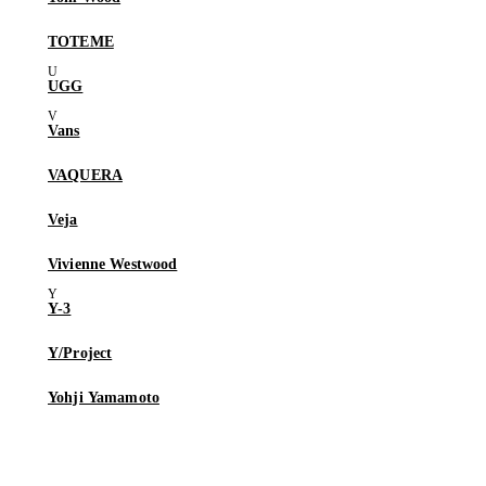
TOTEME
UGG
Vans
VAQUERA
Veja
Vivienne Westwood
Y-3
Y/Project
Yohji Yamamoto