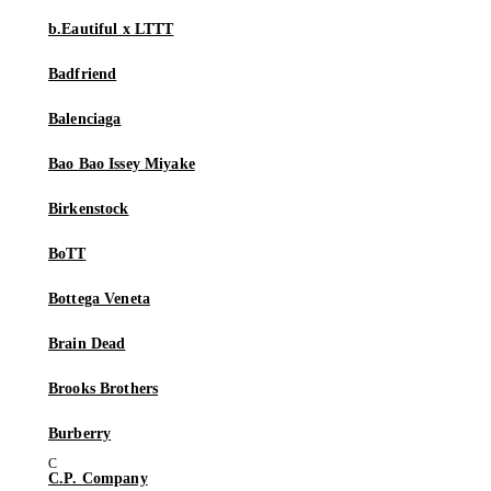
b.Eautiful x LTTT
Badfriend
Balenciaga
Bao Bao Issey Miyake
Birkenstock
BoTT
Bottega Veneta
Brain Dead
Brooks Brothers
Burberry
C.P. Company