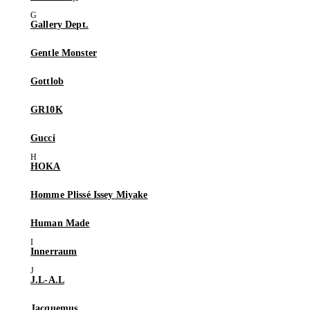
Gallery Dept.
Gentle Monster
Gottlob
GR10K
Gucci
HOKA
Homme Plissé Issey Miyake
Human Made
Innerraum
J.L-A.L
Jacquemus