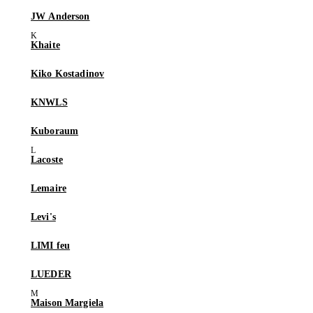
JW Anderson
Khaite
Kiko Kostadinov
KNWLS
Kuboraum
Lacoste
Lemaire
Levi's
LIMI feu
LUEDER
Maison Margiela