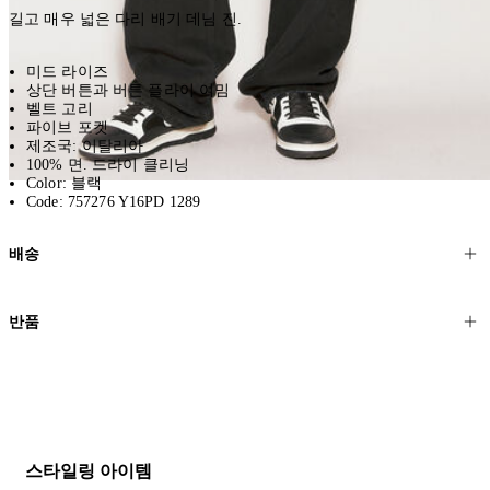
길고 매우 넓은 다리 배기 데님 진.
미드 라이즈
상단 버튼과 버튼 플라이 여밈
벨트 고리
파이브 포켓
제조국: 이탈리아
100% 면. 드라이 클리닝
Color: 블랙
Code: 757276 Y16PD 1289
배송
고객님의 위치에 따라 일반 배송과 익스프레스 배송을 제공합니다.
반품
모든 주문은 제휴 택배사를 통해 전 세계로 배송됩니다.
할인 제품을 포함한 모든 제품은 무료반품을 신청하실 수 있습니다.
주문이 발송되면 추적 번호가 포함된 이메일을 보내드립니다. 이메일
을 받은 후 1~2시간이 지나면 제공된 링크를 통해 주문 상태를 확인하
배송일로부터 영업일 기준 30일 이내에 접수된 반품에 대해서는 기꺼
실 수 있습니다.
이 환불해 드리겠습니다.반품 상품은 원래 상태를 유지하고 반드시
등기우편으로 보내주셔야 합니다.
세일 기간에는 배송이 다소 지연될 수 있습니다. 궁금하신 점이 있거
스타일링 아이템
나 도움이 필요하신 경우 고객센터로 문의해 주세요.