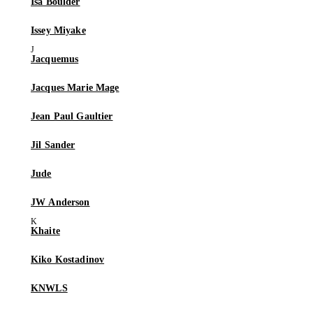
Isa Boulder
Issey Miyake
Jacquemus
Jacques Marie Mage
Jean Paul Gaultier
Jil Sander
Jude
JW Anderson
Khaite
Kiko Kostadinov
KNWLS