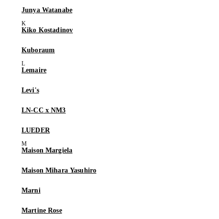
Junya Watanabe
Kiko Kostadinov
Kuboraum
Lemaire
Levi's
LN-CC x NM3
LUEDER
Maison Margiela
Maison Mihara Yasuhiro
Marni
Martine Rose