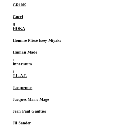
GR10K
Gucci
HOKA
Homme Plissé Issey Miyake
Human Made
Innerraum
J.L-A.L
Jacquemus
Jacques Marie Mage
Jean Paul Gaultier
Jil Sander