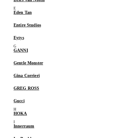
Eden Tan
Entire Studios
Eytys
GANNI
Gentle Monster
Gina Corrieri
GREG ROSS
Gucci
HOKA
Innerraum