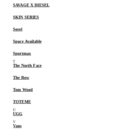
SAVAGE X DIESEL
SKIN SERIES
Sorel
Space Available
Sportmax
The North Face
The Row
Tom Wood
TOTEME
UGG
Vans