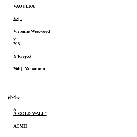
VAQUERA
Veja
Vivienne Westwood
Y-3
Y/Project
Yohji Yamamoto
남성
A-COLD-WALL*
ACMH