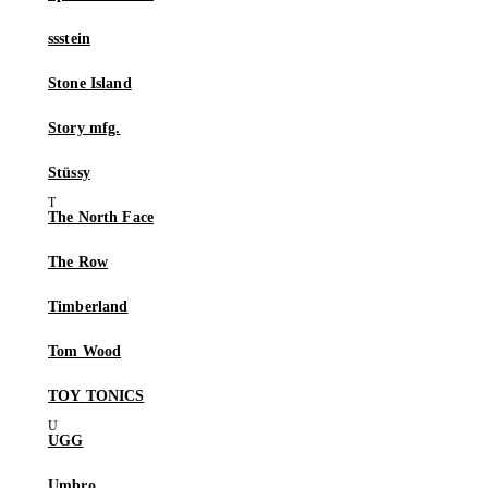
ssstein
Stone Island
Story mfg.
Stüssy
The North Face
The Row
Timberland
Tom Wood
TOY TONICS
UGG
Umbro