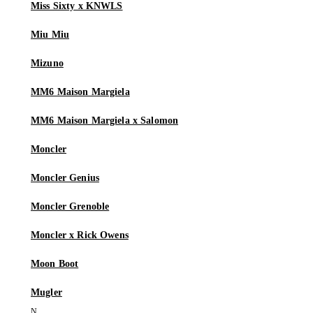
Miss Sixty x KNWLS
Miu Miu
Mizuno
MM6 Maison Margiela
MM6 Maison Margiela x Salomon
Moncler
Moncler Genius
Moncler Grenoble
Moncler x Rick Owens
Moon Boot
Mugler