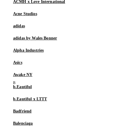
ACMH x Love International
Acne Studios
adidas
adidas by Wales Bonner
Alpha Industries
Asics
Awake NY
b.Eautiful
b.Eautiful x LTTT
Badfriend
Balenciaga