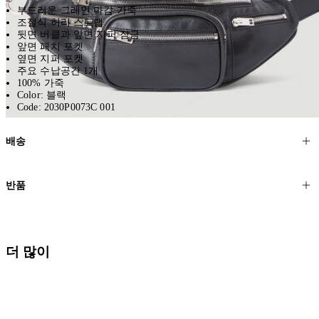
부드러운 그레인 마감 가죽
조절식 허리 스트랩
뒷면 버클과 앞면 지퍼 잠금
앞면 패치 포켓
옆면 지퍼 포켓
주요 수납공간 1개
100% 가죽
Color: 블랙
Code: 2030P0073C 001
배송
고객님의 위치에 따라 일반 배송과 익스프레스 배송을 제공합니다.
반품
모든 주문은 제휴 택배사를 통해 전 세계로 배송됩니다.
할인 제품을 포함한 모든 제품은 무료반품을 신청하실 수 있습니다.
주문이 발송되면 추적 번호가 포함된 이메일을 보내드립니다. 이메일
을 받은 후 1~2시간이 지나면 제공된 링크를 통해 주문 상태를 확인하
배송일로부터 영업일 기준 30일 이내에 접수된 반품에 대해서는 기꺼
더 많이
실 수 있습니다.
이 환불해 드리겠습니다.반품 상품은 원래 상태를 유지하고 반드시
등기우편으로 보내주셔야 합니다.
세일 기간에는 배송이 다소 지연될 수 있습니다. 궁금하신 점이 있거
나 도움이 필요하신 경우 고객센터로 문의해 주세요.
* 속옷, 향수 및 화장품등 반품 불가능합니다.
배송 및 배달에 대한 자세한 내용이 필요하면
여기
를 클릭하세요.