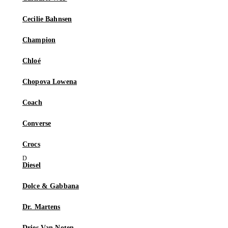
Cecilie Bahnsen
Champion
Chloé
Chopova Lowena
Coach
Converse
Crocs
Diesel
Dolce & Gabbana
Dr. Martens
Dries Van Noten