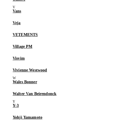
Vans
Veja
VETEMENTS
Village PM
Visvim
Vivienne Westwood
Wales Bonner
Walter Van Beirendonck
Y-3
Yohji Yamamoto