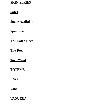
SKIN SERIES
Sorel
Space Available
Sportmax
The North Face
The Row
Tom Wood
TOTEME
UGG
Vans
VAQUERA