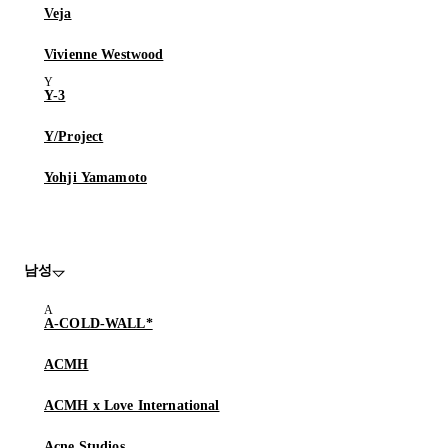
Veja
Vivienne Westwood
Y-3
Y/Project
Yohji Yamamoto
남성
A-COLD-WALL*
ACMH
ACMH x Love International
Acne Studios