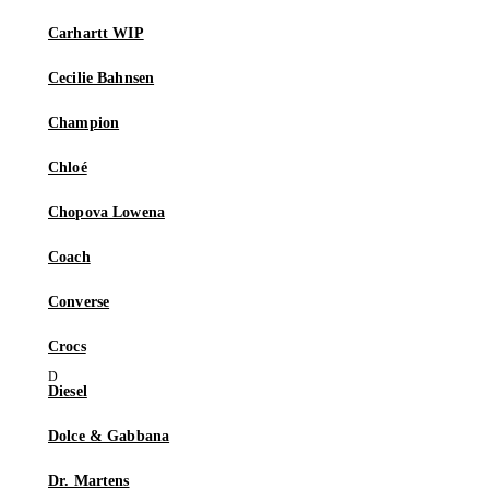
Carhartt WIP
Cecilie Bahnsen
Champion
Chloé
Chopova Lowena
Coach
Converse
Crocs
Diesel
Dolce & Gabbana
Dr. Martens