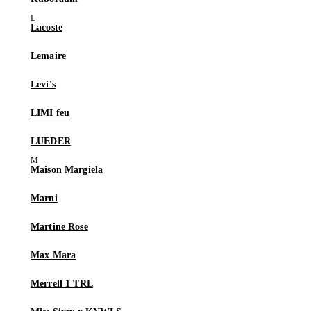
Lacoste
Lemaire
Levi's
LIMI feu
LUEDER
Maison Margiela
Marni
Martine Rose
Max Mara
Merrell 1 TRL