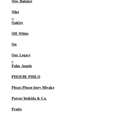
New Balance
Nike
Oakley
Off-White
On
Our Legacy
Palm Angels
PHOEBE PHILO
Pleats Please Issey Miyake
Porter-Yoshida & Co.
Prada