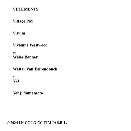
VETEMENTS
Village PM
Visvim
Vivienne Westwood
Wales Bonner
Walter Van Beirendonck
Y-3
Yohji Yamamoto
© 2024 LN-CC LN-CC ITALIA S.R.L.