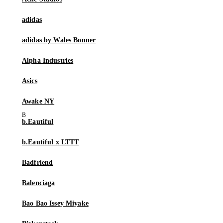
adidas
adidas by Wales Bonner
Alpha Industries
Asics
Awake NY
b.Eautiful
b.Eautiful x LTTT
Badfriend
Balenciaga
Bao Bao Issey Miyake