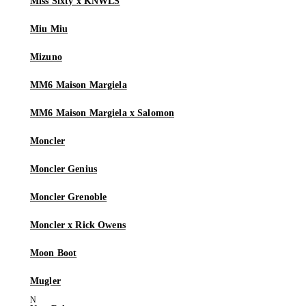
Miss Sixty x KNWLS
Miu Miu
Mizuno
MM6 Maison Margiela
MM6 Maison Margiela x Salomon
Moncler
Moncler Genius
Moncler Grenoble
Moncler x Rick Owens
Moon Boot
Mugler