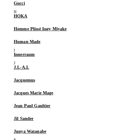
Gucci
HOKA
Homme Plissé Issey Miyake
Human Made
Innerraum
J.L-A.L
Jacquemus
Jacques Marie Mage
Jean Paul Gaultier
Jil Sander
Junya Watanabe