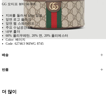
GG 모티프 뷰티 파우치.
지퍼를 둘러서 닫는 잠금
앞면 로고 플라크
앞면 웹 스트라이프
주요 수납공간 1개
내부 홀더
60% 폴리우레탄, 20% 면, 20% 폴리에스터
Color: 베이지
Code: 627463 96IWG 8745
배송
고객님의 위치에 따라 일반 배송과 익스프레스 배송을 제공합니다.
반품
모든 주문은 제휴 택배사를 통해 전 세계로 배송됩니다.
할인 제품을 포함한 모든 제품은 무료반품을 신청하실 수 있습니다.
주문이 발송되면 추적 번호가 포함된 이메일을 보내드립니다. 이메일
을 받은 후 1~2시간이 지나면 제공된 링크를 통해 주문 상태를 확인하
배송일로부터 영업일 기준 30일 이내에 접수된 반품에 대해서는 기꺼
더 많이
실 수 있습니다.
이 환불해 드리겠습니다.반품 상품은 원래 상태를 유지하고 반드시
등기우편으로 보내주셔야 합니다.
세일 기간에는 배송이 다소 지연될 수 있습니다. 궁금하신 점이 있거
나 도움이 필요하신 경우 고객센터로 문의해 주세요.