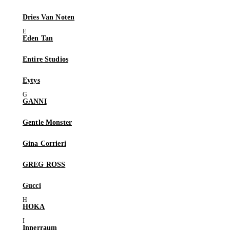
Dries Van Noten
Eden Tan
Entire Studios
Eytys
GANNI
Gentle Monster
Gina Corrieri
GREG ROSS
Gucci
HOKA
Innerraum