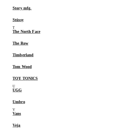
Story mfg.
Stüssy
The North Face
The Row
Timberland
Tom Wood
TOY TONICS
UGG
Umbro
Vans
Veja