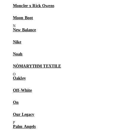
Moncler x Rick Owens
Moon Boot
New Balance
Nike
Noah
NÒMARYTHM TEXTILE
Oakley
Off-White
On
Our Legacy
Palm Angels