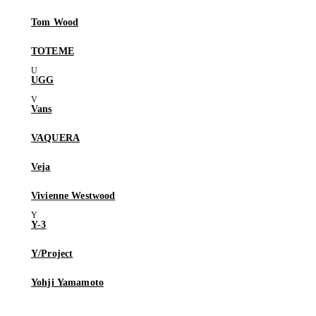
Tom Wood
TOTEME
UGG
Vans
VAQUERA
Veja
Vivienne Westwood
Y-3
Y/Project
Yohji Yamamoto