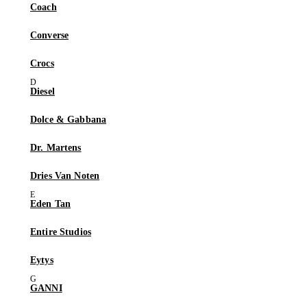
Coach
Converse
Crocs
Diesel
Dolce & Gabbana
Dr. Martens
Dries Van Noten
Eden Tan
Entire Studios
Eytys
GANNI