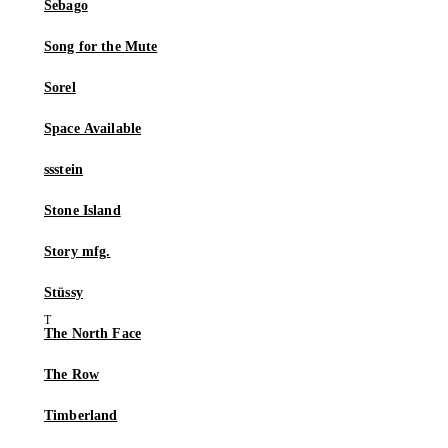
Sebago
Song for the Mute
Sorel
Space Available
ssstein
Stone Island
Story mfg.
Stüssy
The North Face
The Row
Timberland