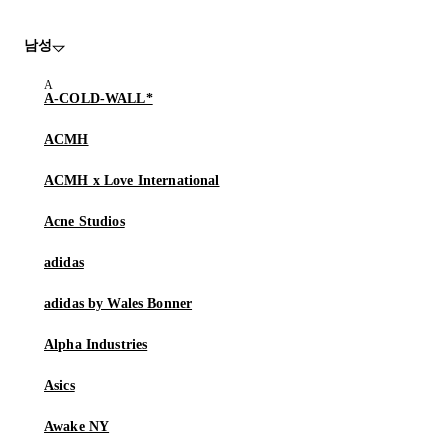
남성
A-COLD-WALL*
ACMH
ACMH x Love International
Acne Studios
adidas
adidas by Wales Bonner
Alpha Industries
Asics
Awake NY