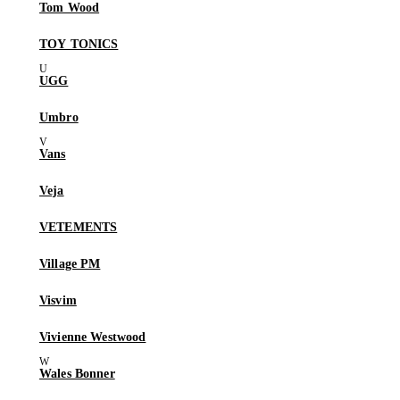
Tom Wood
TOY TONICS
UGG
Umbro
Vans
Veja
VETEMENTS
Village PM
Visvim
Vivienne Westwood
Wales Bonner