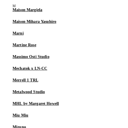
Maison Margiela
Maison Mihara Yasuhiro
Marni
Martine Rose
Massimo Osti Studio
Mechatok x LN-CC
Merrell 1 TRL
Metalwood Studio
MHL by Margaret Howell
Miu Miu
Mizuno