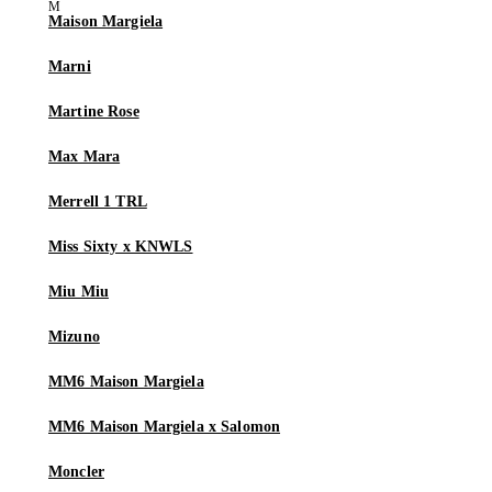
Maison Margiela
Marni
Martine Rose
Max Mara
Merrell 1 TRL
Miss Sixty x KNWLS
Miu Miu
Mizuno
MM6 Maison Margiela
MM6 Maison Margiela x Salomon
Moncler