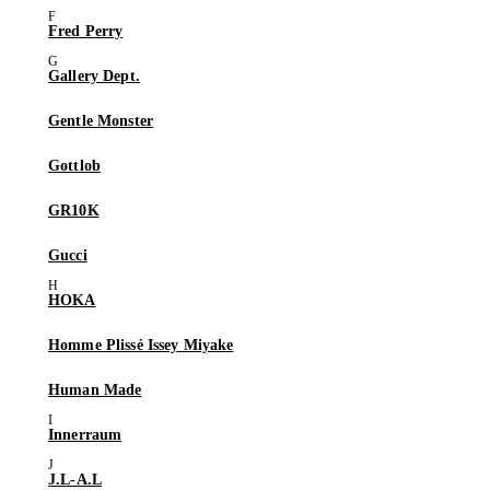
Fred Perry
Gallery Dept.
Gentle Monster
Gottlob
GR10K
Gucci
HOKA
Homme Plissé Issey Miyake
Human Made
Innerraum
J.L-A.L