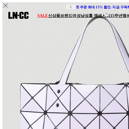
첫 주문 최대 15% 할인. 지금 구
SALE
신상품
브랜드
여성
남성
홈 액세서리
15주년
멤