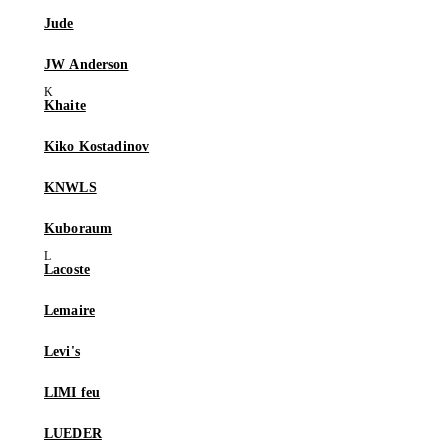
Jude
JW Anderson
Khaite
Kiko Kostadinov
KNWLS
Kuboraum
Lacoste
Lemaire
Levi's
LIMI feu
LUEDER