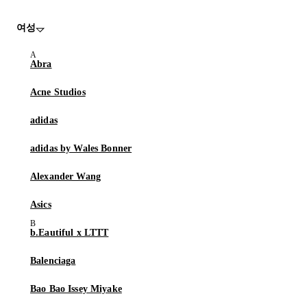
여성
Abra
Acne Studios
adidas
adidas by Wales Bonner
Alexander Wang
Asics
b.Eautiful x LTTT
Balenciaga
Bao Bao Issey Miyake