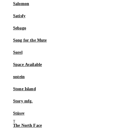
Salomon
Satisfy
Sebago
Song for the Mute
Sorel
Space Available
ssstein
Stone Island
Story mfg.
Stüssy
The North Face