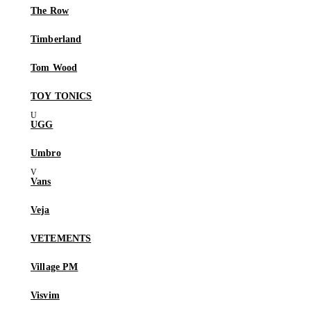
The Row
Timberland
Tom Wood
TOY TONICS
UGG
Umbro
Vans
Veja
VETEMENTS
Village PM
Visvim