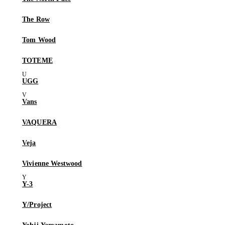
The Row
Tom Wood
TOTEME
UGG
Vans
VAQUERA
Veja
Vivienne Westwood
Y-3
Y/Project