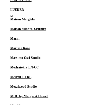
LN-CC x NM3
LUEDER
Maison Margiela
Maison Mihara Yasuhiro
Marni
Martine Rose
Massimo Osti Studio
Mechatok x LN-CC
Merrell 1 TRL
Metalwood Studio
MHL by Margaret Howell