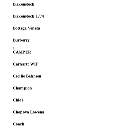
Birkenstock
Birkenstock 1774
Bottega Veneta
Burberry
CAMPER
Carhartt WIP
Cecilie Bahnsen
Champion
Chloé
Chopova Lowena
Coach