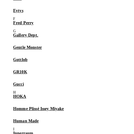
Eytys
Fred Perry
Gallery Dept.
Gentle Monster
Gottlob
GR10K
Gucci
HOKA
Homme Plissé Issey Miyake
Human Made
Innerraum