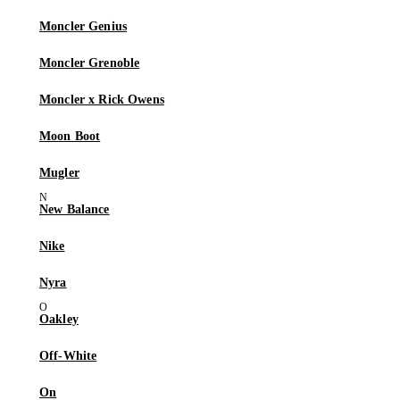
Moncler Genius
Moncler Grenoble
Moncler x Rick Owens
Moon Boot
Mugler
New Balance
Nike
Nyra
Oakley
Off-White
On