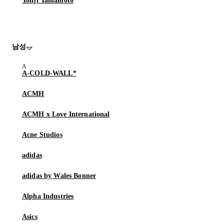
Yohji Yamamoto
남성
A-COLD-WALL*
ACMH
ACMH x Love International
Acne Studios
adidas
adidas by Wales Bonner
Alpha Industries
Asics