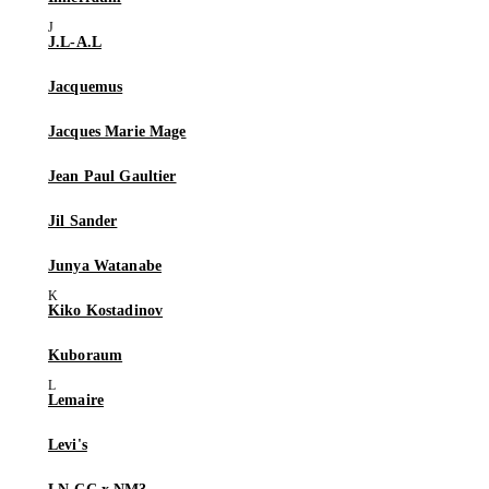
J.L-A.L
Jacquemus
Jacques Marie Mage
Jean Paul Gaultier
Jil Sander
Junya Watanabe
Kiko Kostadinov
Kuboraum
Lemaire
Levi's