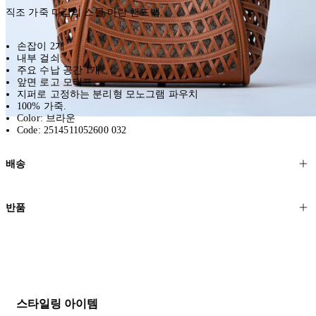
직조 가죽 마감의 스몰 마린 핸드백.
손잡이 2개
내부 걸쇠
주요 수납 공간 1개
앞면 로고 모티프
지퍼로 고정하는 분리형 모노그램 파우치
100% 가죽.
Color: 브라운
Code: 2514511052600 032
배송
고객님의 위치에 따라 일반 배송과 익스프레스 배송을 제공합니다.
반품
모든 주문은 제휴 택배사를 통해 전 세계로 배송됩니다.
할인 제품을 포함한 모든 제품은 무료반품을 신청하실 수 있습니다.
주문이 발송되면 추적 번호가 포함된 이메일을 보내드립니다. 이메일
을 받은 후 1~2시간이 지나면 제공된 링크를 통해 주문 상태를 확인하
배송일로부터 영업일 기준 30일 이내에 접수된 반품에 대해서는 기꺼
실 수 있습니다.
이 환불해 드리겠습니다.반품 상품은 원래 상태를 유지하고 반드시
등기우편으로 보내주셔야 합니다.
세일 기간에는 배송이 다소 지연될 수 있습니다. 궁금하신 점이 있거
스타일링 아이템
나 도움이 필요하신 경우 고객센터로 문의해 주세요.