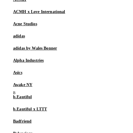
ACMH x Love International
Acne Studios
adidas
adidas by Wales Bonner
Alpha Industries
Asics
Awake NY
b.Eautiful
b.Eautiful x LTTT
Badfriend