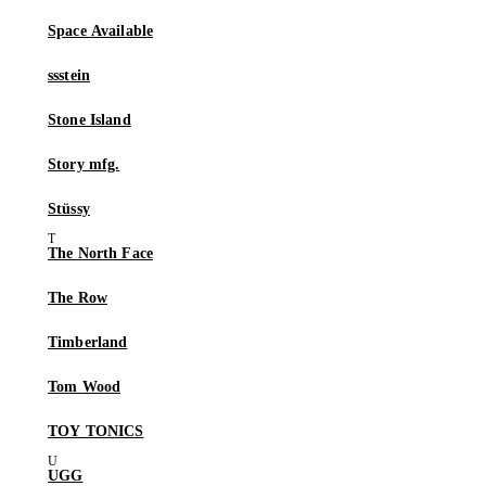
Space Available
ssstein
Stone Island
Story mfg.
Stüssy
The North Face
The Row
Timberland
Tom Wood
TOY TONICS
UGG