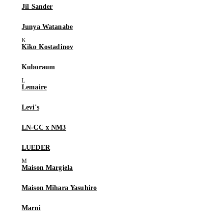
Jil Sander
Junya Watanabe
Kiko Kostadinov
Kuboraum
Lemaire
Levi's
LN-CC x NM3
LUEDER
Maison Margiela
Maison Mihara Yasuhiro
Marni