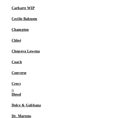
Carhartt WIP
Cecilie Bahnsen
Champion
Chloé
Chopova Lowena
Coach
Converse
Crocs
Diesel
Dolce & Gabbana
Dr. Martens