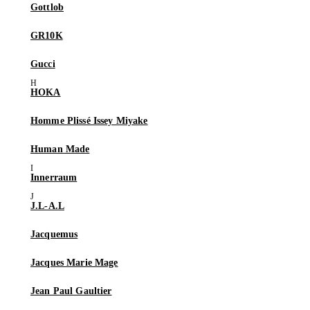
Gottlob
GR10K
Gucci
HOKA
Homme Plissé Issey Miyake
Human Made
Innerraum
J.L-A.L
Jacquemus
Jacques Marie Mage
Jean Paul Gaultier