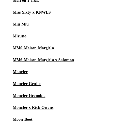
Merrell 1 TRL
Miss Sixty x KNWLS
Miu Miu
Mizuno
MM6 Maison Margiela
MM6 Maison Margiela x Salomon
Moncler
Moncler Genius
Moncler Grenoble
Moncler x Rick Owens
Moon Boot