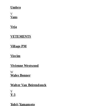
Umbro
Vans
Veja
VETEMENTS
Village PM
Visvim
Vivienne Westwood
Wales Bonner
Walter Van Beirendonck
Y-3
Yohji Yamamoto