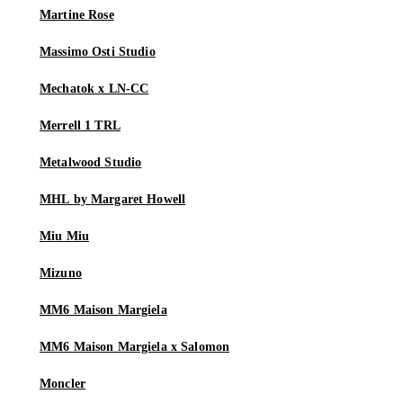
Martine Rose
Massimo Osti Studio
Mechatok x LN-CC
Merrell 1 TRL
Metalwood Studio
MHL by Margaret Howell
Miu Miu
Mizuno
MM6 Maison Margiela
MM6 Maison Margiela x Salomon
Moncler