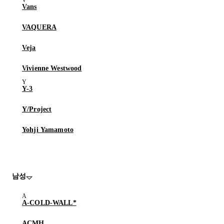
Vans
VAQUERA
Veja
Vivienne Westwood
Y-3
Y/Project
Yohji Yamamoto
남성
A-COLD-WALL*
ACMH