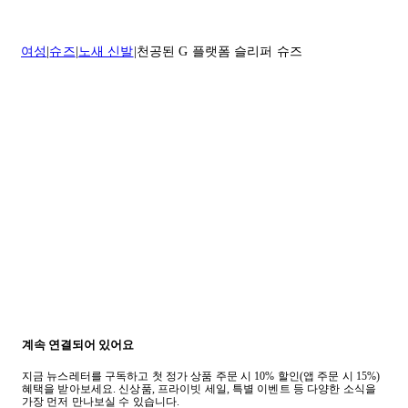
* 속옷, 향수 및 화장품등 반품 불가능합니다.
배송 및 배달에 대한 자세한 내용이 필요하면
여기
를 클릭하세요.
질문이 있거나 도움이 필요하신 경우 고객센터로 문의해 주세요.
여성
슈즈
노새 신발
천공된 G 플랫폼 슬리퍼 슈즈
반품 정책에 대한 자세한 내용은
여기
를 클릭하세요.
계속 연결되어 있어요
지금 뉴스레터를 구독하고 첫 정가 상품 주문 시 10% 할인(앱 주문 시 15%)
혜택을 받아보세요. 신상품, 프라이빗 세일, 특별 이벤트 등 다양한 소식을
가장 먼저 만나보실 수 있습니다.