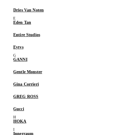
Dries Van Noten
Eden Tan
Entire Studios
Eytys
GANNI
Gentle Monster
Gina Corrieri
GREG ROSS
Gucci
HOKA
Innerraum