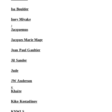
Isa Boulder
Issey Miyake
Jacquemus
Jacques Marie Mage
Jean Paul Gaultier
Jil Sander
Jude
JW Anderson
Khaite
Kiko Kostadinov
KNWLS