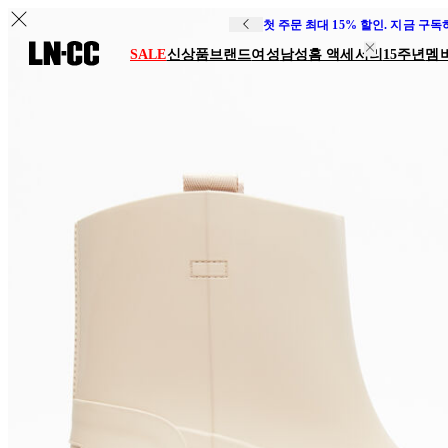
첫 주문 최대 15% 할인. 지금 구
SALE
신상품
브랜드
여성
남성
홈 액세서리
15주년
멤