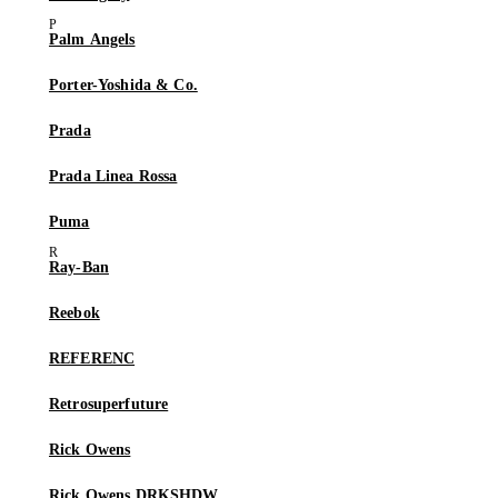
Palm Angels
Porter-Yoshida & Co.
Prada
Prada Linea Rossa
Puma
Ray-Ban
Reebok
REFERENC
Retrosuperfuture
Rick Owens
Rick Owens DRKSHDW