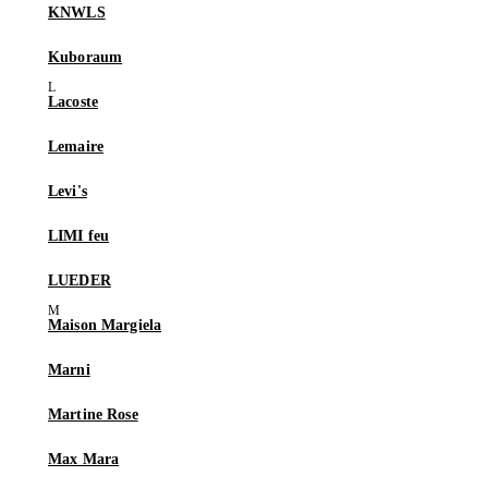
KNWLS
Kuboraum
Lacoste
Lemaire
Levi's
LIMI feu
LUEDER
Maison Margiela
Marni
Martine Rose
Max Mara