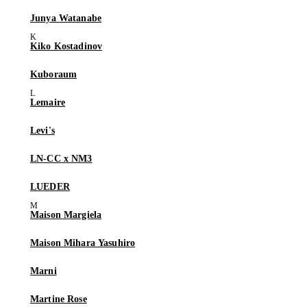
Junya Watanabe
Kiko Kostadinov
Kuboraum
Lemaire
Levi's
LN-CC x NM3
LUEDER
Maison Margiela
Maison Mihara Yasuhiro
Marni
Martine Rose