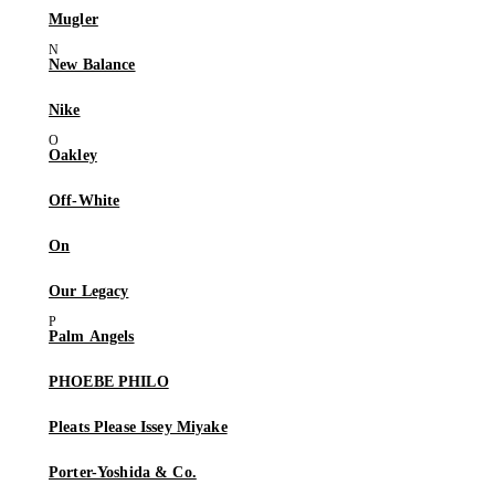
Mugler
New Balance
Nike
Oakley
Off-White
On
Our Legacy
Palm Angels
PHOEBE PHILO
Pleats Please Issey Miyake
Porter-Yoshida & Co.