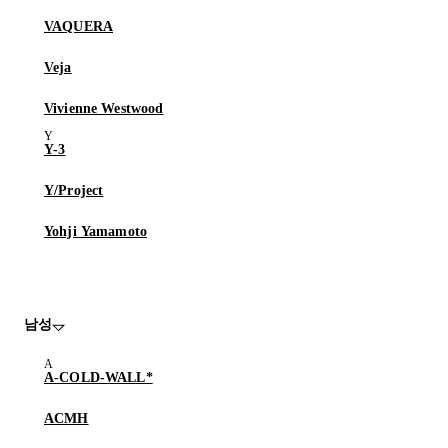
VAQUERA
Veja
Vivienne Westwood
Y-3
Y/Project
Yohji Yamamoto
남성
A-COLD-WALL*
ACMH