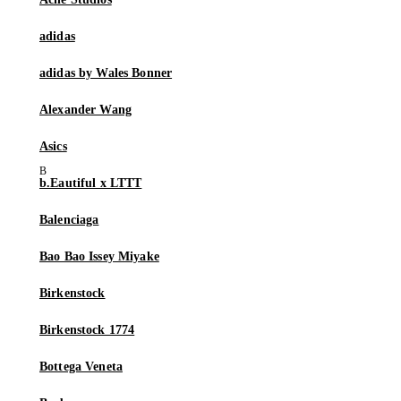
adidas
adidas by Wales Bonner
Alexander Wang
Asics
b.Eautiful x LTTT
Balenciaga
Bao Bao Issey Miyake
Birkenstock
Birkenstock 1774
Bottega Veneta