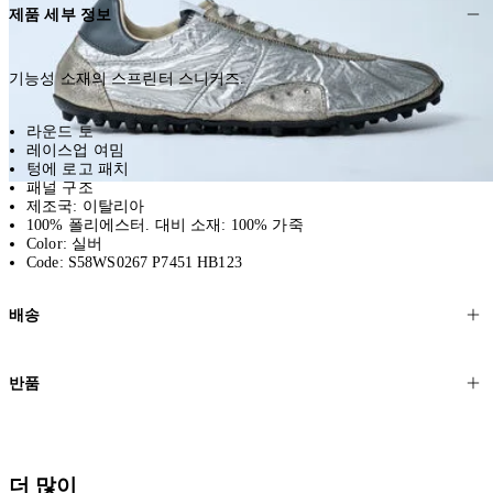
제품 세부 정보
기능성 소재의 스프린터 스니커즈.
라운드 토
레이스업 여밈
텅에 로고 패치
패널 구조
제조국: 이탈리아
100% 폴리에스터. 대비 소재: 100% 가죽
Color: 실버
Code: S58WS0267 P7451 HB123
배송
고객님의 위치에 따라 일반 배송과 익스프레스 배송을 제공합니다.
반품
모든 주문은 제휴 택배사를 통해 전 세계로 배송됩니다.
할인 제품을 포함한 모든 제품은 무료반품을 신청하실 수 있습니다.
주문이 발송되면 추적 번호가 포함된 이메일을 보내드립니다. 이메일
을 받은 후 1~2시간이 지나면 제공된 링크를 통해 주문 상태를 확인하
배송일로부터 영업일 기준 30일 이내에 접수된 반품에 대해서는 기꺼
더 많이
실 수 있습니다.