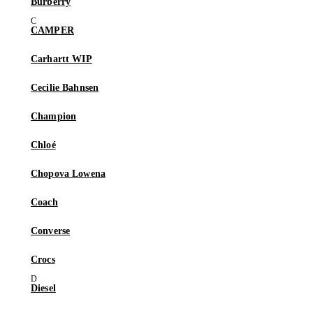
Burberry
CAMPER
Carhartt WIP
Cecilie Bahnsen
Champion
Chloé
Chopova Lowena
Coach
Converse
Crocs
Diesel