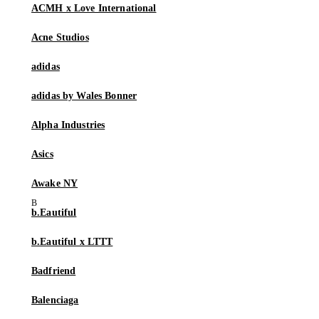
ACMH x Love International
Acne Studios
adidas
adidas by Wales Bonner
Alpha Industries
Asics
Awake NY
b.Eautiful
b.Eautiful x LTTT
Badfriend
Balenciaga