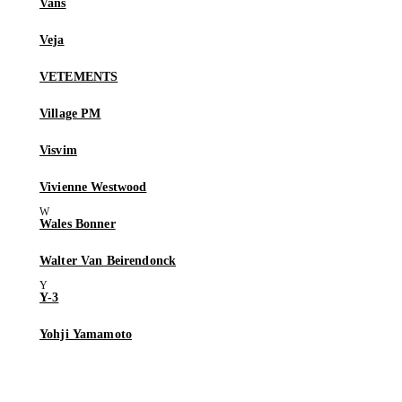
Vans
Veja
VETEMENTS
Village PM
Visvim
Vivienne Westwood
Wales Bonner
Walter Van Beirendonck
Y-3
Yohji Yamamoto