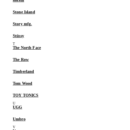
ssstein
Stone Island
Story mfg.
Stüssy
The North Face
The Row
Timberland
Tom Wood
TOY TONICS
UGG
Umbro