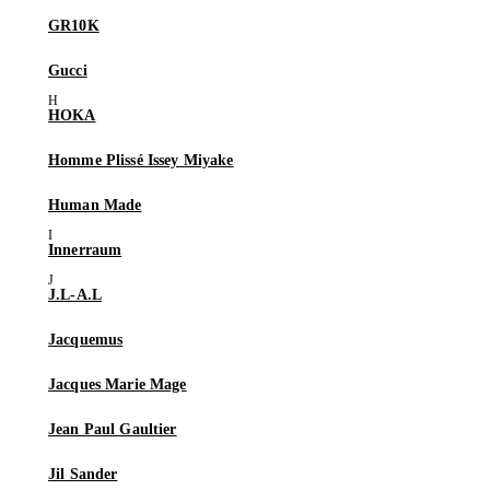
GR10K
Gucci
HOKA
Homme Plissé Issey Miyake
Human Made
Innerraum
J.L-A.L
Jacquemus
Jacques Marie Mage
Jean Paul Gaultier
Jil Sander