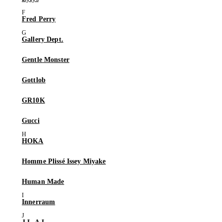
Fred Perry
Gallery Dept.
Gentle Monster
Gottlob
GR10K
Gucci
HOKA
Homme Plissé Issey Miyake
Human Made
Innerraum