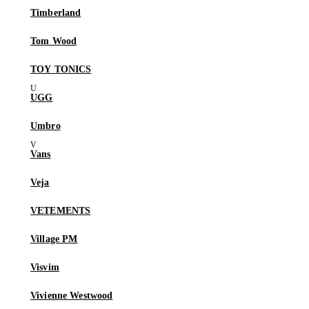
Timberland
Tom Wood
TOY TONICS
UGG
Umbro
Vans
Veja
VETEMENTS
Village PM
Visvim
Vivienne Westwood