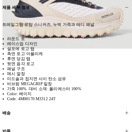
제품 세부 정보
트레일그립 로탑 스니커즈, 누벅 가죽과 테디 패널.
라운드 토
레이스업 디자인
설포에 로고 탭
측면 로고 아플리케
후면 당김 탭
뒷면 음각 로고
패널 구조
메시 깔창
미드솔과 접지면 사이 탄소 섬유
비브람 MEGAGRIP 밑창
가죽 100%. 대비 소재: 폴리에스터 100%
Color: 베이지
Code: 4M00170 M3312 24T
배송
고객님의 위치에 따라 일반 배송과 익스프레스 배송을 제공합니다.
반품