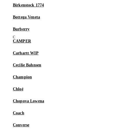
Birkenstock 1774
Bottega Veneta
Burberry
CAMPER
Carhartt WIP
Cecilie Bahnsen
Champion
Chloé
Chopova Lowena
Coach
Converse