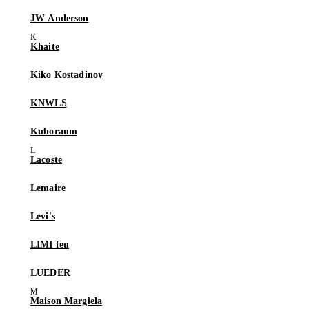
JW Anderson
Khaite
Kiko Kostadinov
KNWLS
Kuboraum
Lacoste
Lemaire
Levi's
LIMI feu
LUEDER
Maison Margiela