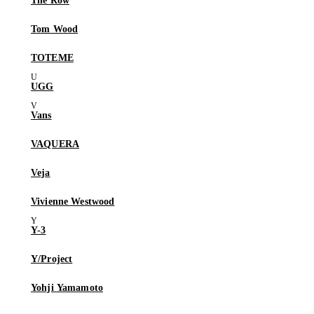
The Row
Tom Wood
TOTEME
UGG
Vans
VAQUERA
Veja
Vivienne Westwood
Y-3
Y/Project
Yohji Yamamoto