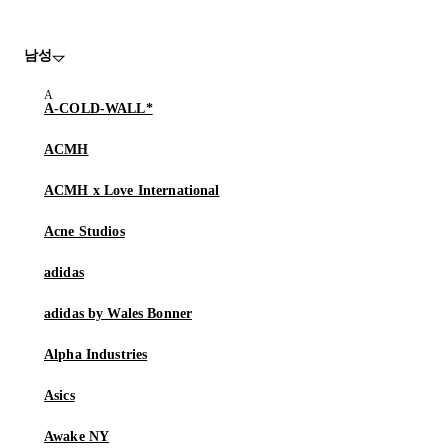
남성
A-COLD-WALL*
ACMH
ACMH x Love International
Acne Studios
adidas
adidas by Wales Bonner
Alpha Industries
Asics
Awake NY