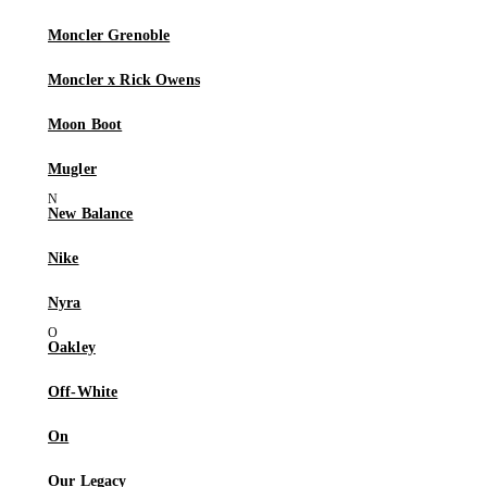
Moncler Grenoble
Moncler x Rick Owens
Moon Boot
Mugler
New Balance
Nike
Nyra
Oakley
Off-White
On
Our Legacy