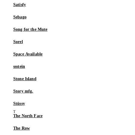
Satisfy
Sebago
Song for the Mute
Sorel
Space Available
ssstein
Stone Island
Story mfg.
Stüssy
The North Face
The Row