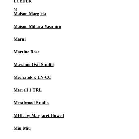
LUEDER
Maison Margiela
Maison Mihara Yasuhiro
Marni
Martine Rose
Massimo Osti Studio
Mechatok x LN-CC
Merrell 1 TRL
Metalwood Studio
MHL by Margaret Howell
Miu Miu