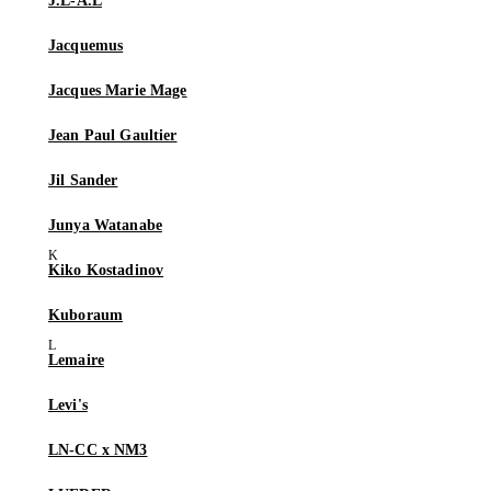
J.L-A.L
Jacquemus
Jacques Marie Mage
Jean Paul Gaultier
Jil Sander
Junya Watanabe
Kiko Kostadinov
Kuboraum
Lemaire
Levi's
LN-CC x NM3