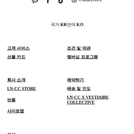
©
2026
LN-CC
국가
:
KR
언어
:
KO
고객 서비스
조건 및 약관
선물 카드
멤버십 프로그램
회사 소개
예약하기
LN-CC STORE
배송 및 인도
LN-CC X VESTIAIRE
반품
COLLECTIVE
사이트맵