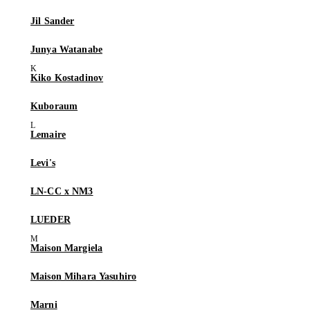
Jil Sander
Junya Watanabe
Kiko Kostadinov
Kuboraum
Lemaire
Levi's
LN-CC x NM3
LUEDER
Maison Margiela
Maison Mihara Yasuhiro
Marni