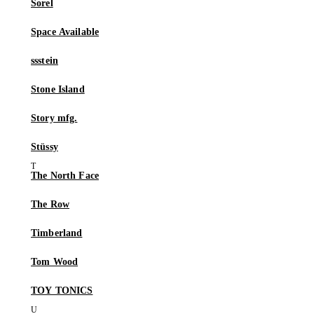
Sorel
Space Available
ssstein
Stone Island
Story mfg.
Stüssy
The North Face
The Row
Timberland
Tom Wood
TOY TONICS