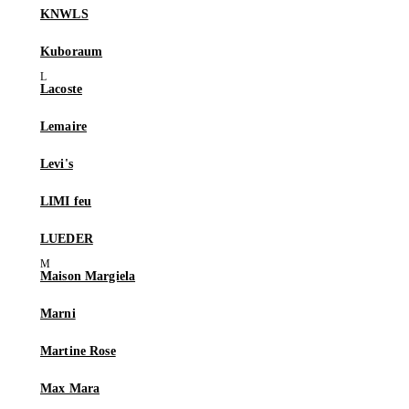
KNWLS
Kuboraum
Lacoste
Lemaire
Levi's
LIMI feu
LUEDER
Maison Margiela
Marni
Martine Rose
Max Mara