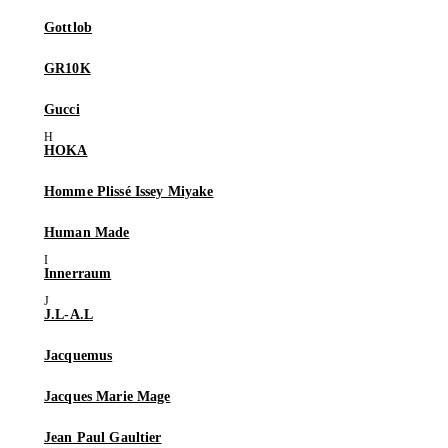
Gottlob
GR10K
Gucci
HOKA
Homme Plissé Issey Miyake
Human Made
Innerraum
J.L-A.L
Jacquemus
Jacques Marie Mage
Jean Paul Gaultier