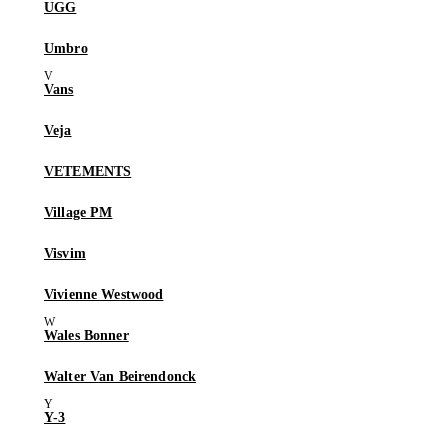
UGG
Umbro
Vans
Veja
VETEMENTS
Village PM
Visvim
Vivienne Westwood
Wales Bonner
Walter Van Beirendonck
Y-3