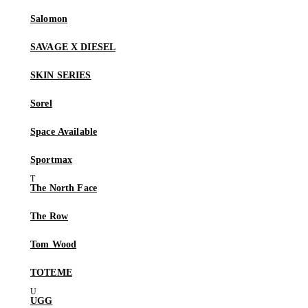
Salomon
SAVAGE X DIESEL
SKIN SERIES
Sorel
Space Available
Sportmax
The North Face
The Row
Tom Wood
TOTEME
UGG