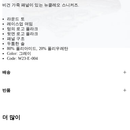
비건 가죽 패널이 있는 뉴클레오 스니커즈.
라운드 토
레이스업 여밈
텅의 로고 플라크
뒷면 로고 플라크
패널 구조
두툼한 솔
80% 폴리아미드, 20% 폴리우레탄
Color: 그레이
Code: W23-E-004
배송
고객님의 위치에 따라 일반 배송과 익스프레스 배송을 제공합니다.
반품
모든 주문은 제휴 택배사를 통해 전 세계로 배송됩니다.
할인 제품을 포함한 모든 제품은 무료반품을 신청하실 수 있습니다.
주문이 발송되면 추적 번호가 포함된 이메일을 보내드립니다. 이메일
을 받은 후 1~2시간이 지나면 제공된 링크를 통해 주문 상태를 확인하
배송일로부터 영업일 기준 30일 이내에 접수된 반품에 대해서는 기꺼
더 많이
실 수 있습니다.
이 환불해 드리겠습니다.반품 상품은 원래 상태를 유지하고 반드시
등기우편으로 보내주셔야 합니다.
세일 기간에는 배송이 다소 지연될 수 있습니다. 궁금하신 점이 있거