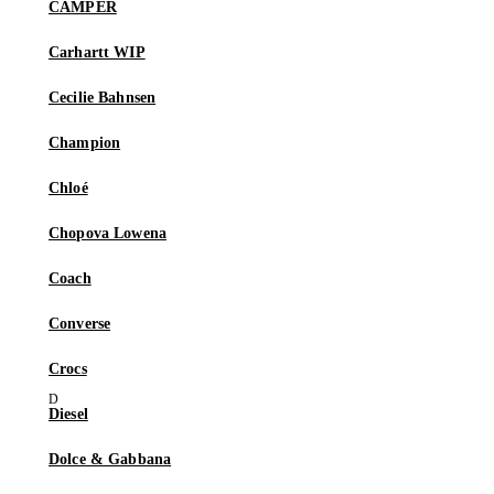
CAMPER
Carhartt WIP
Cecilie Bahnsen
Champion
Chloé
Chopova Lowena
Coach
Converse
Crocs
Diesel
Dolce & Gabbana