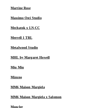
Martine Rose
Massimo Osti Studio
Mechatok x LN-CC
Merrell 1 TRL
Metalwood Studio
MHL by Margaret Howell
Miu Miu
Mizuno
MM6 Maison Margiela
MM6 Maison Margiela x Salomon
Moncler