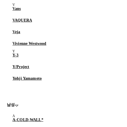
Vans
VAQUERA
Veja
Vivienne Westwood
Y-3
Y/Project
Yohji Yamamoto
남성
A-COLD-WALL*