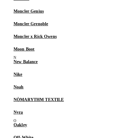
Moncler Genius
Moncler Grenoble
Moncler x Rick Owens
Moon Boot
New Balance
Nike
Noah
NÒMARYTHM TEXTILE
Nyra
Oakley
Off-White