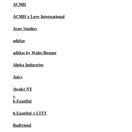
ACMH
ACMH x Love International
Acne Studios
adidas
adidas by Wales Bonner
Alpha Industries
Asics
Awake NY
b.Eautiful
b.Eautiful x LTTT
Badfriend