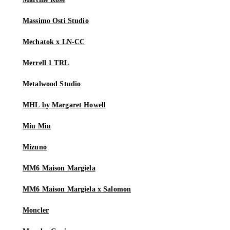
Massimo Osti Studio
Mechatok x LN-CC
Merrell 1 TRL
Metalwood Studio
MHL by Margaret Howell
Miu Miu
Mizuno
MM6 Maison Margiela
MM6 Maison Margiela x Salomon
Moncler