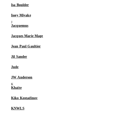
Isa Boulder
Issey Miyake
Jacquemus
Jacques Marie Mage
Jean Paul Gaultier
Jil Sander
Jude
JW Anderson
Khaite
Kiko Kostadinov
KNWLS