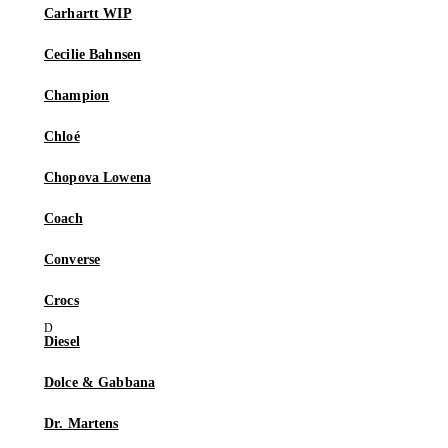
Carhartt WIP
Cecilie Bahnsen
Champion
Chloé
Chopova Lowena
Coach
Converse
Crocs
Diesel
Dolce & Gabbana
Dr. Martens