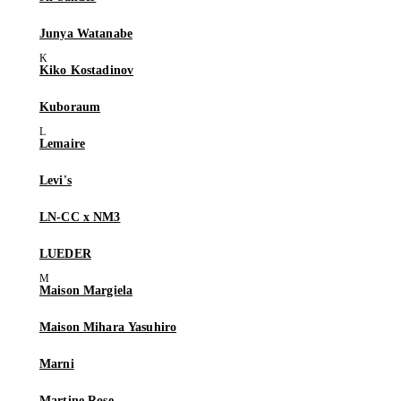
Junya Watanabe
Kiko Kostadinov
Kuboraum
Lemaire
Levi's
LN-CC x NM3
LUEDER
Maison Margiela
Maison Mihara Yasuhiro
Marni
Martine Rose