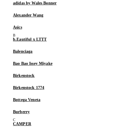
adidas by Wales Bonner
Alexander Wang
Asics
b.Eautiful x LTTT
Balenciaga
Bao Bao Issey Miyake
Birkenstock
Birkenstock 1774
Bottega Veneta
Burberry
CAMPER