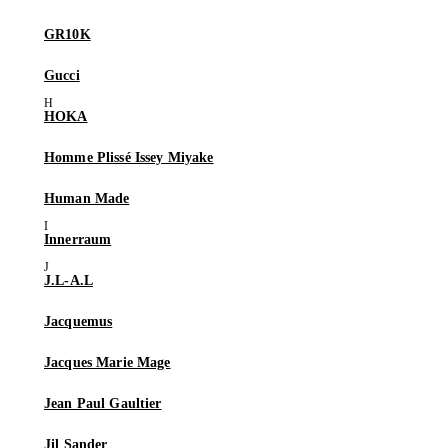
GR10K
Gucci
HOKA
Homme Plissé Issey Miyake
Human Made
Innerraum
J.L-A.L
Jacquemus
Jacques Marie Mage
Jean Paul Gaultier
Jil Sander