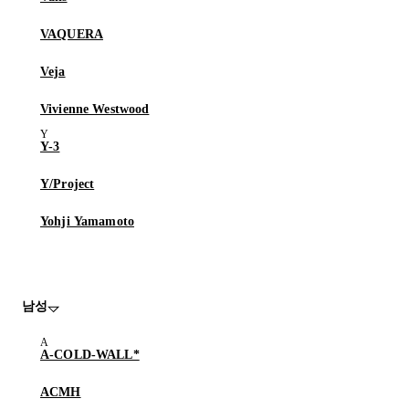
VAQUERA
Veja
Vivienne Westwood
Y-3
Y/Project
Yohji Yamamoto
남성
A-COLD-WALL*
ACMH