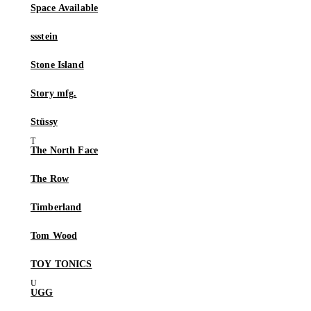
Space Available
ssstein
Stone Island
Story mfg.
Stüssy
The North Face
The Row
Timberland
Tom Wood
TOY TONICS
UGG