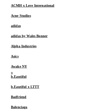
ACMH x Love International
Acne Studios
adidas
adidas by Wales Bonner
Alpha Industries
Asics
Awake NY
b.Eautiful
b.Eautiful x LTTT
Badfriend
Balenciaga