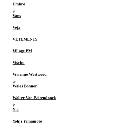
Umbro
Vans
Veja
VETEMENTS
Village PM
Visvim
Vivienne Westwood
Wales Bonner
Walter Van Beirendonck
Y-3
Yohji Yamamoto