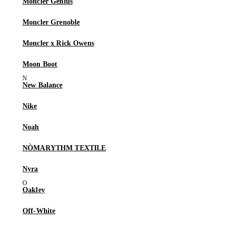
Moncler Genius
Moncler Grenoble
Moncler x Rick Owens
Moon Boot
New Balance
Nike
Noah
NÒMARYTHM TEXTILE
Nyra
Oakley
Off-White