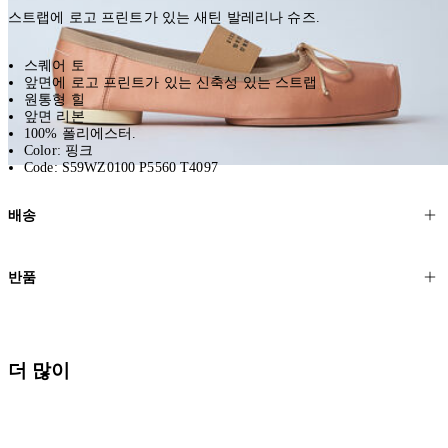
스트랩에 로고 프린트가 있는 새틴 발레리나 슈즈.
스퀘어 토
앞면에 로고 프린트가 있는 신축성 있는 스트랩
원통형 힐
앞면 리본
100% 폴리에스터.
Color: 핑크
Code: S59WZ0100 P5560 T4097
배송
고객님의 위치에 따라 일반 배송과 익스프레스 배송을 제공합니다.
반품
모든 주문은 제휴 택배사를 통해 전 세계로 배송됩니다.
할인 제품을 포함한 모든 제품은 무료반품을 신청하실 수 있습니다.
주문이 발송되면 추적 번호가 포함된 이메일을 보내드립니다. 이메일
을 받은 후 1~2시간이 지나면 제공된 링크를 통해 주문 상태를 확인하
배송일로부터 영업일 기준 30일 이내에 접수된 반품에 대해서는 기꺼
더 많이
실 수 있습니다.
이 환불해 드리겠습니다.반품 상품은 원래 상태를 유지하고 반드시
등기우편으로 보내주셔야 합니다.
세일 기간에는 배송이 다소 지연될 수 있습니다. 궁금하신 점이 있거
나 도움이 필요하신 경우 고객센터로 문의해 주세요.
* 속옷, 향수 및 화장품등 반품 불가능합니다.