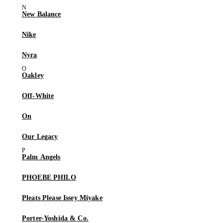
New Balance
Nike
Nyra
Oakley
Off-White
On
Our Legacy
Palm Angels
PHOEBE PHILO
Pleats Please Issey Miyake
Porter-Yoshida & Co.