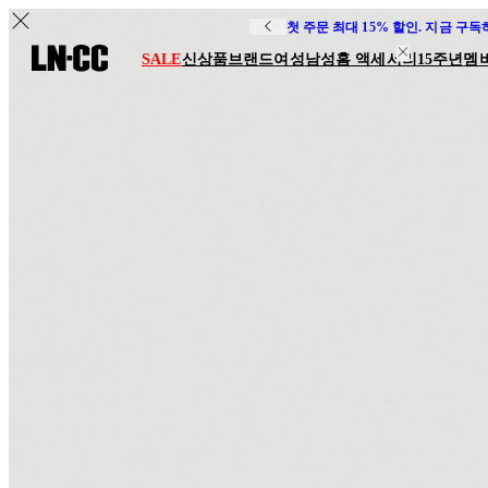
첫 주문 최대 15% 할인. 지금 구
SALE
신상품
브랜드
여성
남성
홈 액세서리
15주년
멤