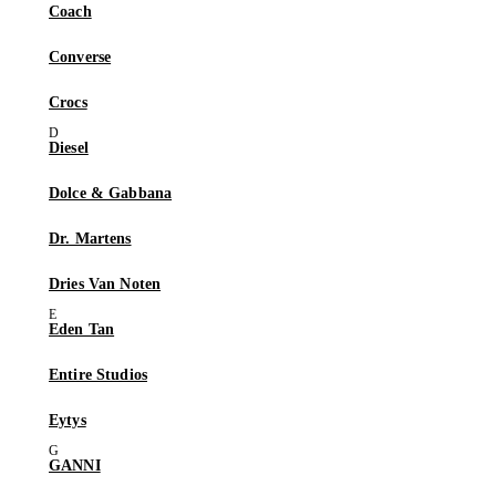
Coach
Converse
Crocs
Diesel
Dolce & Gabbana
Dr. Martens
Dries Van Noten
Eden Tan
Entire Studios
Eytys
GANNI