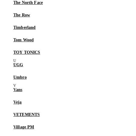
The North Face
The Row
Timberland
Tom Wood
TOY TONICS
UGG
Umbro
Vans
Veja
VETEMENTS
Village PM