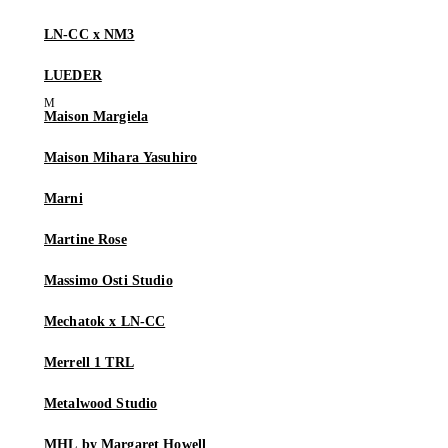
LN-CC x NM3
LUEDER
Maison Margiela
Maison Mihara Yasuhiro
Marni
Martine Rose
Massimo Osti Studio
Mechatok x LN-CC
Merrell 1 TRL
Metalwood Studio
MHL by Margaret Howell