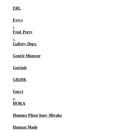
ERL
Eytys
Fred Perry
Gallery Dept.
Gentle Monster
Gottlob
GR10K
Gucci
HOKA
Homme Plissé Issey Miyake
Human Made