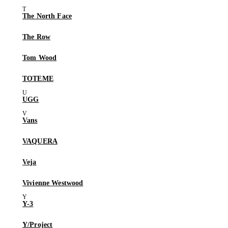
The North Face
The Row
Tom Wood
TOTEME
UGG
Vans
VAQUERA
Veja
Vivienne Westwood
Y-3
Y/Project