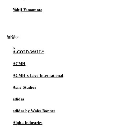
Yohji Yamamoto
남성
A-COLD-WALL*
ACMH
ACMH x Love International
Acne Studios
adidas
adidas by Wales Bonner
Alpha Industries