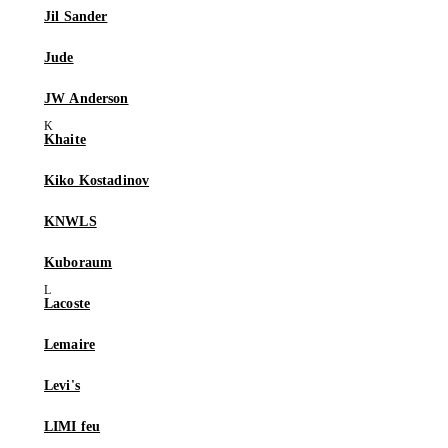
Jil Sander
Jude
JW Anderson
Khaite
Kiko Kostadinov
KNWLS
Kuboraum
Lacoste
Lemaire
Levi's
LIMI feu