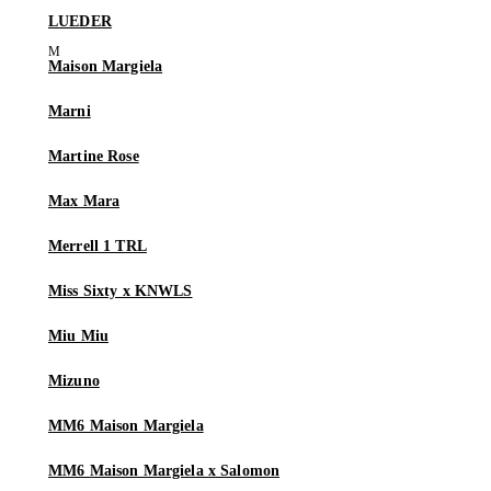
LUEDER
Maison Margiela
Marni
Martine Rose
Max Mara
Merrell 1 TRL
Miss Sixty x KNWLS
Miu Miu
Mizuno
MM6 Maison Margiela
MM6 Maison Margiela x Salomon