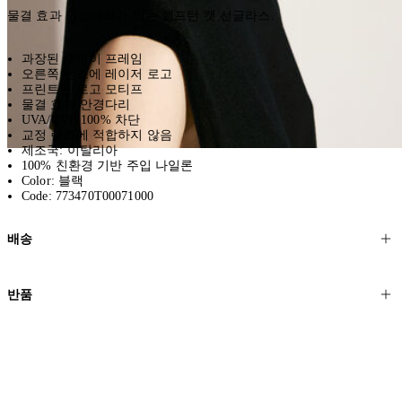
물결 효과 안경다리가 있는 햄프턴 캣 선글라스.
과장된 캣아이 프레임
오른쪽 렌즈에 레이저 로고
프린트된 로고 모티프
물결 효과 안경다리
UVA/UVB 100% 차단
교정 렌즈에 적합하지 않음
제조국: 이탈리아
100% 친환경 기반 주입 나일론
Color: 블랙
Code: 773470T00071000
배송
고객님의 위치에 따라 일반 배송과 익스프레스 배송을 제공합니다.
반품
모든 주문은 제휴 택배사를 통해 전 세계로 배송됩니다.
할인 제품을 포함한 모든 제품은 무료반품을 신청하실 수 있습니다.
주문이 발송되면 추적 번호가 포함된 이메일을 보내드립니다. 이메일
을 받은 후 1~2시간이 지나면 제공된 링크를 통해 주문 상태를 확인하
배송일로부터 영업일 기준 30일 이내에 접수된 반품에 대해서는 기꺼
실 수 있습니다.
이 환불해 드리겠습니다.반품 상품은 원래 상태를 유지하고 반드시