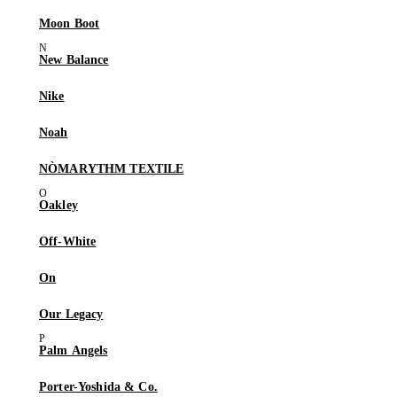
Moon Boot
New Balance
Nike
Noah
NÒMARYTHM TEXTILE
Oakley
Off-White
On
Our Legacy
Palm Angels
Porter-Yoshida & Co.