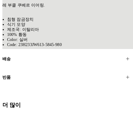
레 부클 쿠베르 이어링.
침형 잠금장치
식기 모양
제조국: 이탈리아
100% 황동
Color: 실버
Code: 23H233JW613-5845-980
배송
고객님의 위치에 따라 일반 배송과 익스프레스 배송을 제공합니다.
반품
모든 주문은 제휴 택배사를 통해 전 세계로 배송됩니다.
할인 제품을 포함한 모든 제품은 무료반품을 신청하실 수 있습니다.
주문이 발송되면 추적 번호가 포함된 이메일을 보내드립니다. 이메일
을 받은 후 1~2시간이 지나면 제공된 링크를 통해 주문 상태를 확인하
배송일로부터 영업일 기준 30일 이내에 접수된 반품에 대해서는 기꺼
더 많이
실 수 있습니다.
이 환불해 드리겠습니다.반품 상품은 원래 상태를 유지하고 반드시
등기우편으로 보내주셔야 합니다.
세일 기간에는 배송이 다소 지연될 수 있습니다. 궁금하신 점이 있거
나 도움이 필요하신 경우 고객센터로 문의해 주세요.
* 속옷, 향수 및 화장품등 반품 불가능합니다.
배송 및 배달에 대한 자세한 내용이 필요하면
여기
를 클릭하세요.