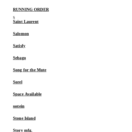
RUNNING ORDER
Saint Laurent
Salomon
Satisfy
Sebago
Song for the Mute
Sorel
Space Available
ssstein
Stone Island
Story mfg.