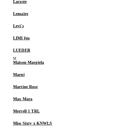
Lacoste
Lemaire
Levi's
LIMI feu
LUEDER
Maison Margiela
Marni
Martine Rose
Max Mara
Merrell 1 TRL
Miss Sixty x KNWLS