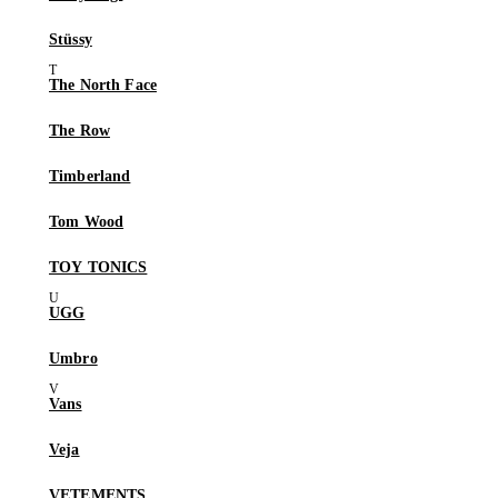
Stüssy
The North Face
The Row
Timberland
Tom Wood
TOY TONICS
UGG
Umbro
Vans
Veja
VETEMENTS