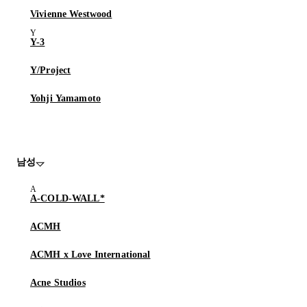
Vivienne Westwood
Y-3
Y/Project
Yohji Yamamoto
남성
A-COLD-WALL*
ACMH
ACMH x Love International
Acne Studios