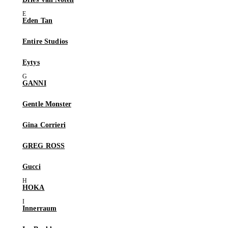
Eden Tan
Entire Studios
Eytys
GANNI
Gentle Monster
Gina Corrieri
GREG ROSS
Gucci
HOKA
Innerraum