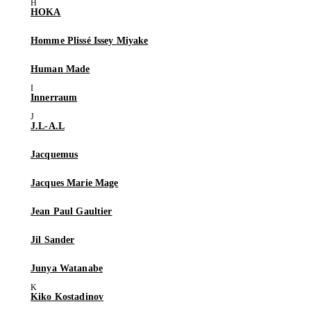
HOKA
Homme Plissé Issey Miyake
Human Made
Innerraum
J.L-A.L
Jacquemus
Jacques Marie Mage
Jean Paul Gaultier
Jil Sander
Junya Watanabe
Kiko Kostadinov