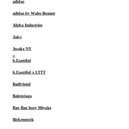
adidas
adidas by Wales Bonner
Alpha Industries
Asics
Awake NY
b.Eautiful
b.Eautiful x LTTT
Badfriend
Balenciaga
Bao Bao Issey Miyake
Birkenstock