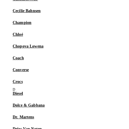
Cecilie Bahnsen
Champion
Chloé
Chopova Lowena
Coach
Converse
Crocs
Diesel
Dolce & Gabbana
Dr. Martens
Dries Van Noten