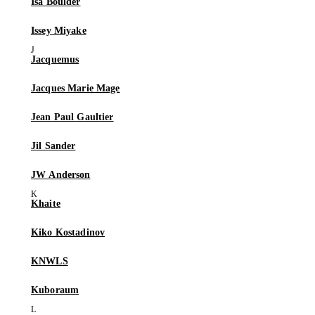
Isa Boulder
Issey Miyake
Jacquemus
Jacques Marie Mage
Jean Paul Gaultier
Jil Sander
JW Anderson
Khaite
Kiko Kostadinov
KNWLS
Kuboraum