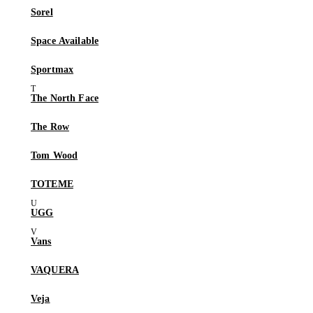
Sorel
Space Available
Sportmax
The North Face
The Row
Tom Wood
TOTEME
UGG
Vans
VAQUERA
Veja