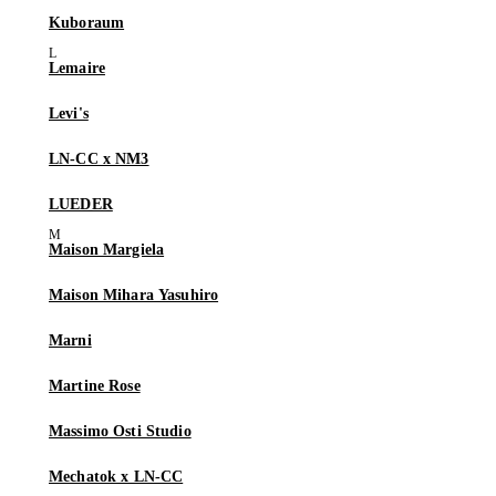
Kuboraum
Lemaire
Levi's
LN-CC x NM3
LUEDER
Maison Margiela
Maison Mihara Yasuhiro
Marni
Martine Rose
Massimo Osti Studio
Mechatok x LN-CC