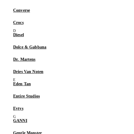
Converse
Crocs
Diesel
Dolce & Gabbana
Dr. Martens
Dries Van Noten
Eden Tan
Entire Studios
Eytys
GANNI
Gentle Monster