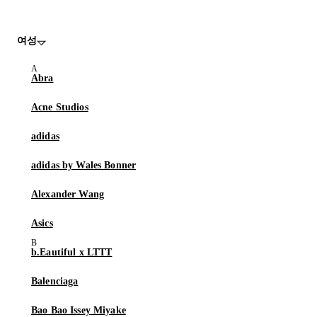
여성
Abra
Acne Studios
adidas
adidas by Wales Bonner
Alexander Wang
Asics
b.Eautiful x LTTT
Balenciaga
Bao Bao Issey Miyake