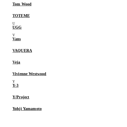
Tom Wood
TOTEME
UGG
Vans
VAQUERA
Veja
Vivienne Westwood
Y-3
Y/Project
Yohji Yamamoto