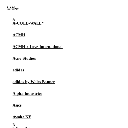
남성
A-COLD-WALL*
ACMH
ACMH x Love International
Acne Studios
adidas
adidas by Wales Bonner
Alpha Industries
Asics
Awake NY