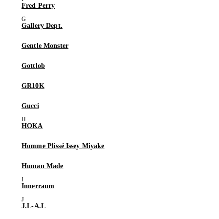
Fred Perry
Gallery Dept.
Gentle Monster
Gottlob
GR10K
Gucci
HOKA
Homme Plissé Issey Miyake
Human Made
Innerraum
J.L-A.L