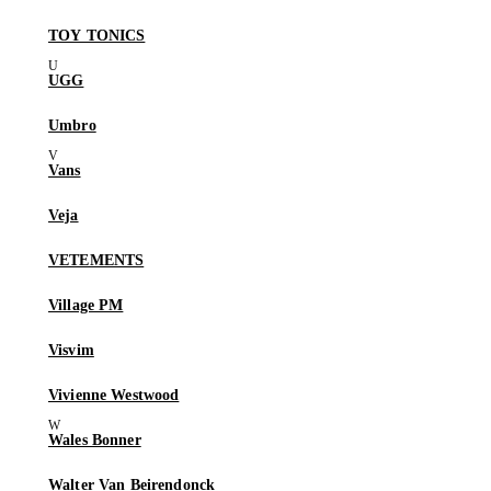
TOY TONICS
UGG
Umbro
Vans
Veja
VETEMENTS
Village PM
Visvim
Vivienne Westwood
Wales Bonner
Walter Van Beirendonck