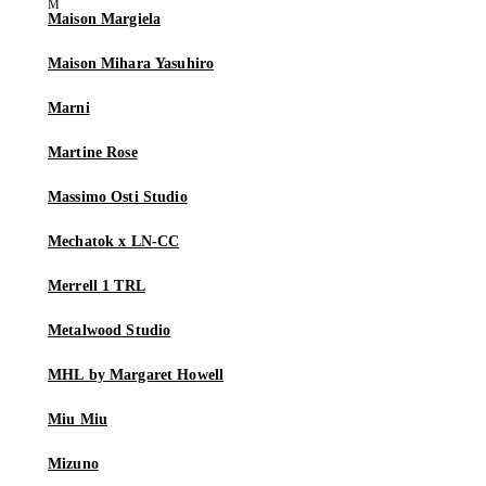
Maison Margiela
Maison Mihara Yasuhiro
Marni
Martine Rose
Massimo Osti Studio
Mechatok x LN-CC
Merrell 1 TRL
Metalwood Studio
MHL by Margaret Howell
Miu Miu
Mizuno