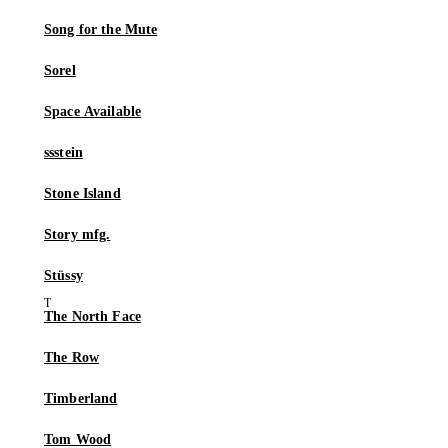
Song for the Mute
Sorel
Space Available
ssstein
Stone Island
Story mfg.
Stüssy
The North Face
The Row
Timberland
Tom Wood