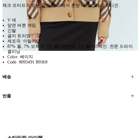
체크 모티프가 있는 경량 울 모헤어 혼방 니트 소재의 가디건.
V 넥
앞면 버튼 여밈
긴팔
골지 트리밍
제조국: 이탈리아
87% 울, 7% 모헤어, 5% 폴리아미드, 1% 엘라스테인. 전문 드라이
클리닝
Color: 베이지
Code: 8093491 B9368
배송
고객님의 위치에 따라 일반 배송과 익스프레스 배송을 제공합니다.
반품
모든 주문은 제휴 택배사를 통해 전 세계로 배송됩니다.
할인 제품을 포함한 모든 제품은 무료반품을 신청하실 수 있습니다.
주문이 발송되면 추적 번호가 포함된 이메일을 보내드립니다. 이메일
을 받은 후 1~2시간이 지나면 제공된 링크를 통해 주문 상태를 확인하
배송일로부터 영업일 기준 30일 이내에 접수된 반품에 대해서는 기꺼
실 수 있습니다.
이 환불해 드리겠습니다.반품 상품은 원래 상태를 유지하고 반드시
등기우편으로 보내주셔야 합니다.
세일 기간에는 배송이 다소 지연될 수 있습니다. 궁금하신 점이 있거
스타일링 아이템