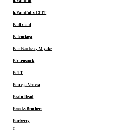
b.Eautiful
b.Eautiful x LTTT
Badfriend
Balenciaga
Bao Bao Issey Miyake
Birkenstock
BoTT
Bottega Veneta
Brain Dead
Brooks Brothers
Burberry