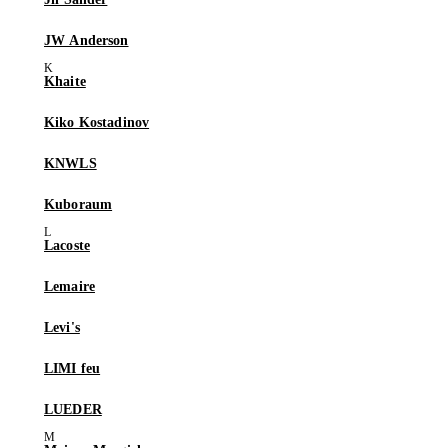
JW Anderson
Khaite
Kiko Kostadinov
KNWLS
Kuboraum
Lacoste
Lemaire
Levi's
LIMI feu
LUEDER