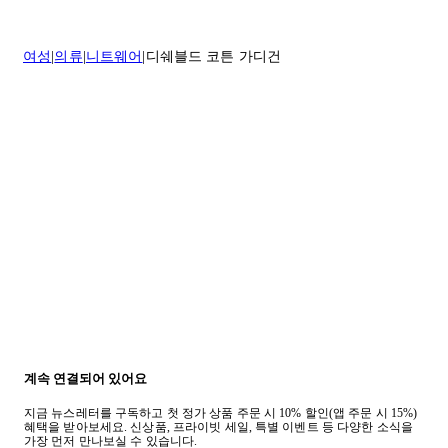
* 속옷, 향수 및 화장품등 반품 불가능합니다.
배송 및 배달에 대한 자세한 내용이 필요하면
여기
를 클릭하세요.
질문이 있거나 도움이 필요하신 경우 고객센터로 문의해 주세요.
여성
의류
니트웨어
디쉐블드 코튼 가디건
반품 정책에 대한 자세한 내용은
여기
를 클릭하세요.
계속 연결되어 있어요
지금 뉴스레터를 구독하고 첫 정가 상품 주문 시 10% 할인(앱 주문 시 15%)
혜택을 받아보세요. 신상품, 프라이빗 세일, 특별 이벤트 등 다양한 소식을
가장 먼저 만나보실 수 있습니다.