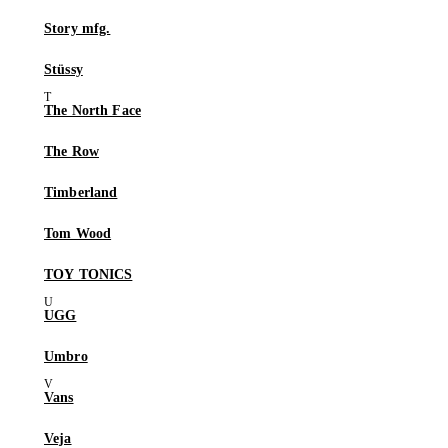
Story mfg.
Stüssy
The North Face
The Row
Timberland
Tom Wood
TOY TONICS
UGG
Umbro
Vans
Veja