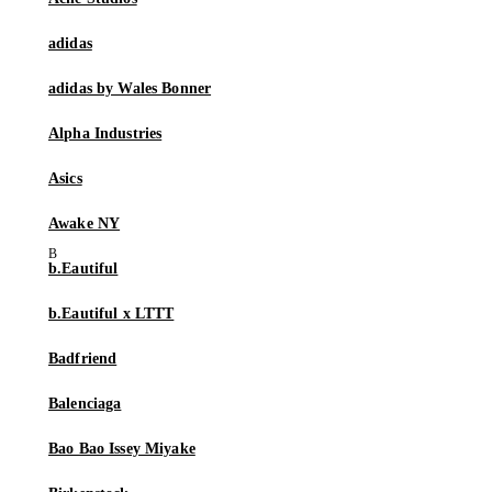
adidas
adidas by Wales Bonner
Alpha Industries
Asics
Awake NY
b.Eautiful
b.Eautiful x LTTT
Badfriend
Balenciaga
Bao Bao Issey Miyake