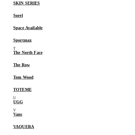
SKIN SERIES
Sorel
Space Available
Sportmax
The North Face
The Row
Tom Wood
TOTEME
UGG
Vans
VAQUERA