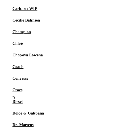
Carhartt WIP
Cecilie Bahnsen
Champion
Chloé
Chopova Lowena
Coach
Converse
Crocs
Diesel
Dolce & Gabbana
Dr. Martens