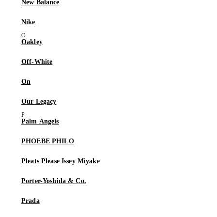
New Balance
Nike
Oakley
Off-White
On
Our Legacy
Palm Angels
PHOEBE PHILO
Pleats Please Issey Miyake
Porter-Yoshida & Co.
Prada