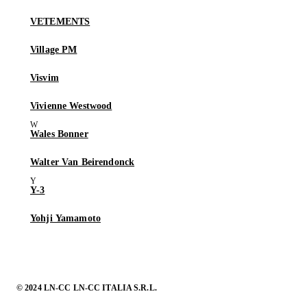
VETEMENTS
Village PM
Visvim
Vivienne Westwood
Wales Bonner
Walter Van Beirendonck
Y-3
Yohji Yamamoto
© 2024 LN-CC LN-CC ITALIA S.R.L.