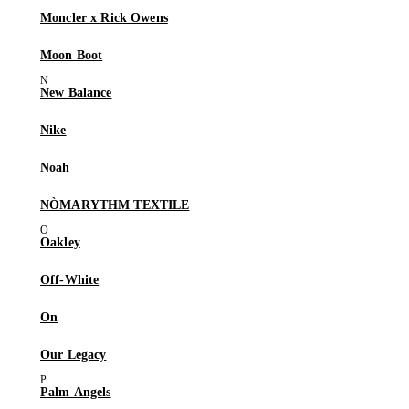
Moncler x Rick Owens
Moon Boot
New Balance
Nike
Noah
NÒMARYTHM TEXTILE
Oakley
Off-White
On
Our Legacy
Palm Angels