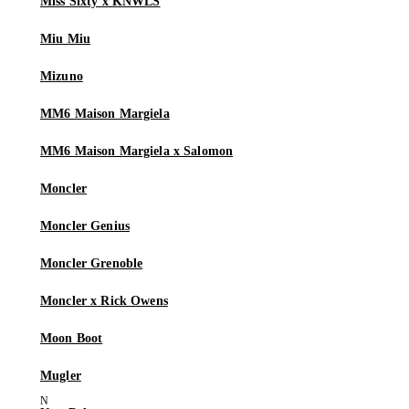
Miss Sixty x KNWLS
Miu Miu
Mizuno
MM6 Maison Margiela
MM6 Maison Margiela x Salomon
Moncler
Moncler Genius
Moncler Grenoble
Moncler x Rick Owens
Moon Boot
Mugler