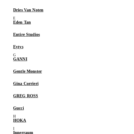
Dries Van Noten
Eden Tan
Entire Studios
Eytys
GANNI
Gentle Monster
Gina Corrieri
GREG ROSS
Gucci
HOKA
Innerraum