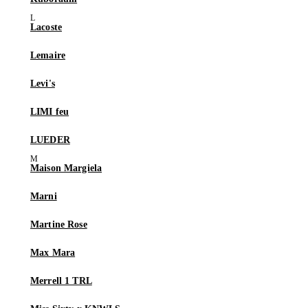
Lacoste
Lemaire
Levi's
LIMI feu
LUEDER
Maison Margiela
Marni
Martine Rose
Max Mara
Merrell 1 TRL