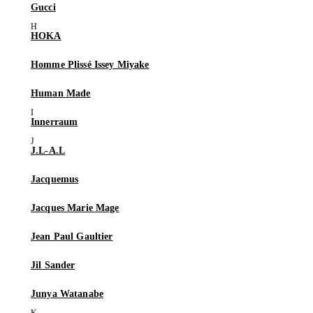
Gucci
HOKA
Homme Plissé Issey Miyake
Human Made
Innerraum
J.L-A.L
Jacquemus
Jacques Marie Mage
Jean Paul Gaultier
Jil Sander
Junya Watanabe