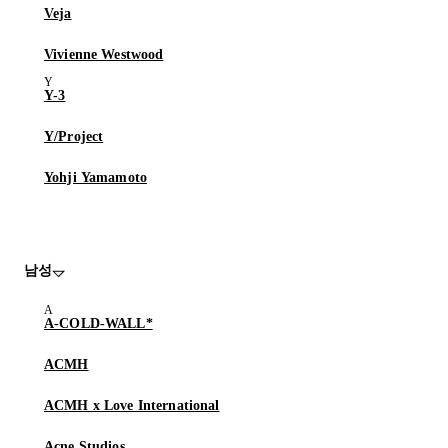
Veja
Vivienne Westwood
Y-3
Y/Project
Yohji Yamamoto
남성
A-COLD-WALL*
ACMH
ACMH x Love International
Acne Studios