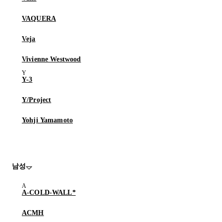
VAQUERA
Veja
Vivienne Westwood
Y-3
Y/Project
Yohji Yamamoto
남성
A-COLD-WALL*
ACMH