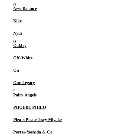
New Balance
Nike
Nyra
Oakley
Off-White
On
Our Legacy
Palm Angels
PHOEBE PHILO
Pleats Please Issey Miyake
Porter-Yoshida & Co.