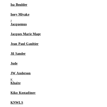
Isa Boulder
Issey Miyake
Jacquemus
Jacques Marie Mage
Jean Paul Gaultier
Jil Sander
Jude
JW Anderson
Khaite
Kiko Kostadinov
KNWLS