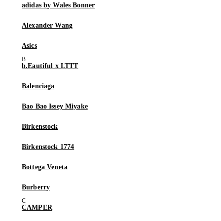
adidas by Wales Bonner
Alexander Wang
Asics
b.Eautiful x LTTT
Balenciaga
Bao Bao Issey Miyake
Birkenstock
Birkenstock 1774
Bottega Veneta
Burberry
CAMPER