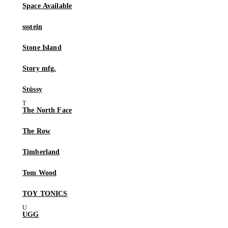
Space Available
ssstein
Stone Island
Story mfg.
Stüssy
The North Face
The Row
Timberland
Tom Wood
TOY TONICS
UGG