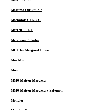
Massimo Osti Studio
Mechatok x LN-CC
Merrell 1 TRL
Metalwood Studio
MHL by Margaret Howell
Miu Miu
Mizuno
MM6 Maison Margiela
MM6 Maison Margiela x Salomon
Moncler