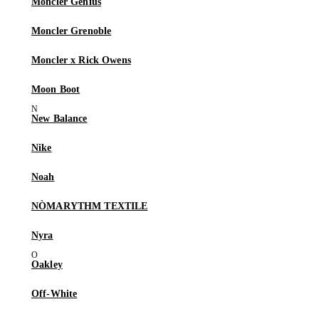
Moncler Genius
Moncler Grenoble
Moncler x Rick Owens
Moon Boot
New Balance
Nike
Noah
NÒMARYTHM TEXTILE
Nyra
Oakley
Off-White