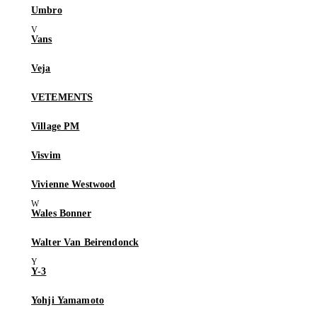
Umbro
Vans
Veja
VETEMENTS
Village PM
Visvim
Vivienne Westwood
Wales Bonner
Walter Van Beirendonck
Y-3
Yohji Yamamoto