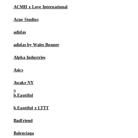
ACMH x Love International
Acne Studios
adidas
adidas by Wales Bonner
Alpha Industries
Asics
Awake NY
b.Eautiful
b.Eautiful x LTTT
Badfriend
Balenciaga