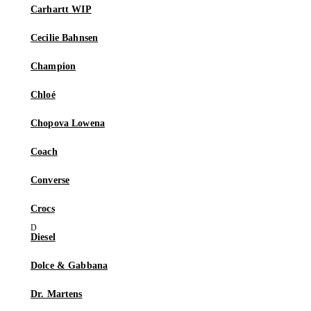
Carhartt WIP
Cecilie Bahnsen
Champion
Chloé
Chopova Lowena
Coach
Converse
Crocs
Diesel
Dolce & Gabbana
Dr. Martens