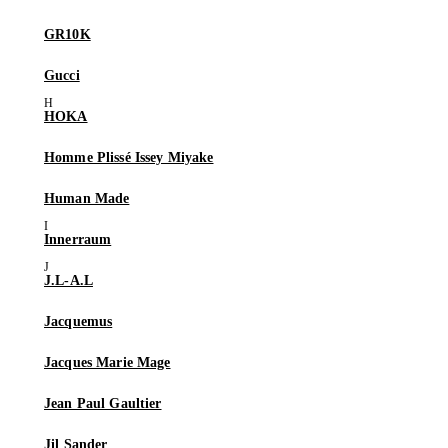
GR10K
Gucci
HOKA
Homme Plissé Issey Miyake
Human Made
Innerraum
J.L-A.L
Jacquemus
Jacques Marie Mage
Jean Paul Gaultier
Jil Sander