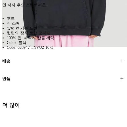
면 저지 후드 스웨트셔츠.
후드
긴 소매
앞면 캥거루 포켓
뒷면의 장식 로고 모티프
100% 면. 세탁기 찬물 세탁
Color: 블랙
Code: 620947 TNVU2 1073
배송
고객님의 위치에 따라 일반 배송과 익스프레스 배송을 제공합니다.
반품
모든 주문은 제휴 택배사를 통해 전 세계로 배송됩니다.
할인 제품을 포함한 모든 제품은 무료반품을 신청하실 수 있습니다.
주문이 발송되면 추적 번호가 포함된 이메일을 보내드립니다. 이메일
을 받은 후 1~2시간이 지나면 제공된 링크를 통해 주문 상태를 확인하
배송일로부터 영업일 기준 30일 이내에 접수된 반품에 대해서는 기꺼
더 많이
실 수 있습니다.
이 환불해 드리겠습니다.반품 상품은 원래 상태를 유지하고 반드시
등기우편으로 보내주셔야 합니다.
세일 기간에는 배송이 다소 지연될 수 있습니다. 궁금하신 점이 있거
나 도움이 필요하신 경우 고객센터로 문의해 주세요.
* 속옷, 향수 및 화장품등 반품 불가능합니다.