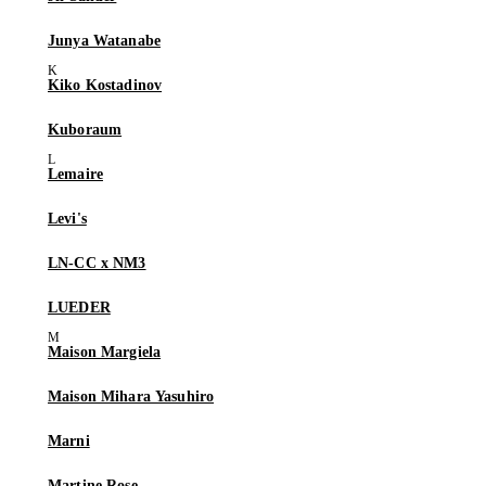
Junya Watanabe
Kiko Kostadinov
Kuboraum
Lemaire
Levi's
LN-CC x NM3
LUEDER
Maison Margiela
Maison Mihara Yasuhiro
Marni
Martine Rose