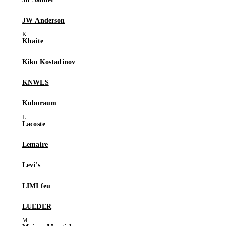
JW Anderson
Khaite
Kiko Kostadinov
KNWLS
Kuboraum
Lacoste
Lemaire
Levi's
LIMI feu
LUEDER