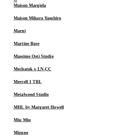
Maison Margiela
Maison Mihara Yasuhiro
Marni
Martine Rose
Massimo Osti Studio
Mechatok x LN-CC
Merrell 1 TRL
Metalwood Studio
MHL by Margaret Howell
Miu Miu
Mizuno