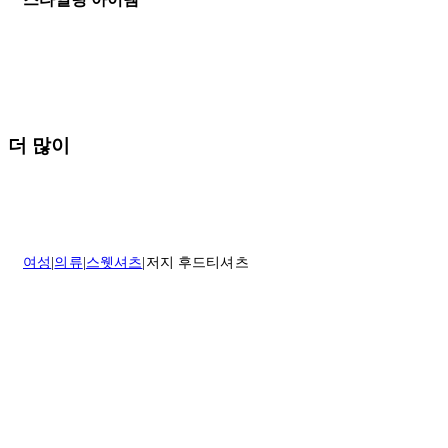
나 도움이 필요하신 경우 고객센터로 문의해 주세요.
* 속옷, 향수 및 화장품등 반품 불가능합니다.
배송 및 배달에 대한 자세한 내용이 필요하면
여기
를 클릭하세요.
질문이 있거나 도움이 필요하신 경우 고객센터로 문의해 주세요.
반품 정책에 대한 자세한 내용은
여기
를 클릭하세요.
더 많이
여성
의류
스웻셔츠
저지 후드티셔츠