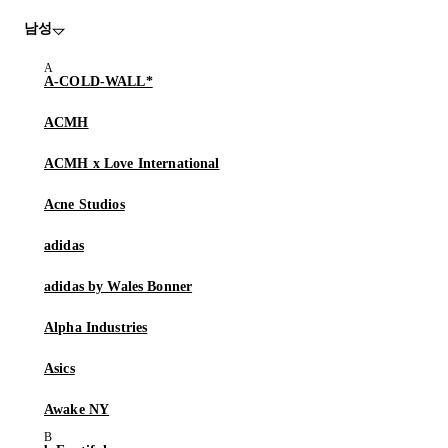
남성
A-COLD-WALL*
ACMH
ACMH x Love International
Acne Studios
adidas
adidas by Wales Bonner
Alpha Industries
Asics
Awake NY