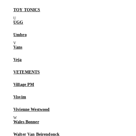
TOY TONICS
UGG
Umbro
Vans
Veja
VETEMENTS
Village PM
Visvim
Vivienne Westwood
Wales Bonner
Walter Van Beirendonck