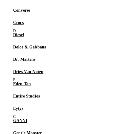
Converse
Crocs
Diesel
Dolce & Gabbana
Dr. Martens
Dries Van Noten
Eden Tan
Entire Studios
Eytys
GANNI
Gentle Monster