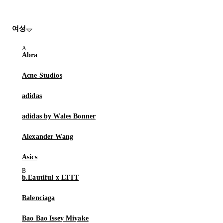
여성
Abra
Acne Studios
adidas
adidas by Wales Bonner
Alexander Wang
Asics
b.Eautiful x LTTT
Balenciaga
Bao Bao Issey Miyake