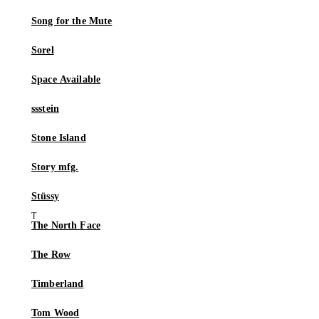
Song for the Mute
Sorel
Space Available
ssstein
Stone Island
Story mfg.
Stüssy
The North Face
The Row
Timberland
Tom Wood