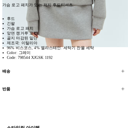
가슴 로고 패치가 있는 저지 후드티셔츠.
후드
긴팔
가슴 로고 패치
앞면 캥거루 포켓
골지 마감된 밑단
제조국: 이탈리아
96% 비스코스, 4% 엘라스테인. 세탁기 찬물 세탁
Color: 그레이
Code: 798544 XJGSK 1192
배송
고객님의 위치에 따라 일반 배송과 익스프레스 배송을 제공합니다.
반품
모든 주문은 제휴 택배사를 통해 전 세계로 배송됩니다.
할인 제품을 포함한 모든 제품은 무료반품을 신청하실 수 있습니다.
주문이 발송되면 추적 번호가 포함된 이메일을 보내드립니다. 이메일
을 받은 후 1~2시간이 지나면 제공된 링크를 통해 주문 상태를 확인하
배송일로부터 영업일 기준 30일 이내에 접수된 반품에 대해서는 기꺼
실 수 있습니다.
이 환불해 드리겠습니다.반품 상품은 원래 상태를 유지하고 반드시
등기우편으로 보내주셔야 합니다.
세일 기간에는 배송이 다소 지연될 수 있습니다. 궁금하신 점이 있거
스타일링 아이템