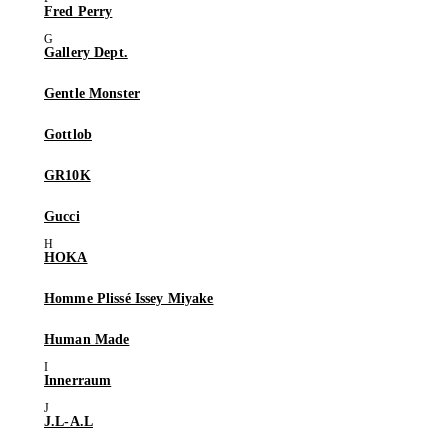
Fred Perry
Gallery Dept.
Gentle Monster
Gottlob
GR10K
Gucci
HOKA
Homme Plissé Issey Miyake
Human Made
Innerraum
J.L-A.L