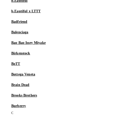
b.Eautiful
b.Eautiful x LTTT
Badfriend
Balenciaga
Bao Bao Issey Miyake
Birkenstock
BoTT
Bottega Veneta
Brain Dead
Brooks Brothers
Burberry