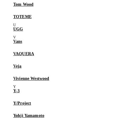
Tom Wood
TOTEME
UGG
Vans
VAQUERA
Veja
Vivienne Westwood
Y-3
Y/Project
Yohji Yamamoto