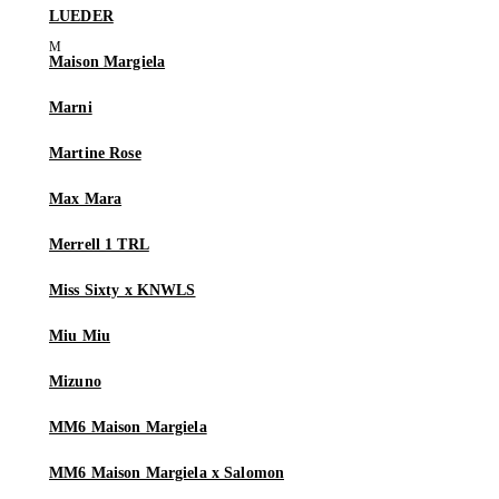
LUEDER
Maison Margiela
Marni
Martine Rose
Max Mara
Merrell 1 TRL
Miss Sixty x KNWLS
Miu Miu
Mizuno
MM6 Maison Margiela
MM6 Maison Margiela x Salomon