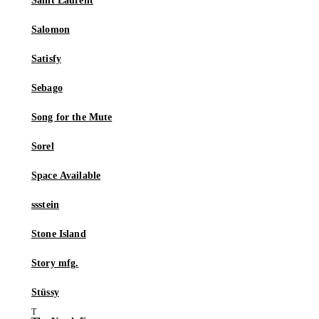
Saint Laurent
Salomon
Satisfy
Sebago
Song for the Mute
Sorel
Space Available
ssstein
Stone Island
Story mfg.
Stüssy