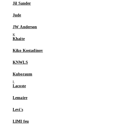
Jil Sander
Jude
JW Anderson
Khaite
Kiko Kostadinov
KNWLS
Kuboraum
Lacoste
Lemaire
Levi's
LIMI feu