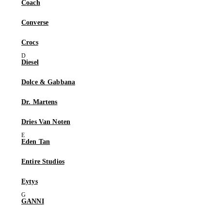
Coach
Converse
Crocs
Diesel
Dolce & Gabbana
Dr. Martens
Dries Van Noten
Eden Tan
Entire Studios
Eytys
GANNI