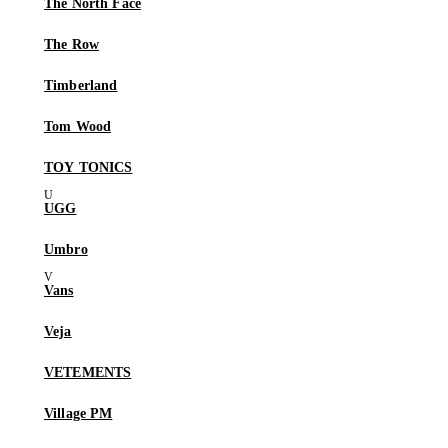
The North Face
The Row
Timberland
Tom Wood
TOY TONICS
UGG
Umbro
Vans
Veja
VETEMENTS
Village PM