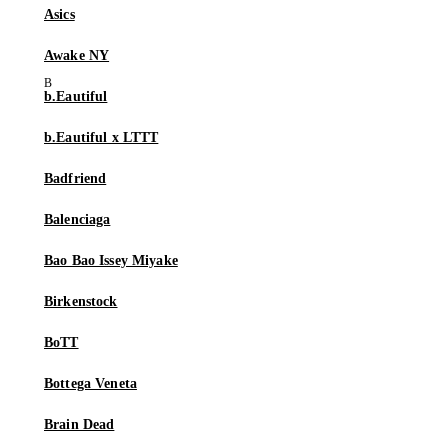
Asics
Awake NY
b.Eautiful
b.Eautiful x LTTT
Badfriend
Balenciaga
Bao Bao Issey Miyake
Birkenstock
BoTT
Bottega Veneta
Brain Dead