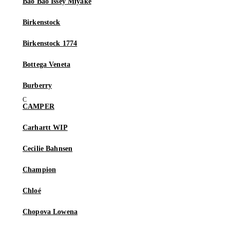
Bao Bao Issey Miyake
Birkenstock
Birkenstock 1774
Bottega Veneta
Burberry
CAMPER
Carhartt WIP
Cecilie Bahnsen
Champion
Chloé
Chopova Lowena