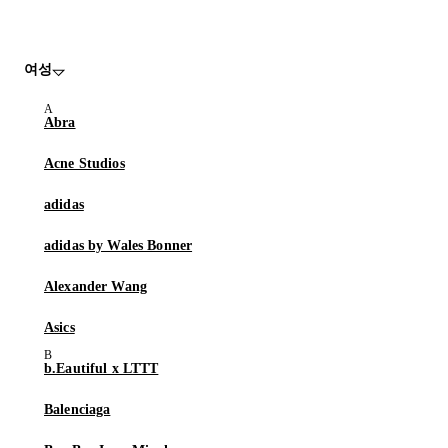
여성
Abra
Acne Studios
adidas
adidas by Wales Bonner
Alexander Wang
Asics
b.Eautiful x LTTT
Balenciaga