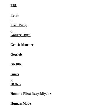
ERL
Eytys
Fred Perry
Gallery Dept.
Gentle Monster
Gottlob
GR10K
Gucci
HOKA
Homme Plissé Issey Miyake
Human Made