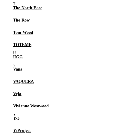
The North Face
The Row
Tom Wood
TOTEME
UGG
Vans
VAQUERA
Veja
Vivienne Westwood
Y-3
Y/Project