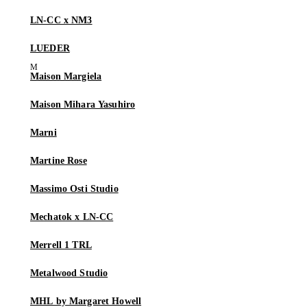
LN-CC x NM3
LUEDER
Maison Margiela
Maison Mihara Yasuhiro
Marni
Martine Rose
Massimo Osti Studio
Mechatok x LN-CC
Merrell 1 TRL
Metalwood Studio
MHL by Margaret Howell