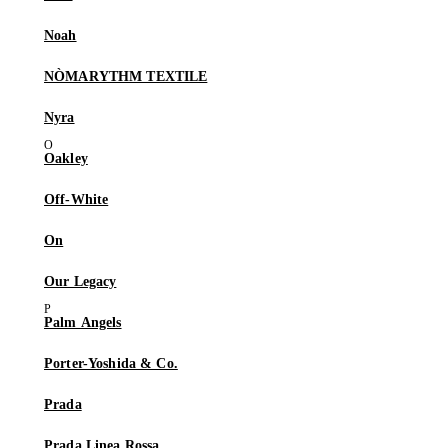
Noah
NÒMARYTHM TEXTILE
Nyra
Oakley
Off-White
On
Our Legacy
Palm Angels
Porter-Yoshida & Co.
Prada
Prada Linea Rossa