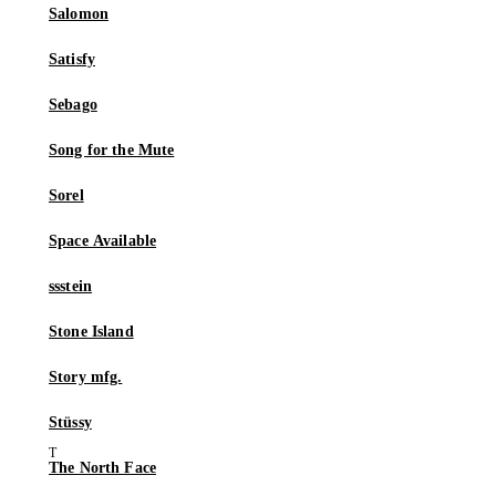
Salomon
Satisfy
Sebago
Song for the Mute
Sorel
Space Available
ssstein
Stone Island
Story mfg.
Stüssy
The North Face