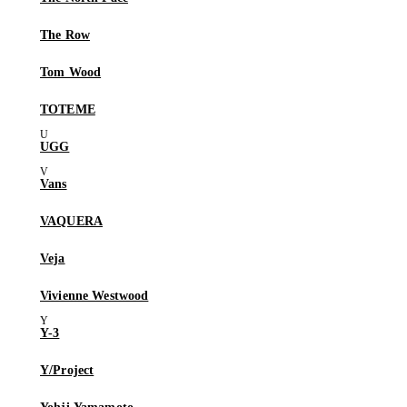
The Row
Tom Wood
TOTEME
UGG
Vans
VAQUERA
Veja
Vivienne Westwood
Y-3
Y/Project