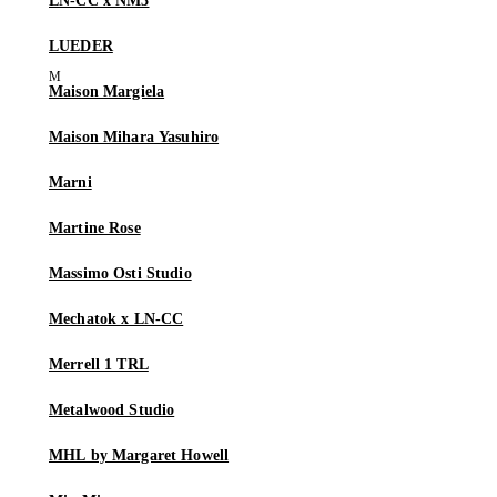
LN-CC x NM3
LUEDER
Maison Margiela
Maison Mihara Yasuhiro
Marni
Martine Rose
Massimo Osti Studio
Mechatok x LN-CC
Merrell 1 TRL
Metalwood Studio
MHL by Margaret Howell