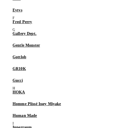
Eytys
Fred Perry
Gallery Dept.
Gentle Monster
Gottlob
GR10K
Gucci
HOKA
Homme Plissé Issey Miyake
Human Made
Innerraum