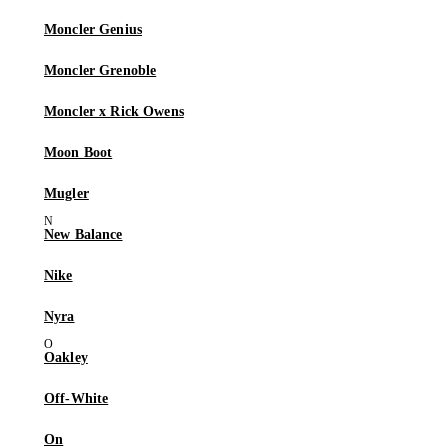
Moncler Genius
Moncler Grenoble
Moncler x Rick Owens
Moon Boot
Mugler
New Balance
Nike
Nyra
Oakley
Off-White
On