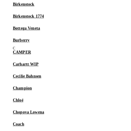
Birkenstock
Birkenstock 1774
Bottega Veneta
Burberry
CAMPER
Carhartt WIP
Cecilie Bahnsen
Champion
Chloé
Chopova Lowena
Coach