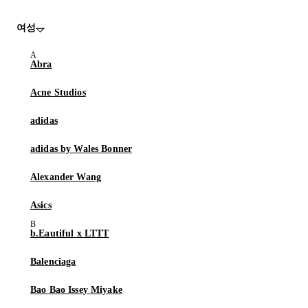
여성
Abra
Acne Studios
adidas
adidas by Wales Bonner
Alexander Wang
Asics
b.Eautiful x LTTT
Balenciaga
Bao Bao Issey Miyake