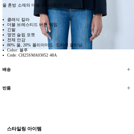
울 혼방 소재의 더블 브레스티드 재킷.
클래식 칼라
더블 브레스티드 버튼 여밈
긴팔
옆면 슬립 포켓
전체 안감
80% 울, 20% 폴리아미드. 드라이 클리닝
Color: 블루
Code: CH25SMA03052 48A
배송
고객님의 위치에 따라 일반 배송과 익스프레스 배송을 제공합니다.
반품
모든 주문은 제휴 택배사를 통해 전 세계로 배송됩니다.
할인 제품을 포함한 모든 제품은 무료반품을 신청하실 수 있습니다.
주문이 발송되면 추적 번호가 포함된 이메일을 보내드립니다. 이메일
을 받은 후 1~2시간이 지나면 제공된 링크를 통해 주문 상태를 확인하
배송일로부터 영업일 기준 30일 이내에 접수된 반품에 대해서는 기꺼
실 수 있습니다.
이 환불해 드리겠습니다.반품 상품은 원래 상태를 유지하고 반드시
등기우편으로 보내주셔야 합니다.
세일 기간에는 배송이 다소 지연될 수 있습니다. 궁금하신 점이 있거
스타일링 아이템
나 도움이 필요하신 경우 고객센터로 문의해 주세요.