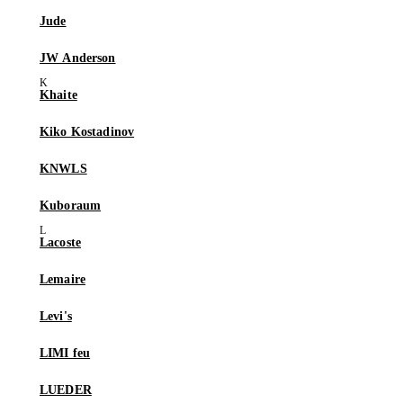
Jude
JW Anderson
Khaite
Kiko Kostadinov
KNWLS
Kuboraum
Lacoste
Lemaire
Levi's
LIMI feu
LUEDER