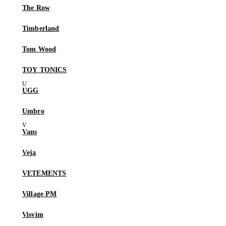
The Row
Timberland
Tom Wood
TOY TONICS
UGG
Umbro
Vans
Veja
VETEMENTS
Village PM
Visvim