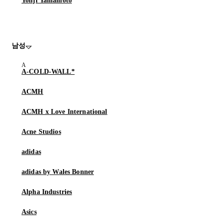
Yohji Yamamoto
남성
A-COLD-WALL*
ACMH
ACMH x Love International
Acne Studios
adidas
adidas by Wales Bonner
Alpha Industries
Asics