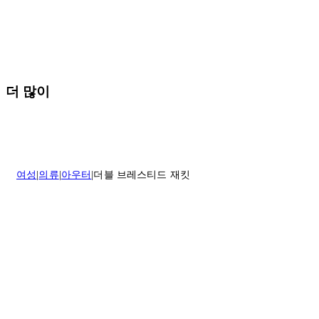
* 속옷, 향수 및 화장품등 반품 불가능합니다.
배송 및 배달에 대한 자세한 내용이 필요하면
여기
를 클릭하세요.
질문이 있거나 도움이 필요하신 경우 고객센터로 문의해 주세요.
반품 정책에 대한 자세한 내용은
여기
를 클릭하세요.
더 많이
여성
의류
아우터
더블 브레스티드 재킷