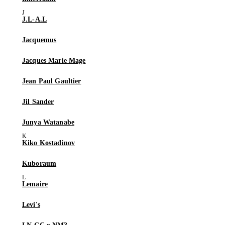
J.L-A.L
Jacquemus
Jacques Marie Mage
Jean Paul Gaultier
Jil Sander
Junya Watanabe
Kiko Kostadinov
Kuboraum
Lemaire
Levi's