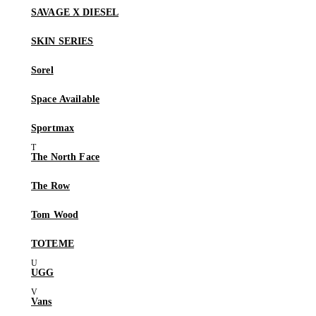
SAVAGE X DIESEL
SKIN SERIES
Sorel
Space Available
Sportmax
The North Face
The Row
Tom Wood
TOTEME
UGG
Vans