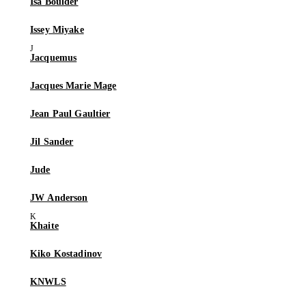
Isa Boulder
Issey Miyake
Jacquemus
Jacques Marie Mage
Jean Paul Gaultier
Jil Sander
Jude
JW Anderson
Khaite
Kiko Kostadinov
KNWLS