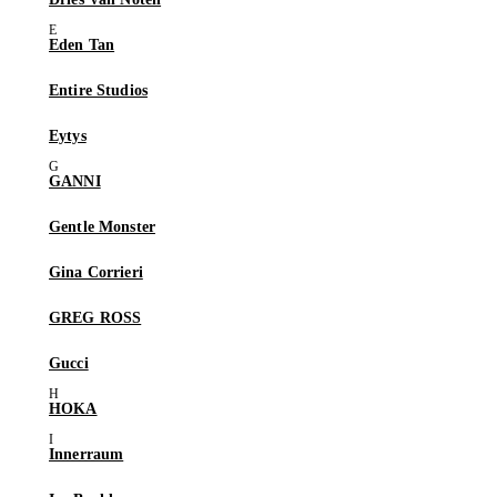
Eden Tan
Entire Studios
Eytys
GANNI
Gentle Monster
Gina Corrieri
GREG ROSS
Gucci
HOKA
Innerraum