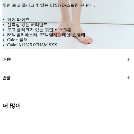
뒷면 로고 플라크가 있는 UFST-D-스트링 끈 팬티.
하이 라이즈
신축성 있는 허리밴드
로고 플라크가 있는 뒷면 V 스트링
88% 폴리에스터, 22% 엘라스테인. 손빨래
Color: 블랙
Code: A12625 0CHAM 9XX
배송
고객님의 위치에 따라 일반 배송과 익스프레스 배송을 제공합니다.
반품
모든 주문은 제휴 택배사를 통해 전 세계로 배송됩니다.
할인 제품을 포함한 모든 제품은 무료반품을 신청하실 수 있습니다.
주문이 발송되면 추적 번호가 포함된 이메일을 보내드립니다. 이메일
을 받은 후 1~2시간이 지나면 제공된 링크를 통해 주문 상태를 확인하
배송일로부터 영업일 기준 30일 이내에 접수된 반품에 대해서는 기꺼
더 많이
실 수 있습니다.
이 환불해 드리겠습니다.반품 상품은 원래 상태를 유지하고 반드시
등기우편으로 보내주셔야 합니다.
세일 기간에는 배송이 다소 지연될 수 있습니다. 궁금하신 점이 있거
나 도움이 필요하신 경우 고객센터로 문의해 주세요.
* 속옷, 향수 및 화장품등 반품 불가능합니다.
배송 및 배달에 대한 자세한 내용이 필요하면
여기
를 클릭하세요.