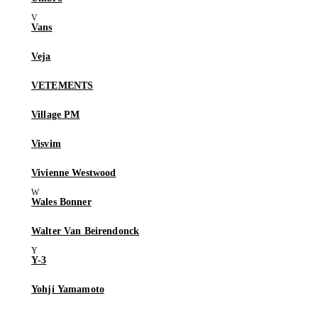
Vans
Veja
VETEMENTS
Village PM
Visvim
Vivienne Westwood
Wales Bonner
Walter Van Beirendonck
Y-3
Yohji Yamamoto