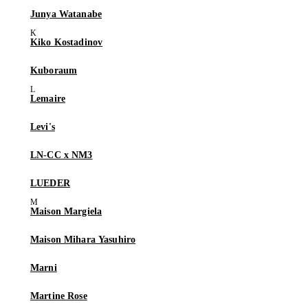
Junya Watanabe
Kiko Kostadinov
Kuboraum
Lemaire
Levi's
LN-CC x NM3
LUEDER
Maison Margiela
Maison Mihara Yasuhiro
Marni
Martine Rose