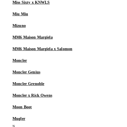
Miss Sixty x KNWLS
Miu Miu
Mizuno
MM6 Maison Margiela
MM6 Maison Margiela x Salomon
Moncler
Moncler Genius
Moncler Grenoble
Moncler x Rick Owens
Moon Boot
Mugler