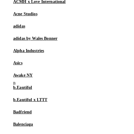
ACMH x Love International
Acne Studios
adidas
adidas by Wales Bonner
Alpha Industries
Asics
Awake NY
b.Eautiful
b.Eautiful x LTTT
Badfriend
Balenciaga