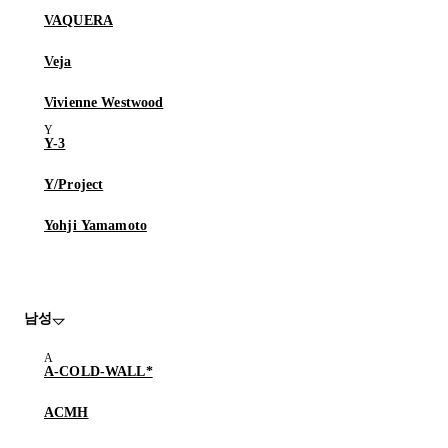
VAQUERA
Veja
Vivienne Westwood
Y-3
Y/Project
Yohji Yamamoto
남성
A-COLD-WALL*
ACMH