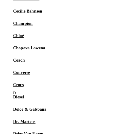
Cecilie Bahnsen
Champion
Chloé
Chopova Lowena
Coach
Converse
Crocs
Diesel
Dolce & Gabbana
Dr. Martens
Dries Van Noten