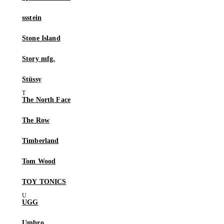
ssstein
Stone Island
Story mfg.
Stüssy
The North Face
The Row
Timberland
Tom Wood
TOY TONICS
UGG
Umbro