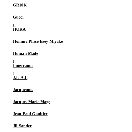
GR10K
Gucci
HOKA
Homme Plissé Issey Miyake
Human Made
Innerraum
J.L-A.L
Jacquemus
Jacques Marie Mage
Jean Paul Gaultier
Jil Sander