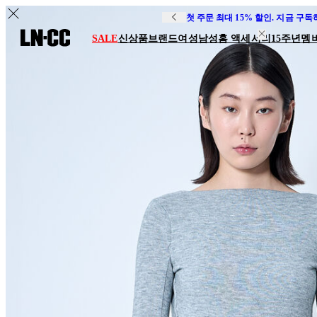
첫 주문 최대 15% 할인. 지금 구
SALE
신상품
브랜드
여성
남성
홈 액세서리
15주년
멤