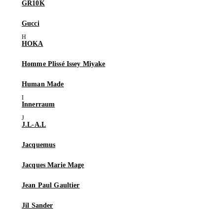
GR10K
Gucci
HOKA
Homme Plissé Issey Miyake
Human Made
Innerraum
J.L-A.L
Jacquemus
Jacques Marie Mage
Jean Paul Gaultier
Jil Sander