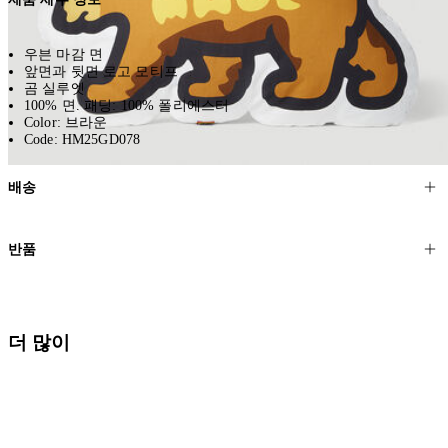
우븐 마감 면
앞면과 뒷면 로고 모티프
곰 실루엣
100% 면. 패딩: 100% 폴리에스터
Color: 브라운
Code: HM25GD078
배송
고객님의 위치에 따라 일반 배송과 익스프레스 배송을 제공합니다.
반품
모든 주문은 제휴 택배사를 통해 전 세계로 배송됩니다.
할인 제품을 포함한 모든 제품은 무료반품을 신청하실 수 있습니다.
주문이 발송되면 추적 번호가 포함된 이메일을 보내드립니다. 이메일
을 받은 후 1~2시간이 지나면 제공된 링크를 통해 주문 상태를 확인하
배송일로부터 영업일 기준 30일 이내에 접수된 반품에 대해서는 기꺼
더 많이
실 수 있습니다.
이 환불해 드리겠습니다.반품 상품은 원래 상태를 유지하고 반드시
등기우편으로 보내주셔야 합니다.
세일 기간에는 배송이 다소 지연될 수 있습니다. 궁금하신 점이 있거
나 도움이 필요하신 경우 고객센터로 문의해 주세요.
* 속옷, 향수 및 화장품등 반품 불가능합니다.
배송 및 배달에 대한 자세한 내용이 필요하면
여기
를 클릭하세요.
질문이 있거나 도움이 필요하신 경우 고객센터로 문의해 주세요.