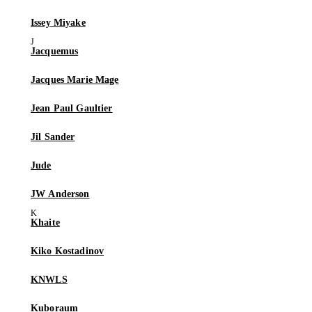
Issey Miyake
Jacquemus
Jacques Marie Mage
Jean Paul Gaultier
Jil Sander
Jude
JW Anderson
Khaite
Kiko Kostadinov
KNWLS
Kuboraum