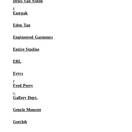
Dries Van Noten
Eastpak
Eden Tan
Engineered Garments
Entire Studios
ERL
Eytys
Fred Perry
Gallery Dept.
Gentle Monster
Gottlob