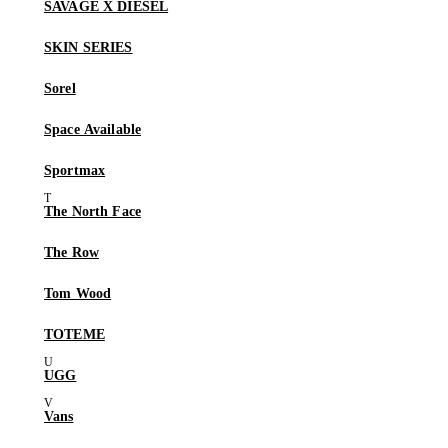
SAVAGE X DIESEL
SKIN SERIES
Sorel
Space Available
Sportmax
The North Face
The Row
Tom Wood
TOTEME
UGG
Vans