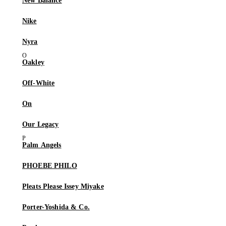
New Balance
Nike
Nyra
Oakley
Off-White
On
Our Legacy
Palm Angels
PHOEBE PHILO
Pleats Please Issey Miyake
Porter-Yoshida & Co.