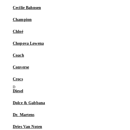
Cecilie Bahnsen
Champion
Chloé
Chopova Lowena
Coach
Converse
Crocs
Diesel
Dolce & Gabbana
Dr. Martens
Dries Van Noten