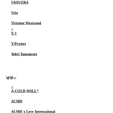
VAQUERA
Veja
Vivienne Westwood
Y-3
Y/Project
Yohji Yamamoto
남성
A-COLD-WALL*
ACMH
ACMH x Love International