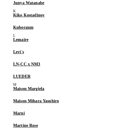
Junya Watanabe
Kiko Kostadinov
Kuboraum
Lemaire
Levi's
LN-CC x NM3
LUEDER
Maison Margiela
Maison Mihara Yasuhiro
Marni
Martine Rose