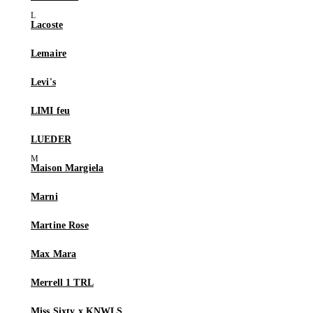
Lacoste
Lemaire
Levi's
LIMI feu
LUEDER
Maison Margiela
Marni
Martine Rose
Max Mara
Merrell 1 TRL
Miss Sixty x KNWLS