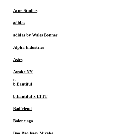
Acne Studios
adidas
adidas by Wales Bonner
Alpha Industries
Asics
Awake NY
b.Eautiful
b.Eautiful x LTTT
Badfriend
Balenciaga
Bao Bao Issey Miyake