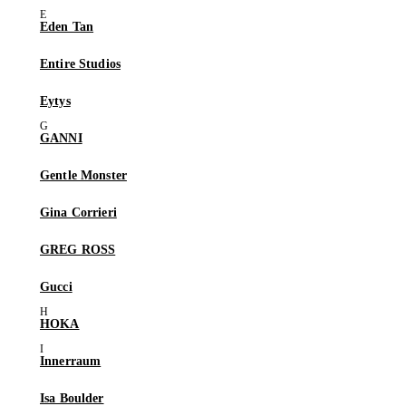
Eden Tan
Entire Studios
Eytys
GANNI
Gentle Monster
Gina Corrieri
GREG ROSS
Gucci
HOKA
Innerraum
Isa Boulder